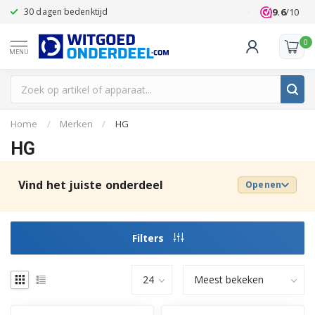
9.6
/10
30 dagen bedenktijd
Klanten beoo
0
MENU
Home
/
Merken
/
HG
HG
Vind het juiste onderdeel
Openen
Filters