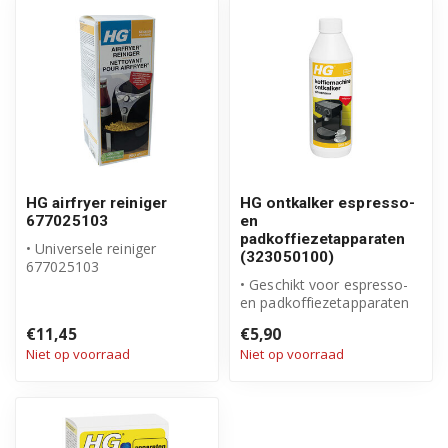
HG airfryer reiniger
HG ontkalker espresso-
677025103
en
padkoffiezetapparaten
• Universele reiniger
(323050100)
677025103
• Merk HG
• Geschikt voor espresso-
• Airfryer schoonmaken
en padkoffiezetapparaten
zonder aan te...
• Verwijdert effectief kalka...
€11,45
€5,90
Niet op voorraad
Niet op voorraad