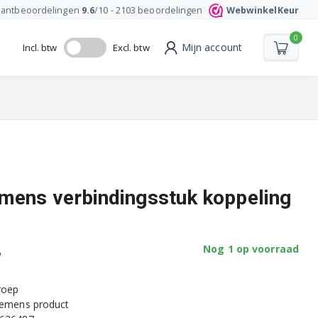
lantbeoordelingen
9.6
/10 -
2103
beoordelingen
WebwinkelKeur
0
Mijn account
Incl. btw
Excl. btw
mens verbindingsstuk koppeling
Nog 1 op voorraad
w
groep
Siemens product