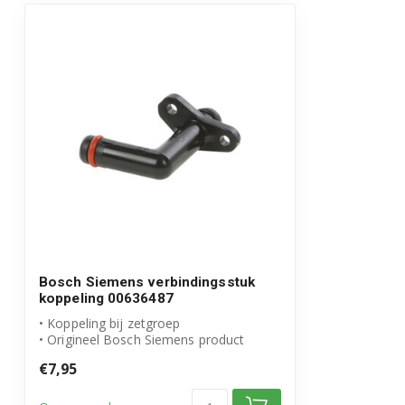
Siemens CT836LEB6/08
Bosch CTL636EB1/03
Bosch CTL636EB1/04
Bosch CTL636EB1/05
Bosch CTL636EB6/02
Bosch CTL636EB6/03
Bosch Siemens verbindingsstuk
Bosch CTL636EB6/04
koppeling 00636487
• Koppeling bij zetgroep
Bosch CTL636EB6/05
• Origineel Bosch Siemens product
• Artikelnummer: 00...
Bosch CTL636EB6/06
€7,95