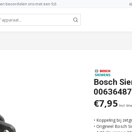
ten beoordelen ons met een 9,6
K
Bosch Sie
00636487
€7,95
Incl. bt
• Koppeling bij zet
• Origineel Bosch 