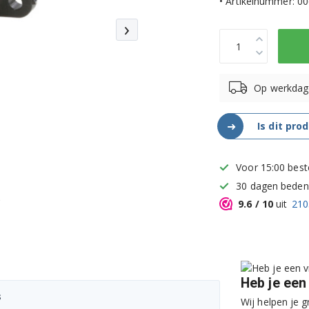
• Artikelnummer: 0
›
Op werkdag
➜
Is dit pro
Voor 15:00 best
30 dagen bedenk
9.6
/ 10
uit
210
Heb je een
s
Wij helpen je g