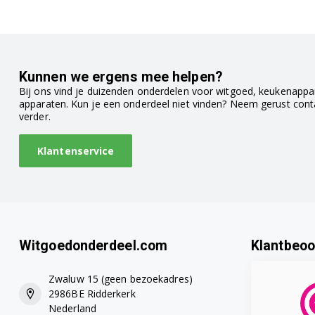
Bosch CTL636ES6/06
Bosch CTL636ES6/07
Bosch CTL636ES6W/03
Kunnen we ergens mee helpen?
Bij ons vind je duizenden onderdelen voor witgoed, keukenappar
Bosch CTL636ES6W/04
apparaten. Kun je een onderdeel niet vinden? Neem gerust con
verder.
Bosch CTL636ES6W/05
Klantenservice
Bosch CTL836EC6/05
Bosch CTL836EC6/06
Bosch CTL836EC6/07
Witgoedonderdeel.com
Klantbeoo
Bosch TCA7121RW/04
Zwaluw 15 (geen bezoekadres)
Bosch TCA7129RW/04
2986BE Ridderkerk
Nederland