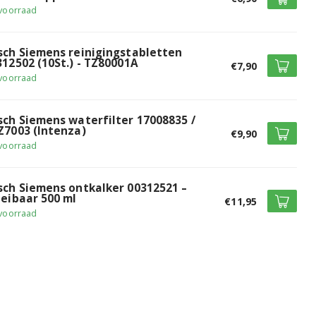
voorraad
sch Siemens reinigingstabletten
312502 (10St.) - TZ80001A
€7,90
voorraad
sch Siemens waterfilter 17008835 /
Z7003 (Intenza)
€9,90
voorraad
sch Siemens ontkalker 00312521 –
oeibaar 500 ml
€11,95
voorraad