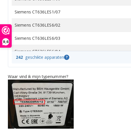
Siemens CT636LES1/07
Siemens CT636LES6/02
Siemens CT636LES6/03
9,6
Siemens CT636LES6/04
242
geschikte apparaten
?
Siemens CT636LES6/05
Waar vind ik mijn typenummer?
Siemens CT636LES6/06
Siemens CT636LES6/07
Siemens CT636LES6W/02
Siemens CT636LES6W/03
Siemens CT636LES6W/04