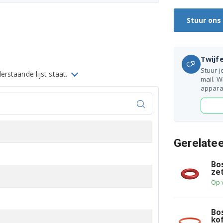
Stuur ons
Twijfe
Stuur j
rstaande lijst staat.
mail. W
appara
Gerelate
Bo
ze
Op 
Bo
ko