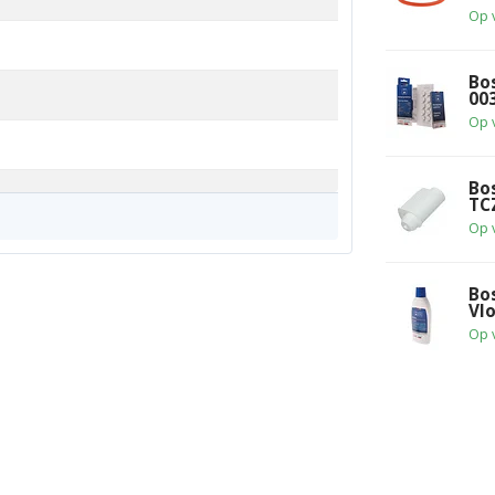
Op 
Bo
00
Op 
Bo
TC
Op 
Bo
Vl
Op 