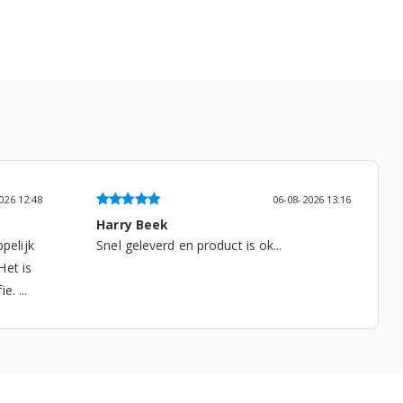
026 12:48
06-08-2026 13:16
Harry Beek
pelijk
Snel geleverd en product is ok...
Het is
. ...