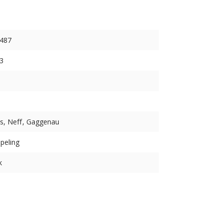
6487
3
s, Neff, Gaggenau
ppeling
k