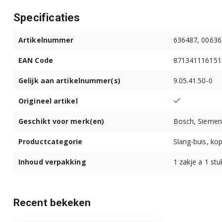
Specificaties
Siemens CT636LES6W/05
Artikelnummer
636487, 0063
Siemens CT636LEW1/03
EAN Code
871341116151
Siemens CT636LEW1/04
Gelijk aan artikelnummer(s)
9.05.41.50-0
Siemens CT636LEW1/05
Origineel artikel
Siemens CT636LEW1/06
Geschikt voor merk(en)
Bosch, Siemen
Siemens CT636LEW1/07
Productcategorie
Slang-buis, ko
Siemens CT836LEB6/04
Inhoud verpakking
1 zakje a 1 stu
Siemens CT836LEB6/05
Siemens CT836LEB6/06
Recent bekeken
Siemens CT836LEB6/07