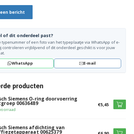
 een bericht
l of dit onderdeel past?
e typenummer of een foto van het typeplaatje via WhatsApp of e-
ij controleren vrijblijvend of dit onderdeel geschikt is voor jouw
at.
WhatsApp
E-mail
erde producten
sch Siemens O-ring doorvoerring
tgroep 00636489
€5,45
voorraad
sch Siemens afdichting van
ffiezetapparaat 00625379
€6,90