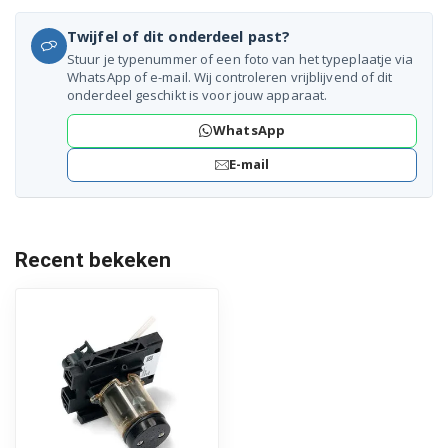
DeLonghi ECAM45.760.B 132215210
Twijfel of dit onderdeel past?
Stuur je typenummer of een foto van het typeplaatje via
DeLonghi ECAM45.760.B 132215304
WhatsApp of e-mail. Wij controleren vrijblijvend of dit
onderdeel geschikt is voor jouw apparaat.
DeLonghi ECAM45.760.W 132215211
WhatsApp
DeLonghi ECAM45.760.W 132215214
E-mail
DeLonghi ECAM45.760.W 132215219
DeLonghi ECAM45.760.W 132215279
Recent bekeken
DeLonghi ECAM45.764.W 132215238
DeLonghi ECAM45.766.B 132215247
DeLonghi ECAM45.766.W 132215248
DeLonghi ECAM45760B 132215282