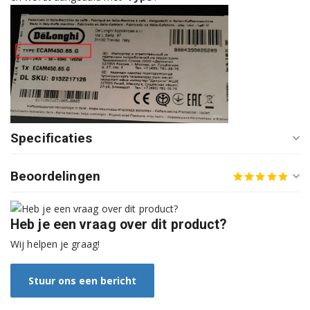
DeLonghi ECAM44.660.S 132215267
DeLonghi ECAM44.664.B 132215237
DeLonghi ECAM44.666.B 132215216
DeLonghi ECAM44.668.T 132215256
DeLonghi ECAM44660B 132215281
Specificaties
DeLonghi ECAM44660BH 132215300
Beoordelingen
DeLonghi ECAM44660W 132215347
DeLonghi ECAM45.326.S 132220001
Heb je een vraag over dit product?
Wij helpen je graag!
DeLonghi ECAM45.366.B 132215191
DeLonghi ECAM45.366.S 132215243
Stuur ons een bericht
DeLonghi ECAM45.366.W 132215201