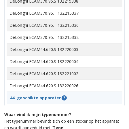
DeLonghi ECAM370.95.S 132215338
DeLonghi ECAM370.95.T 132215337
DeLonghi ECAM370.95.T 132215336
DeLonghi ECAM370.95.T 132215332
DeLonghi ECAM44.620.S 132220003
DeLonghi ECAM44.620.S 132220004
DeLonghi ECAM44.620.S 132221002
DeLonghi ECAM44.620.S 132220026
DeLonghi ECAM44.624.S 132220008
44
geschikte apparaten
?
DeLonghi ECAM44.660.B 132215212
Waar vind ik mijn typenummer?
Het typenummer bevindt zich op een sticker op het apparaat
DeLonghi ECAM44.660.B 132215213
en wordt aangeduid met '
Type
'.