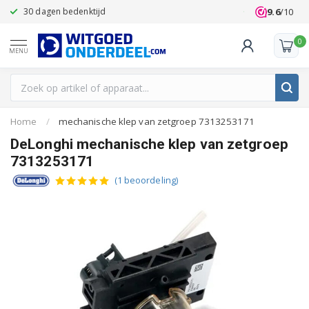
9.6
/10
30 dagen bedenktijd
Klanten beoo
0
MENU
Home
/
mechanische klep van zetgroep 7313253171
DeLonghi mechanische klep van zetgroep
7313253171
(1 beoordeling)