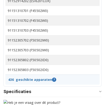
91152914202 (ESI6201LOX)
91151310701 (F45502W0)
91151310702 (F45502W0)
91151310703 (F45502W0)
91152305702 (F50502IW0)
91152305703 (F50502IW0)
91152305802 (F50502ID0)
91152305803 (F50502ID0)
91152305902 (F50502IM0)
436
geschikte apparaten
?
91152305903 (F50502IM0)
Specificaties
91152306002 (F50502UM0)