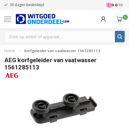
9.6
/10
30 dagen bedenktijd
Klanten beoo
0
MENU
Home
/
korfgeleider van vaatwasser 1561285113
AEG korfgeleider van vaatwasser
1561285113