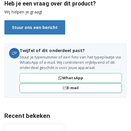
Heb je een vraag over dit product?
91152306003 (F50502UM0)
Wij helpen je graag!
91152306102 (F55502IM0)
Stuur ons een bericht
91152306103 (F55502IM0)
91152914302 (F34500IM0)
Twijfel of dit onderdeel past?
91152915100 (F34300IM0)
Stuur je typenummer of een foto van het typeplaatje via
WhatsApp of e-mail. Wij controleren vrijblijvend of dit
91152915101 (F34300IM0)
onderdeel geschikt is voor jouw apparaat.
WhatsApp
91153605803 (F50502VI0)
E-mail
91153911202 (F34500VI0)
91153911203 (F34500VI0)
Recent bekeken
91153911204 (F34500VI0)
91153913300 (F34300VI0)