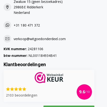
Zwaluw 15 (geen bezoekadres)
2986BE Ridderkerk
91151920700 (F35302W0)
Nederland
91151920701 (F35302W0)
+31 180 471 372
91151920702 (F35302W0)
91151920800 (F35302M0)
verkoop@witgoedonderdeel.com
91151920801 (F35302M0)
KVK nummer:
24281106
btw-nummer:
NL001184934B41
91151920802 (F35302M0)
Klantbeoordelingen
91152306101 (F55502IM0)
91152917100 (F34300IM0)
91152917101 (F34300IM0)
9.6
/10
2103 beoordelingen
91107902201 (GS45AVB)