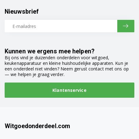
91153610003 (F55302VI0)
Nieuwsbrief
91153610004 (F55302VI0)
91153911302 (F34502VI0)
91153911402 (F34502VI0)
Kunnen we ergens mee helpen?
Bij ons vind je duizenden onderdelen voor witgoed,
91153911403 (F34502VI0)
keukenapparatuur en kleine huishoudelijke apparaten. Kun je
een onderdeel niet vinden? Neem gerust contact met ons op
91153911404 (F34502VI0)
— we helpen je graag verder.
91153916102 (F34300VI0)
Klantenservice
91153916600 (F34310VI0)
91153916800 (F34300VI0)
91154304801 (F45500W0)
Witgoedonderdeel.com
91154304802 (F45500W0)