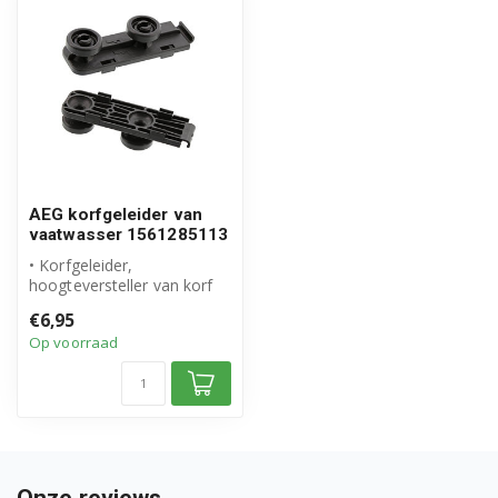
91153913301 (F34300VI0)
91153913303 (F34300VI0)
91106900802 (F35400IM0)
91107902101 (F35400VI0)
AEG korfgeleider van
91152305901 (F50502IM0)
vaatwasser 1561285113
• Korfgeleider,
91152306001 (F50502UM0)
hoogteversteller van korf
• Origineel AEG product
91152405200 (F50512IM0)
€6,95
• Artikelnum...
Op voorraad
91152405300 (F50512UM0)
91152915102 (F34300IM0)
91152915103 (F34300IM0)