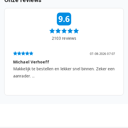
Onze reviews
91153605802 (F50502VI0)
91153615700 (F50512VI0)
9.6
91153913302 (F34300VI0)
91153917000 (F34304VI0)
2103
reviews
91153605502 (F54500VI0)
07-08-2026 07:07
91153609801 (F55300VI0)
Michael Verhoeff
Makkelijk te bestellen en lekker snel binnen. Zeker een
91153609802 (F55300VI0)
aanrader. ...
91153609803 (F55300VI0)
91153609804 (F55300VI0)
91153609805 (F55300VI0)
91153610000 (F55302VI0)