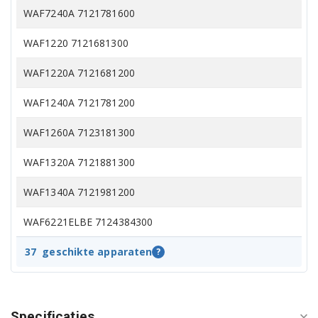
WAF7240A 7121781600
WAF1220 7121681300
WAF1220A 7121681200
WAF1240A 7121781200
WAF1260A 7123181300
WAF1320A 7121881300
WAF1340A 7121981200
WAF6221ELBE 7124384300
WAF6241DONAU 7124484200
37
geschikte apparaten
?
WAF63215 7141481700
WAF63415 7148281400
Specificaties