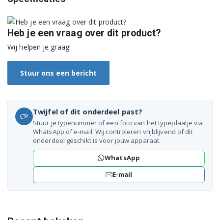
WAF64415 7151481200
Heb je een vraag over dit product?
WAF7260A 7123181500
Wij helpen je graag!
WAF7320A 7121881900
Stuur ons een bericht
WAF7340A 7121981500
WAF7360A 7123382400
Twijfel of dit onderdeel past?
WAF74415A 7158381200
Stuur je typenummer of een foto van het typeplaatje via
WhatsApp of e-mail. Wij controleren vrijblijvend of dit
WAF74615A 7157981100
onderdeel geschikt is voor jouw apparaat.
WhatsApp
WCV10713XWPT 8889173200
E-mail
WCV8711BC 8888983200
WCV9713XWPT 8889283200