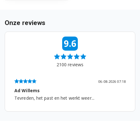
WTV81484CSBN1 7001440039
WTV8716XBWSTD0 7001440086
Onze reviews
WTV8716XBWSTD1 7001440087
9.6
WTV8737XSN1 7001440040
WML71433NP 7176641300
2100
reviews
06-08-2026 07:18
Ad Willems
Tevreden, het past en het werkt weer...