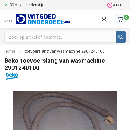
9.6
/10
30 dagen bedenktijd
Klanten beoo
0
MENU
Home
/
toevoerslang van wasmachine 2901240100
Beko toevoerslang van wasmachine
2901240100