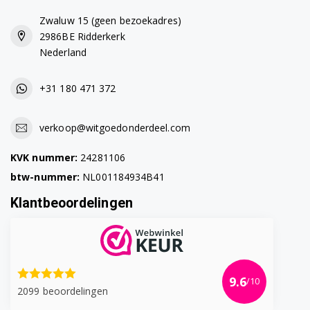
Zwaluw 15 (geen bezoekadres)
2986BE Ridderkerk
Nederland
+31 180 471 372
verkoop@witgoedonderdeel.com
KVK nummer:
24281106
btw-nummer:
NL001184934B41
Klantbeoordelingen
9.6
/10
2099 beoordelingen