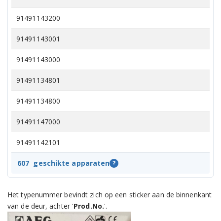
91491143200
91491143001
91491143000
91491134801
91491134800
91491147000
91491142101
91491142102
607
geschikte apparaten
?
91491146900
Het typenummer bevindt zich op een sticker aan de binnenkant
91491146901
van de deur, achter '
Prod.No.
'.