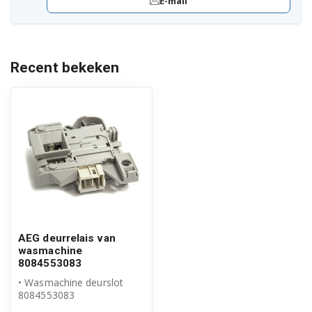
E-mail
91491141700
91491110401
Recent bekeken
91491110400
91491110402
91491142201
91491110500
91491110501
91491141901
AEG deurrelais van
91491141900
wasmachine
8084553083
91491141902
• Wasmachine deurslot
8084553083
• Origineel AEG product
91491141807