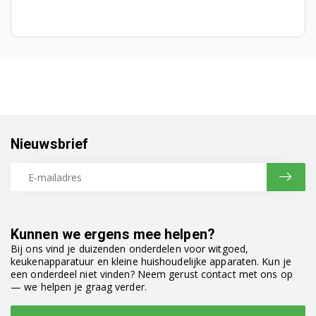
91491146801
91491146802
91491148800
91491146501
91491146502
Nieuwsbrief
91491141401
91491146500
91491137801
Kunnen we ergens mee helpen?
91491137802
Bij ons vind je duizenden onderdelen voor witgoed,
keukenapparatuur en kleine huishoudelijke apparaten. Kun je
91491137804
een onderdeel niet vinden? Neem gerust contact met ons op
— we helpen je graag verder.
91491137803