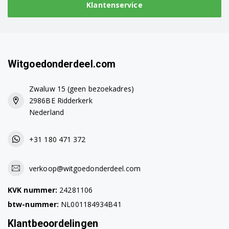
Klantenservice
91491180601
91491138101
91491138100
Witgoedonderdeel.com
91491138102
Zwaluw 15 (geen bezoekadres)
91491136700
2986BE Ridderkerk
Nederland
91491137501
+31 180 471 372
91491137502
91491136400
verkoop@witgoedonderdeel.com
91491137500
KVK nummer:
24281106
btw-nummer:
NL001184934B41
91491136402
Klantbeoordelingen
91491136401