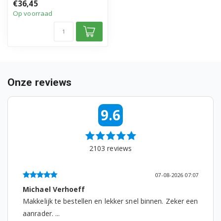
€36,45
Op voorraad
91491141804
91491141801
91491141806
91491141803
Onze reviews
91491141802
9.6
91491146700
91491146701
2103
reviews
91491146702
07-08-2026 07:07
91491141402
Michael Verhoeff
Makkelijk te bestellen en lekker snel binnen. Zeker een
91491141400
aanrader. ...