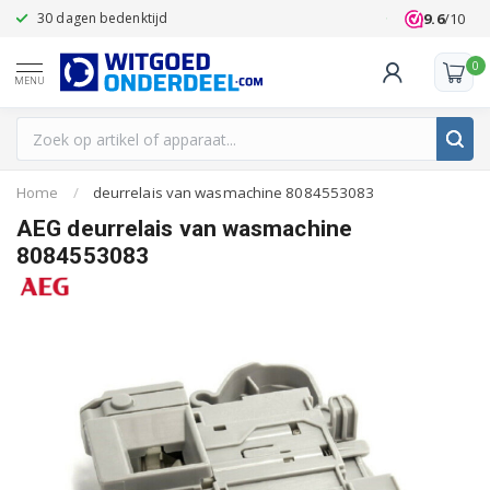
9.6
/10
30 dagen bedenktijd
Klanten beoo
0
MENU
Home
/
deurrelais van wasmachine 8084553083
AEG deurrelais van wasmachine
8084553083