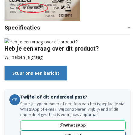
91491142100
91491138001
Specificaties
91491138000
91491141500
Heb je een vraag over dit product?
91491141502
Wij helpen je graag!
91491141501
Stuur ons een bericht
91491180701
91491132700
Twijfel of dit onderdeel past?
Stuur je typenummer of een foto van het typeplaatje via
91491132701
WhatsApp of e-mail. Wij controleren vrijblijvend of dit
onderdeel geschikt is voor jouw apparaat.
91491041100
WhatsApp
91491132900