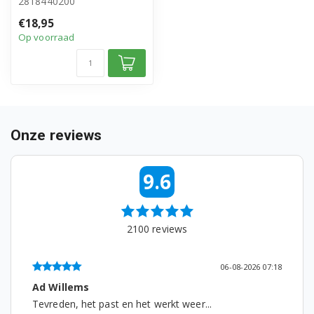
2818440200
WMB51231 7128942000
• Slang van zeepbak naar
€18,95
kuip
Op voorraad
• Origineel Beko p...
WMB51232PLPTY 7139841300
WMB51420 7111741100
WMB51421 7111741700
WMB51431 7110941500
Onze reviews
WMB51441 7108741100
9.6
WMB61022M 7107343500
WMB61220S 7116441400
2100
reviews
WMB61221M 7124143300
06-08-2026 07:18
WMB61221M 7124142200
Ad Willems
Tevreden, het past en het werkt weer...
WMB61221S 7105241100