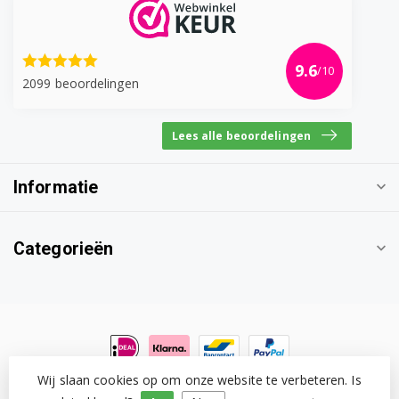
WMB71410M 7107441700
WMB71413LM 7113842500
9.6
/10
2099 beoordelingen
WMB71420 7111641300
WMB71420S 7115341200
Lees alle beoordelingen
WMB71421 7111661100
Informatie
WMB71421M 7107441500
WMB71422 7111641400
Categorieën
WMB71423 7107441600
WMB71431 7100641800
WMB71431A 7100641200
Wij slaan cookies op om onze website te verbeteren. Is
© Copyright 2026 Witgoedonderdeel.com
- Powered by
WMB71431M 7132342100