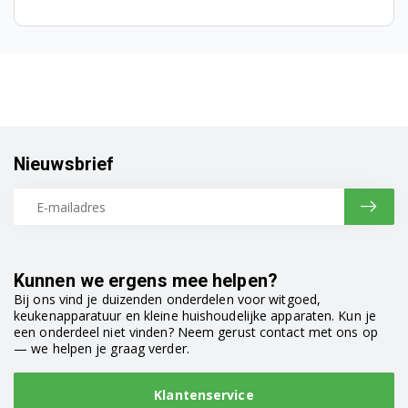
WMB61231Y 7139841400
WMB61321W 7111741300
WMB61421 7176481300
WMB61421M 7111741500
Nieuwsbrief
WMB61422MU 7111741800
WMB61431 7132341200
WMB61431M 7110941700
Kunnen we ergens mee helpen?
WMB61432M 7110941800
Bij ons vind je duizenden onderdelen voor witgoed,
keukenapparatuur en kleine huishoudelijke apparaten. Kun je
een onderdeel niet vinden? Neem gerust contact met ons op
WMB61432MU 7110942100
— we helpen je graag verder.
WMB61443PTE 7113842200
Klantenservice