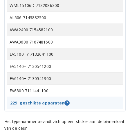
WML15106D 7132086300
AL506 7143882500
AWA2400 7154582100
AWA3600 7167481600
EV5100+Y 7132641100
EV5140+ 7130541200
EV6140+ 7130541300
EV6800 7111441100
EV7100 7101341100
229
geschikte apparaten
?
GWN47430 7125541500
Het typenummer bevindt zich op een sticker aan de binnenkant
GWN47430 7130341100
van de deur.