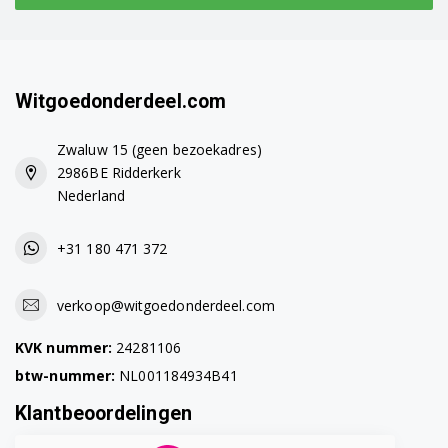
WMB61620 7110661200
WMB61621 7110641500
WMB61621 7110661100
Witgoedonderdeel.com
WMB61621 7110641300
Zwaluw 15 (geen bezoekadres)
2986BE Ridderkerk
WMB61632 7101141400
Nederland
WMB71031PTM 7179581300
+31 180 471 372
WMB71032PTMX 7179781200
WMB71221AN 7109541100
verkoop@witgoedonderdeel.com
WMB71231 7178582700
KVK nummer:
24281106
btw-nummer:
NL001184934B41
WMB71232M 7179382000
Klantbeoordelingen
WMB71241M 7114141600