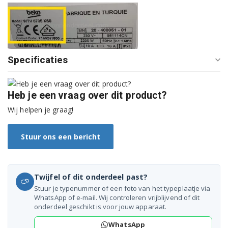
GWN47430CS 7125542400
GWN47555C 7138244000
Specificaties
GWN48430 7134541100
GWN48440C 7125543000
Heb je een vraag over dit product?
GWN48555C 7162844900
Wij helpen je graag!
GWN57442C 7135541100
Stuur ons een bericht
GWN57443C 7135541300
GWN57642C 7135641100
Twijfel of dit onderdeel past?
GWN58472C 7129141100
Stuur je typenummer of een foto van het typeplaatje via
WhatsApp of e-mail. Wij controleren vrijblijvend of dit
onderdeel geschikt is voor jouw apparaat.
GWN58482C 7129141700
WhatsApp