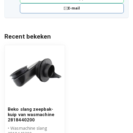
GWN58482C 7129141800
E-mail
GWN58483C 7129142700
GWNE67E432 7138244300
Recent bekeken
GWNE68E430 7162844700
WA1052 7132083100
WA1252 7139381400
WA1452 7148181500
WMB101400 7138141100
WMB51011F 7132084900
Beko slang zeepbak-
WMB51220 7124141100
kuip van wasmachine
2818440200
WMB51221 7124143100
• Wasmachine slang