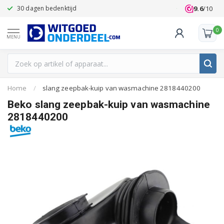
9.6
/10
30 dagen bedenktijd
Klanten beoo
0
MENU
Home
/
slang zeepbak-kuip van wasmachine 2818440200
Beko slang zeepbak-kuip van wasmachine
2818440200