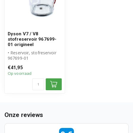
Dyson V7 / V8
stofreservoir 967699-
01 origineel
• Reservoir, stofreservoir
967699-01
• Origineel Dyson product
€41,95
• Geschikt voor...
Op voorraad
Onze reviews