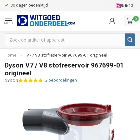
9.6
/10
30 dagen bedenktijd
Klanten beoo
0
MENU
Home
/
V7 / V8 stofreservoir 967699-01 origineel
Dyson V7 / V8 stofreservoir 967699-01
origineel
2 beoordelingen
DYSON