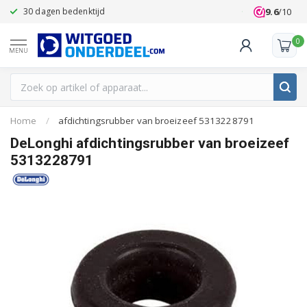
9.6
/10
30 dagen bedenktijd
Klanten beoo
0
MENU
Home
/
afdichtingsrubber van broeizeef 5313228791
DeLonghi afdichtingsrubber van broeizeef
5313228791