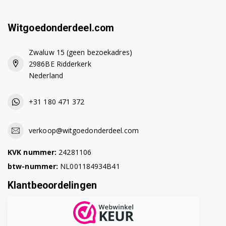
EC685M 0132106179
Witgoedonderdeel.com
EC685R 0132106180
Zwaluw 15 (geen bezoekadres)
EC685W 0132106182
2986BE Ridderkerk
Nederland
EC695.BK 0132106172
+31 180 471 372
EC695.M 0132106171
EC695.R 0132106173
verkoop@witgoedonderdeel.com
EC695.W 0132106174
KVK nummer:
24281106
btw-nummer:
NL001184934B41
EC785.AZ 0132106226
Klantbeoordelingen
EC785.AZ 0132106241
EC785.AZ 0132106243