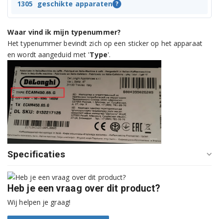
EC680.BK 0132106097
1305
geschikte apparaten
?
EC680.BK 0132106106
Waar vind ik mijn typenummer?
Het typenummer bevindt zich op een sticker op het apparaat
EC680.BK 0132106109
en wordt aangeduid met '
Type
'.
EC680.BK 0132106125
EC680.BK 0132106131
EC680.BK 0132106133
EC680.BK 0132106142
EC680.M 0132106095
Specificaties
EC680.M 0132106100
Heb je een vraag over dit product?
EC680.M 0132106104
Wij helpen je graag!
EC680.M 0132106107