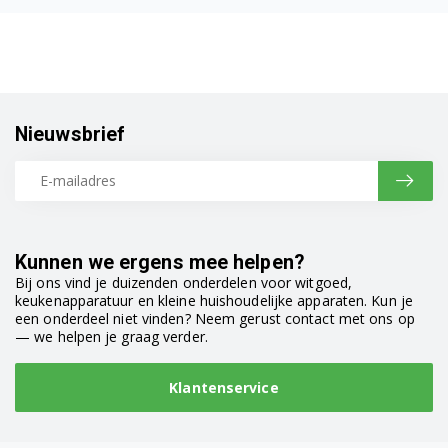
EC685.R 0132106165
EC685.R 0132106169
EC685.R 0132106177
Nieuwsbrief
EC685.R 0132106206
EC685.R R132106015
EC685.W 0132106141
Kunnen we ergens mee helpen?
EC685.W 0132106167
Bij ons vind je duizenden onderdelen voor witgoed,
keukenapparatuur en kleine huishoudelijke apparaten. Kun je
EC685.W 0132106178
een onderdeel niet vinden? Neem gerust contact met ons op
— we helpen je graag verder.
EC685.W 0132106207
Klantenservice
EC685.W 0132106221
EC685BK 0132106181