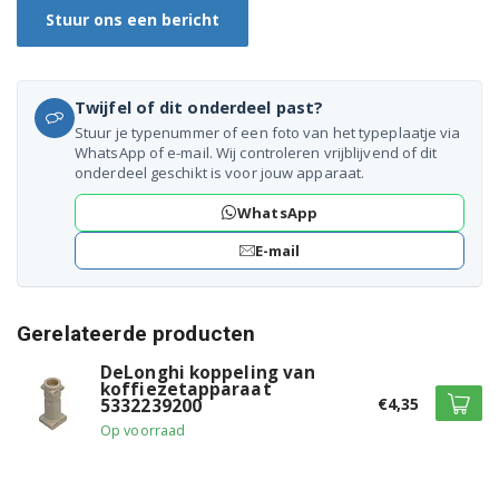
Stuur ons een bericht
EC680.M 0132106111
EC680.M 0132106123
Twijfel of dit onderdeel past?
EC680.M 0132106129
Stuur je typenummer of een foto van het typeplaatje via
WhatsApp of e-mail. Wij controleren vrijblijvend of dit
EC680.M 0132106132
onderdeel geschikt is voor jouw apparaat.
EC680.M 0132106137
WhatsApp
E-mail
EC680.R 0132106096
EC680.R 0132106105
Gerelateerde producten
EC680.R 0132106108
DeLonghi koppeling van
koffiezetapparaat
EC680.R 0132106112
€4,35
5332239200
Op voorraad
EC680.R 0132106124
EC680.R 0132106126