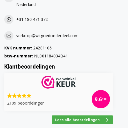
Nederland
J149S/HAC
J149S/HAC
+31 180 471 372
P1490IUU/HC
verkoop@witgoedonderdeel.com
P1490UU/HC
KVK nummer:
24281106
P1494/HC
btw-nummer:
NL001184934B41
P1494I/HC
Klantbeoordelingen
P1494IUU/HC
P1494UU/HC
9.6
/10
Q1240B/HAC
2109 beoordelingen
Q1255SUU/HC
Lees alle beoordelingen
Q1255UU/HC