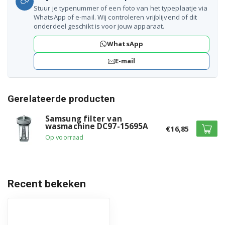
J121NSH/HAC
Stuur je typenummer of een foto van het typeplaatje via
WhatsApp of e-mail. Wij controleren vrijblijvend of dit
J121NWH/HAC
onderdeel geschikt is voor jouw apparaat.
WhatsApp
J1230YWS/HAC
E-mail
J1235C/HAC
J1235S/HAC
Gerelateerde producten
J1236C/HAC
Samsung filter van
wasmachine DC97-15695A
€16,85
J1236S/HAC
Op voorraad
J123YSS/HAC
J123YWS/HAC
Recent bekeken
J1240GSS/HAC
J1240GWW/HAC