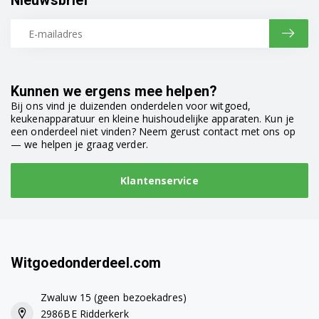
Nieuwsbrief
J1466SUU/HC
J1466UU/HC
J1477SUU/HC
Kunnen we ergens mee helpen?
J1488/HAC
Bij ons vind je duizenden onderdelen voor witgoed,
keukenapparatuur en kleine huishoudelijke apparaten. Kun je
J1488S/HAC
een onderdeel niet vinden? Neem gerust contact met ons op
— we helpen je graag verder.
J1488SF/HAC
Klantenservice
J1488SX/HAC
J1489VSC/HAC
J1489VWC/HAC
Witgoedonderdeel.com
J149/HAC
Zwaluw 15 (geen bezoekadres)
J149/HAC
2986BE Ridderkerk