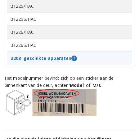
B1225/HAC
B1225S/HAC
B1226/HAC
B1226S/HAC
B1253/HC
3208
geschikte apparaten
?
B1253S/HC
Het modelnummer bevindt zich op een sticker aan de
B1253SUU/HC
binnenkant van de deur, achter '
Model
' of '
M/C
'.
B1253UU/HC
B1263SUU/HC
B1263UU/HC
B1275W/HAC