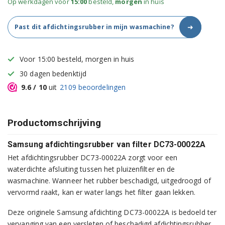
Op werkdagen voor
15:00
besteld,
morgen
in huis
➜
Past dit afdichtingsrubber in mijn wasmachine?
Voor 15:00 besteld, morgen in huis
30 dagen bedenktijd
9.6
/ 10
uit
2109
beoordelingen
Productomschrijving
Samsung afdichtingsrubber van filter DC73-00022A
Het afdichtingsrubber DC73-00022A zorgt voor een
waterdichte afsluiting tussen het pluizenfilter en de
wasmachine. Wanneer het rubber beschadigd, uitgedroogd of
vervormd raakt, kan er water langs het filter gaan lekken.
Deze originele Samsung afdichting DC73-00022A is bedoeld ter
vervanging van een versleten of beschadigd afdichtingsrubber