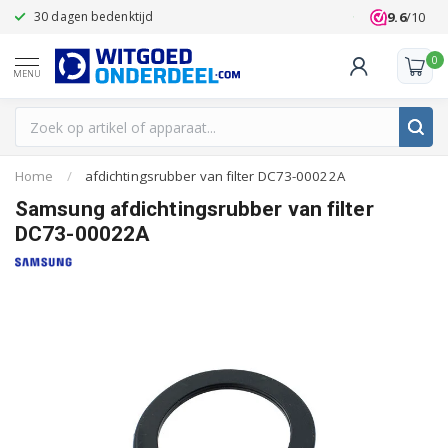
9.6
/10
30 dagen bedenktijd
Klanten beoo
0
MENU
Home
/
afdichtingsrubber van filter DC73-00022A
Samsung afdichtingsrubber van filter
DC73-00022A