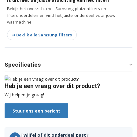
Is dit niet de juiste afdichting van het filter?
Bekijk het overzicht met Samsung pluizenfilters en
B1276GSC/HAC
filteronderdelen en vind het juiste onderdeel voor jouw
wasmachine.
B1276GWW/HAC
➜ Bekijk alle Samsung filters
B1288NSC/HAC
B1288NWC/HAC
B1289NSC/HAC
Specificaties
B1289NWC/HAC
Heb je een vraag over dit product?
J1025/HAC
Wij helpen je graag!
J1026/HAC
Stuur ons een bericht
J120VSS/HAC
J120VWW/HAC
Twijfel of dit onderdeel past?