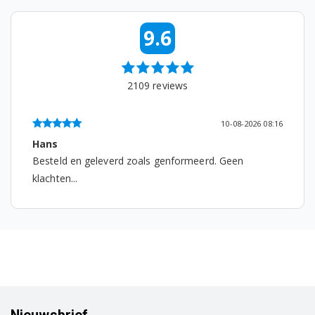
J1264S/HC
9.6
J1264SUU/HC
J1264UU/HC
2109
reviews
J1286/HAC
10-08-2026 08:16
J142GSC/HAC
Simon Rijsdijk
erd. Geen
...
J142GWC/HAC
J1432BSC/HAC
J1432BWC/HAC
J145S/HAC
J145W/HAC