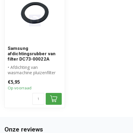
J1243/HC
J1243S/HC
J1243SUU/HC
J1243UU/HC
Samsung
afdichtingsrubber van
J1252SUU/HC
filter DC73-00022A
• Afdichting van
J1252UU/HC
wasmachine pluizenfilter
• Origineel Samsung
J1254/HC
€5,95
product
Op voorraad
• Artike...
J1254S/HC
J1254SUU/HC
J1254UU/HC
Onze reviews
J1264/HC