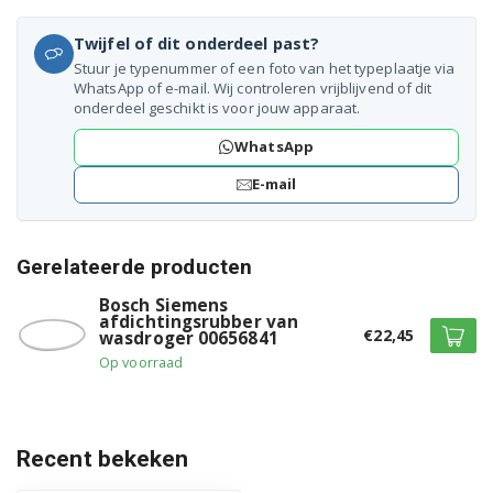
WT34V100/04
Twijfel of dit onderdeel past?
WT34V100/05
Stuur je typenummer of een foto van het typeplaatje via
WhatsApp of e-mail. Wij controleren vrijblijvend of dit
onderdeel geschikt is voor jouw apparaat.
WT34V100/07
WhatsApp
WT34V100/09
E-mail
WT34V100/10
WT34V100/11
Gerelateerde producten
WT34V100/12
Bosch Siemens
afdichtingsrubber van
€22,45
wasdroger 00656841
WT34V100/13
Op voorraad
WT34V100/15
WT34V100/16
Recent bekeken
WT34V100/17