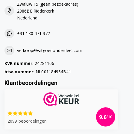
Zwaluw 15 (geen bezoekadres)
WT34V100TH/07
2986BE Ridderkerk
Nederland
WT34V100TH/09
+31 180 471 372
WT34V100TH/10
WT34V100TH/11
verkoop@witgoedonderdeel.com
WT34V100TH/12
KVK nummer:
24281106
btw-nummer:
NL001184934B41
WT34V100TH/13
Klantbeoordelingen
WT34V100TH/15
WT34V100TH/17
WT34V100TH/18
9.6
/10
2099 beoordelingen
WT34V100TH/19