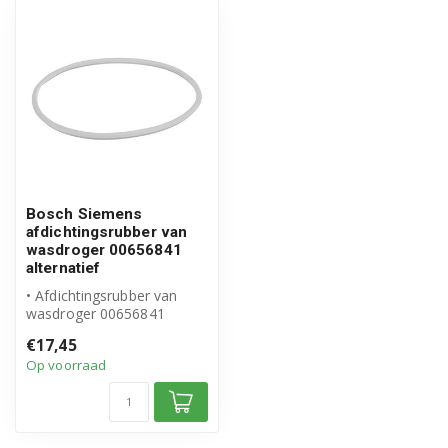
WT34V100/18
WT34V100DN/01
WT34V100DN/02
WT34V100DN/04
WT34V100DN/05
Bosch Siemens
afdichtingsrubber van
WT34V100DN/07
wasdroger 00656841
alternatief
WT34V100DN/09
• Afdichtingsrubber van
wasdroger 00656841
WT34V100DN/10
• Geschikt voor Bosch
€17,45
Siemens
Op voorraad
• Hoo...
WT34V100DN/11
WT34V100EE/01