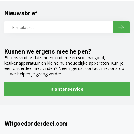
WT34V100ME/04
Nieuwsbrief
WT34V100NL/01
WT34V100NL/02
WT34V100NL/04
Kunnen we ergens mee helpen?
WT34V100NL/05
Bij ons vind je duizenden onderdelen voor witgoed,
keukenapparatuur en kleine huishoudelijke apparaten. Kun je
een onderdeel niet vinden? Neem gerust contact met ons op
WT34V100NL/07
— we helpen je graag verder.
WT34V100NL/09
Klantenservice
WT34V100NL/10
WT34V100TH/02
WT34V100TH/04
Witgoedonderdeel.com
WT34V100TH/05