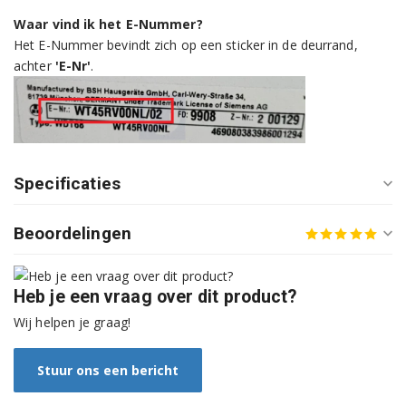
R7380X1EU/35
Waar vind ik het E-Nummer?
R7380X1EU/38
Het E-Nummer bevindt zich op een sticker in de deurrand,
achter
'E-Nr'
.
R7380X1EU/39
R7380X1EU/40
R7380X1EU/43
Specificaties
R7380X1EU/45
Beoordelingen
R7380X1EU/46
R8580X0GB/27
Heb je een vraag over dit product?
R8580X0GB/30
Wij helpen je graag!
WT34V100/01
Stuur ons een bericht
WT34V100/02