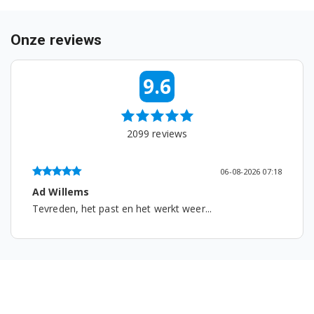
WT34V100EE/02
WT34V100EE/04
Onze reviews
WT34V100FG/01
9.6
WT34V100FG/02
WT34V100HK/15
2099
reviews
WT34V100HK/17
06-08-2026 07:18
WT34V100HK/18
Frans De kort
 het werkt weer...
...
WT34V100HK/19
WT34V100ME/01
WT34V100ME/02
WT34V100ME/03