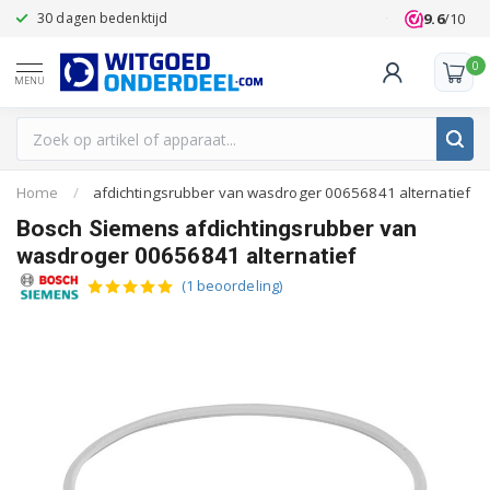
9.6
/10
30 dagen bedenktijd
Klanten beoo
0
MENU
Home
/
afdichtingsrubber van wasdroger 00656841 alternatief
Bosch Siemens afdichtingsrubber van
wasdroger 00656841 alternatief
(1 beoordeling)