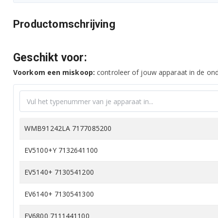
Productomschrijving
Geschikt voor:
Voorkom een miskoop:
controleer of jouw apparaat in de onde
WMB91242LA 7177085200
EV5100+Y 7132641100
EV5140+ 7130541200
EV6140+ 7130541300
EV6800 7111441100