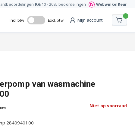
lantbeoordelingen
9.6
/10 -
2095
beoordelingen
WebwinkelKeur
0
Mijn account
Incl. btw
Excl. btw
oerpomp van wasmachine
00
Niet op voorraad
 btw
mp 2840940100