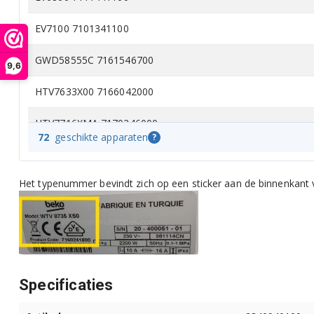
EV7100 7101341100
GWD58555C 7161546700
9,6
HTV7633X00 7166042000
HTV7716XMA 7170246000
72
geschikte apparaten
?
HTV7716XWST 7178588100
Het typenummer bevindt zich op een sticker aan de binnenkant 
HTV7732XA0 7170243400
HTV7732XA01 7170245100
HTV7732XW0 7165143100
HTV7732XW01 7165144500
Specificaties
HTV7733XW0 7165141900