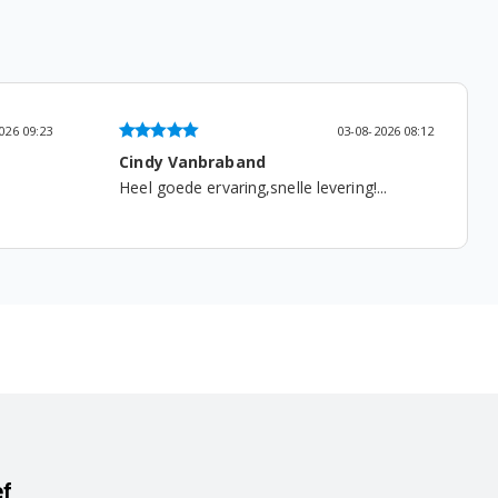
2026 08:12
03-08-2026 09:55
Ruud van Rooijen
..
...
ef