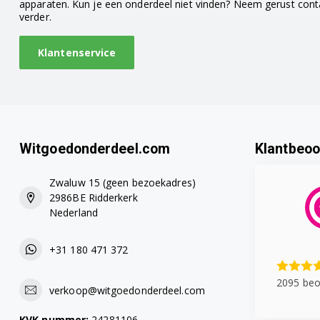
WMD66145 7155181500
apparaten. Kun je een onderdeel niet vinden? Neem gerust con
verder.
WMD66146 7155181400
Klantenservice
WMD66146S 7171281100
WMD66165 7166181400
WMD66165S 7171381100
Witgoedonderdeel.com
Klantbeoo
WMD66166 7166181300
Zwaluw 15 (geen bezoekadres)
WMD76145 7155281100
2986BE Ridderkerk
Nederland
WMD77087 7151881400
+31 180 471 372
WMI71241 7179281100
2095 beo
verkoop@witgoedonderdeel.com
WMI81441 7178481900
KVK nummer:
24281106