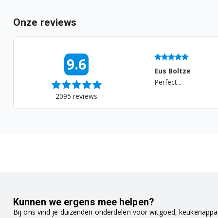
WMB81242LM 7128644000
Onze reviews
WMB81433PLPTLMA 7100642900
WMD25125M 7139381600
04-08-2026 10:34
9.6
WMD25145M 7148181700
 Boltze
Marcel Koster
ect...
...
WMD26125T 7143281100
2095
reviews
WMD26125T 7143282000
WMD26145T 7154581900
WMD26148T 7154582000
WMD66126 7155081300
WMD66145 7155181100
Kunnen we ergens mee helpen?
Bij ons vind je duizenden onderdelen voor witgoed, keukenappar