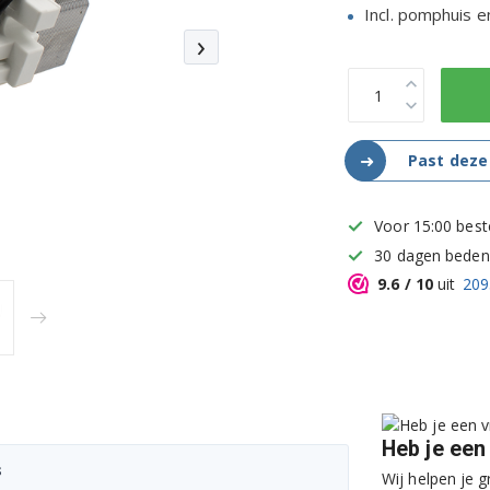
Incl. pomphuis en
›
➜
Past deze
Voor 15:00 best
30 dagen bedenk
9.6
/ 10
uit
209
Heb je een
s
Wij helpen je g