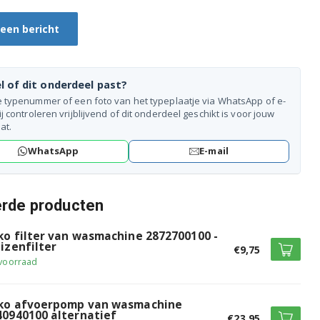
 een bericht
l of dit onderdeel past?
e typenummer of een foto van het typeplaatje via WhatsApp of e-
ij controleren vrijblijvend of dit onderdeel geschikt is voor jouw
at.
WhatsApp
E-mail
erde producten
ko filter van wasmachine 2872700100 -
izenfilter
€9,75
voorraad
ko afvoerpomp van wasmachine
40940100 alternatief
€23,95