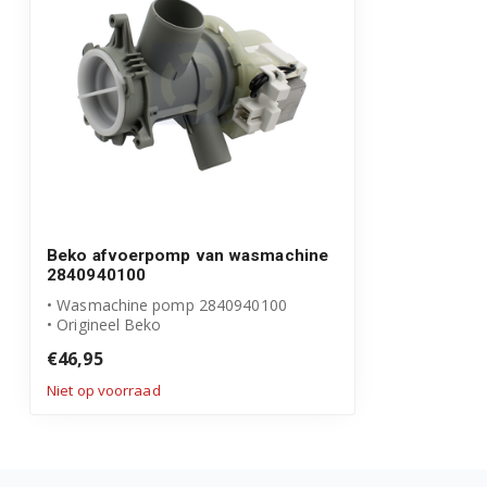
HTV8736XSHT1 7162545700
HTV8744X00 7162542500
HTV8744X001 7161548900
WMB51011F 7132084900
WMB51231 7128942000
Beko afvoerpomp van wasmachine
2840940100
WMB51232PLPTY 7139841300
• Wasmachine pomp 2840940100
• Origineel Beko
WMB71031PTM 7179581300
• Incl. pomphuis en filter
€46,95
WMB71241M 7114141600
Niet op voorraad
WMB81041L 7101541200