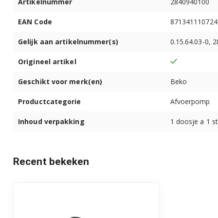
Artikelnummer
2840940100
HTV7733XW01 7161549900
EAN Code
871341110724
Gelijk aan artikelnummer(s)
0.15.64.03-0, 
HTV7736XSHT1 7165146300
Origineel artikel
HTV7736XSHTM1 7170245900
Geschikt voor merk(en)
Beko
HTV8633XS0 7161541600
Productcategorie
Afvoerpomp
HTV8716XMST 7175746000
Inhoud verpakking
1 doosje a 1 s
HTV8716XWST 7178588000
HTV8733XS0 7161541200
Recent bekeken
HTV8733XS01 7161549700
HTV8734XS0 7161544000
HTV8734XS01 7165145200