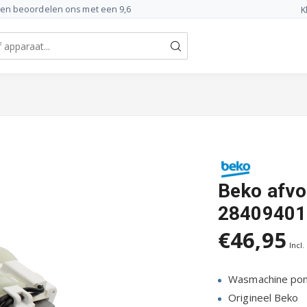
ten beoordelen ons met een 9,6
K
Beko afv
28409401
€46,95
Incl.
Wasmachine po
Origineel Beko