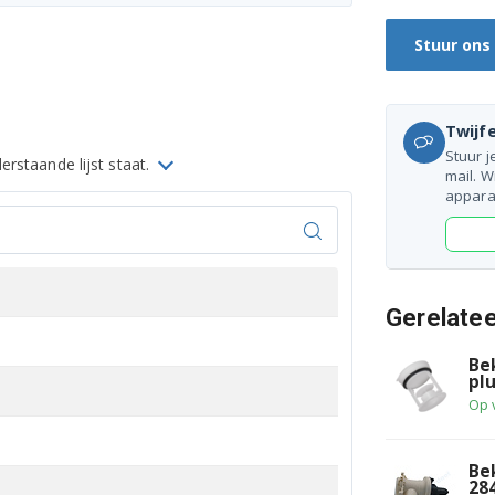
Stuur ons
Twijfe
Stuur j
rstaande lijst staat.
mail. W
appara
Gerelate
Be
plu
Op 
Be
28