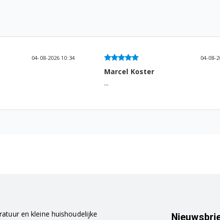
04-08-2026 09:23
03-08-
Cindy Vanbraband
Heel goede ervaring,snelle levering!.
atuur en kleine huishoudelijke
Nieuwsbri