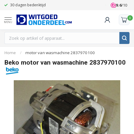
9.6
/10
30 dagen bedenktijd
Klanten beoo
0
MENU
Home
/
motor van wasmachine 2837970100
Beko motor van wasmachine 2837970100