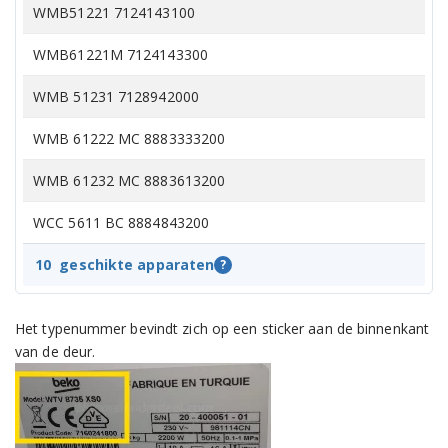
WMB51221 7124143100
WMB61221M 7124143300
WMB 51231 7128942000
WMB 61222 MC 8883333200
WMB 61232 MC 8883613200
WCC 5611 BC 8884843200
WCV 6611 BC 8884863200
10
geschikte apparaten
?
WCV 6612 BC 8884873200
Het typenummer bevindt zich op een sticker aan de binnenkant
van de deur.