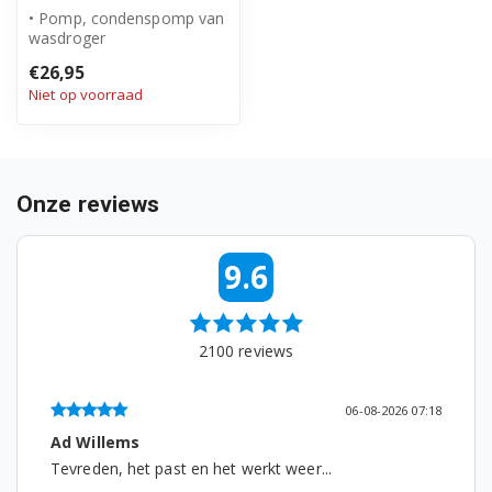
• Pomp, condenspomp van
wasdroger
DH8333PXW 7188285920
• Origineel Beko product
€26,95
• Artikelnummer: 29...
DH8433RXM 7188382780
Niet op voorraad
DH8533GA0 7188286060
DH8533GA0 7188284360
Onze reviews
DH8534RX0 7188288160
9.6
DH8535RX0 7188284340
DH8544RXW 7188287790
2100
reviews
DH87331BD 7188233900
DH8733GA0 7188231310
06-08-2026 07:18
Ad Willems
DH8736RX0 7188231320
Tevreden, het past en het werkt weer...