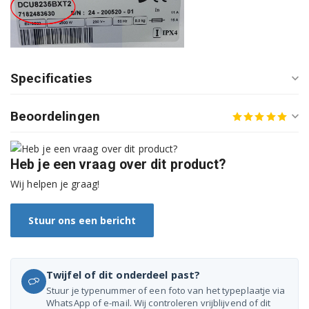
DCU7430 7182681800
DCU7430X 7182482000
DCU8230X 7189081400
Specificaties
DCU8233MMT 7182483300
Beoordelingen
DCU8235BXT 7182483310
DCU8330 7187831100
Heb je een vraag over dit product?
DCU8332X 7187731100
Wij helpen je graag!
DCU8402 7187842020
Stuur ons een bericht
DCU9203020BX 7187842290
DCU9203020BXT 7187842920
Twijfel of dit onderdeel past?
Stuur je typenummer of een foto van het typeplaatje via
DCY7402XW4 7182482900
WhatsApp of e-mail. Wij controleren vrijblijvend of dit