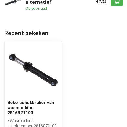
€7,95
alternatief
Op voorraad
HTV8733XS0 7161541200
HTV8733XS01 7161549700
Recent bekeken
HTV8734XS0 7161544000
HTV8734XS01 7165145200
HTV8736XSHT1 7162545700
HTV8744X00 7162542500
HTV8744X001 7161548900
WCC7711BC 8886113200
Beko schokbreker van
WCC7732XSC 8885193200
wasmachine
2816871100
WCC7732XWC 8885183200
• Wasmachine
schokdemper 2816871100