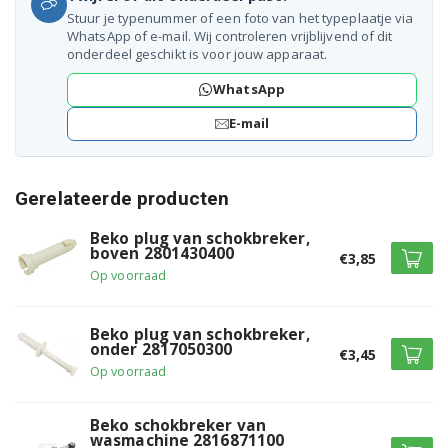
HTV7732XA0 7170243400
Stuur je typenummer of een foto van het typeplaatje via
WhatsApp of e-mail. Wij controleren vrijblijvend of dit
onderdeel geschikt is voor jouw apparaat.
HTV7732XA01 7170245100
WhatsApp
HTV7732XW0 7165143100
E-mail
HTV7732XW01 7165144500
HTV7733XW0 7165141900
Gerelateerde producten
HTV7733XW01 7161549900
Beko plug van schokbreker,
boven 2801430400
€3,85
HTV7736XSHT1 7165146300
Op voorraad
HTV7736XSHTM1 7170245900
Beko plug van schokbreker,
onder 2817050300
HTV8633XS0 7161541600
€3,45
Op voorraad
HTV8716XMST 7175746000
Beko schokbreker van
HTV8716XWST 7178588000
wasmachine 2816871100