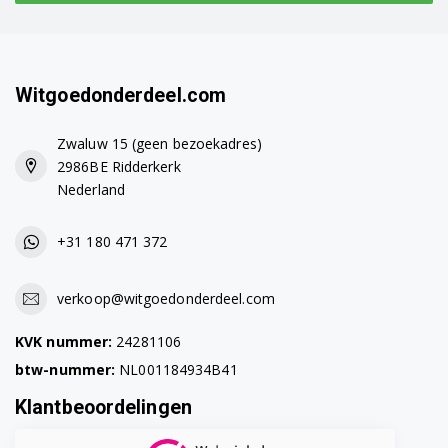
WMB71413LM 7113842500
WMB71420 7111641300
Witgoedonderdeel.com
WMB71420S 7115341200
Zwaluw 15 (geen bezoekadres)
WMB71421 7111661100
2986BE Ridderkerk
Nederland
WMB71421M 7107441500
WMB71422 7111641400
+31 180 471 372
WMB71423 7107441600
verkoop@witgoedonderdeel.com
WMB71431 7100641800
KVK nummer:
24281106
WMB71431A 7100641200
btw-nummer:
NL001184934B41
Klantbeoordelingen
WMB71431M 7132342100