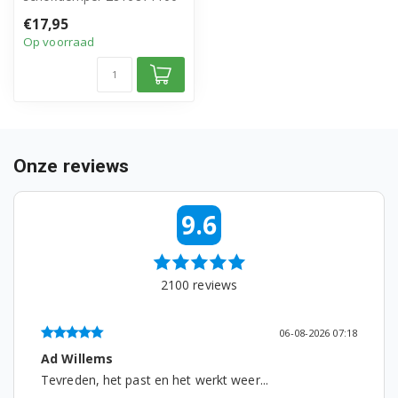
WCV10713XWPT 8889173200
• Origineel Beko product
€17,95
• Schokbreker 11m...
WCV8711BC 8888983200
Op voorraad
WCV9713XWPT 8889283200
WDA96160 7123341500
WM1015CHS 7116241400
Onze reviews
WMB101400 7138141100
9.6
WMB61221S 7105241100
WMB61421 7176481300
2100
reviews
WMB61431 7132341200
06-08-2026 07:18
WMB61443PTE 7113842200
Ad Willems
WMB61620 7110661200
Tevreden, het past en het werkt weer...