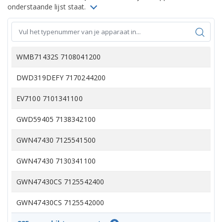
onderstaande lijst staat.
WMB71432S 7108041200
DWD319DEFY 7170244200
EV7100 7101341100
GWD59405 7138342100
GWN47430 7125541500
GWN47430 7130341100
GWN47430CS 7125542400
GWN47430CS 7125542000