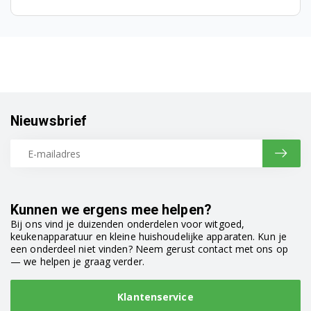
WMB61621 7110661100
WMB61621 7110641300
WMB61621 7110641500
WMB61632 7101141400
Nieuwsbrief
WMB71031PTM 7179581300
WMB71032PTMX 7179781200
WMB71221AN 7109541100
Kunnen we ergens mee helpen?
WMB71231 7178582700
Bij ons vind je duizenden onderdelen voor witgoed,
keukenapparatuur en kleine huishoudelijke apparaten. Kun je
WMB71232M 7179382000
een onderdeel niet vinden? Neem gerust contact met ons op
— we helpen je graag verder.
WMB71241M 7114141600
Klantenservice
WMB71410M 7107441700