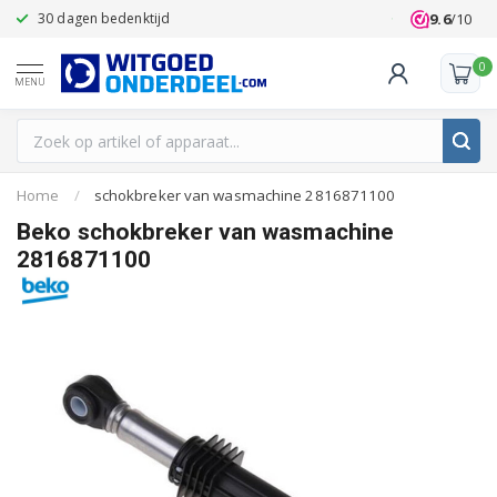
9.6
/10
30 dagen bedenktijd
Klanten beoo
0
MENU
Home
/
schokbreker van wasmachine 2816871100
Beko schokbreker van wasmachine
2816871100