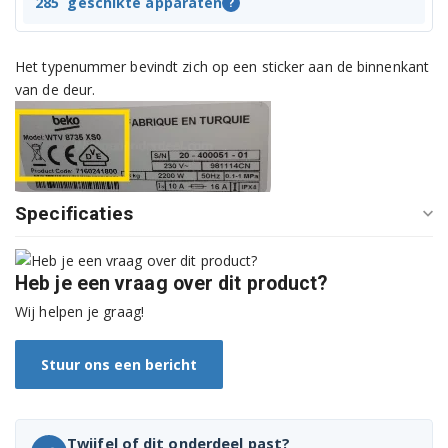
GWN47555C 7138244000
285
geschikte apparaten
?
GWN48430 7134541100
Het typenummer bevindt zich op een sticker aan de binnenkant
GWN48440C 7125543000
van de deur.
GWN48555C 7162844900
GWN57443C 7135541300
Specificaties
GWNE67E432 7138244300
GWNE68E430 7162844700
Heb je een vraag over dit product?
GWNE68E4321 7162846300
Wij helpen je graag!
HTV7633X00 7166042000
Stuur ons een bericht
HTV7716XMA 7170246000
HTV7716XWST 7178588100
Twijfel of dit onderdeel past?