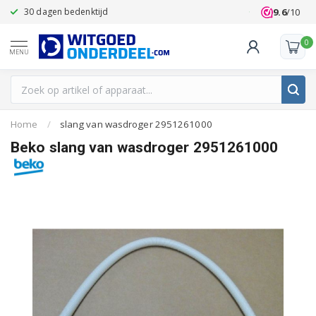
9.6
/10
30 dagen bedenktijd
Klanten beoo
0
MENU
Home
/
slang van wasdroger 2951261000
Beko slang van wasdroger 2951261000