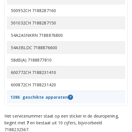
500952CH 7188287160
501032CH 7188287150
54A2ASNKRN 7188876800
54A3BLDC 7188876600
58dB(A) 7188877810
600772CH 7188231410
600872CH 7188231420
600873CH 7188231400
1386
geschikte apparaten
?
60K 7180370200
Het servicenummer staat op een sticker in de deuropening,
AIRTOUCH 7188876000
begint met
7
en bestaat uit 10 cijfers, bijvoorbeeld
7188232567.