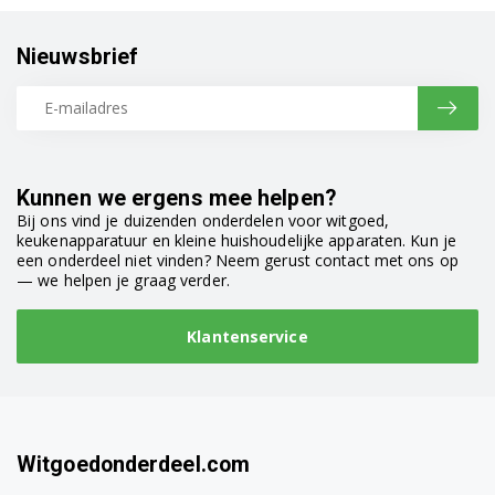
B3T48230W 7188301690
Nieuwsbrief
B3T48231DG 7188303150
B3T48231DW 7188302090
B3T4823DG 7188241580
Kunnen we ergens mee helpen?
B3T4823DW 7188236230
Bij ons vind je duizenden onderdelen voor witgoed,
keukenapparatuur en kleine huishoudelijke apparaten. Kun je
B3T4823WW 7188303110
een onderdeel niet vinden? Neem gerust contact met ons op
— we helpen je graag verder.
B3T48241DW 7188237780
Klantenservice
B3T4824DW 7188235960
B3T4824DW 7188238490
B3T4911DG 7185531680
Witgoedonderdeel.com
B3T4911DW 7182483250