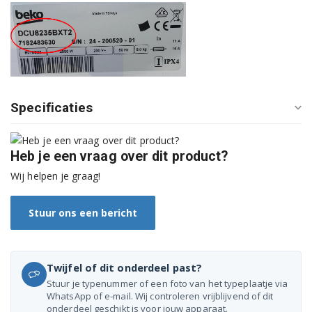
B13BTA++ 7188875200
B3T22491 7188237350
B3T22491M 7188241750
B3T32391 7188237020
Specificaties
B3T32491 7188283570
B3T40811 7185531990
Heb je een vraag over dit product?
Wij helpen je graag!
B3T41011 7185531960
B3T41011DW 7182483240
Stuur ons een bericht
B3T41011DW 7182483640
Twijfel of dit onderdeel past?
B3T41023DW 7188237660
Stuur je typenummer of een foto van het typeplaatje via
WhatsApp of e-mail. Wij controleren vrijblijvend of dit
B3T41023DW 7188238310
onderdeel geschikt is voor jouw apparaat.