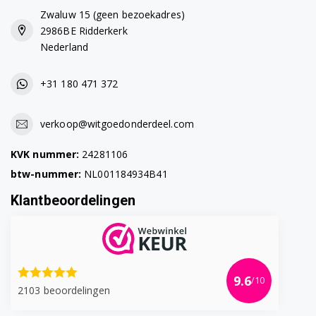
Zwaluw 15 (geen bezoekadres)
B3T49231DW 7188237740
2986BE Ridderkerk
Nederland
B3T49233W 7188236370
+31 180 471 372
B3T4923DW 7188236870
B3T49240 7188288540
verkoop@witgoedonderdeel.com
B3T49241DW 7188288530
KVK nummer:
24281106
B3T4924DW 7188287540
btw-nummer:
NL001184934B41
Klantbeoordelingen
B3T60230 7188236430
B3T60230 7188237150
B3T67110 7182483370
9.6
/10
2103 beoordelingen
B3T67230 7188301730