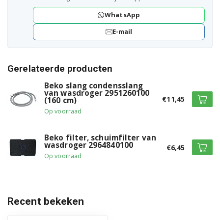
B3T41023WW 7188237680
WhatsApp
B3T41230 7188237640
E-mail
B3T41239 7188301860
Gerelateerde producten
B3T41242 7188301560
Beko slang condensslang
van wasdroger 2951260100
B3T42239 7188236650
€11,45
(160 cm)
Op voorraad
B3T422391 7188238090
B3T422392 7188301940
Beko filter, schuimfilter van
wasdroger 2964840100
€6,45
B3T42240S 7188236660
Op voorraad
B3T42242 7188235880
B3T42249 7188236630
Recent bekeken
B3T42249S 7188288790