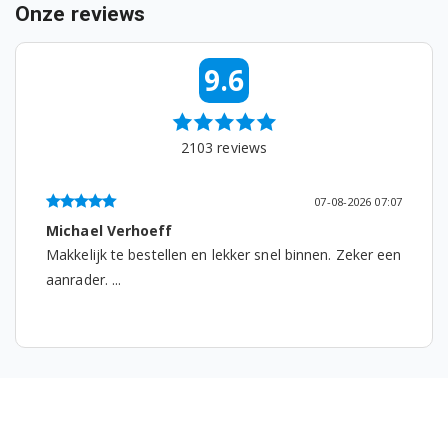
B3T4329W 7188237310
Onze reviews
B3T4329W 7188303280
9.6
B3T4410W 7182483430
B3T4419M 7188241810
2103
reviews
B3T442491 7188288640
07-08-2026 07:07
B3T4429W 7188237870
Michael Verhoeff
Makkelijk te bestellen en lekker snel binnen. Zeker een
B3T47238 7188303080
aanrader. ...
B3T47239 7188303390
B3T47239A 7188303400
B3T4723WW 7188303100
B3T4811DW 7182483480