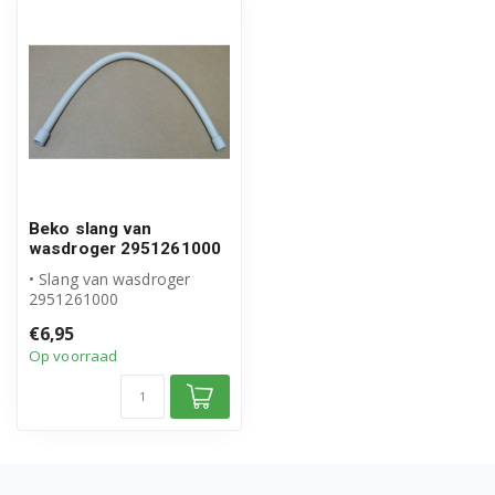
B3T4229W 7188237550
B3T43113W 7185531920
B3T43113W 7185531950
B3T4319M 7188241680
B3T4319W 7182483560
Beko slang van
wasdroger 2951261000
B3T43230 7188235890
• Slang van wasdroger
2951261000
B3T43230 7188237750
• Origineel Beko product
€6,95
• Slang van pomp naa...
Op voorraad
B3T43239 7188241710
B3T4329M 7188241630
B3T4329W 7188236750