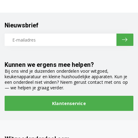
DFN113 7677167377
DFN1303 7662743953
Nieuwsbrief
DFN1404 7626647353
DFN1420 7631982042
DFN1423 7625343953
Kunnen we ergens mee helpen?
DFN1425 7693837353
Bij ons vind je duizenden onderdelen voor witgoed,
keukenapparatuur en kleine huishoudelijke apparaten. Kun je
een onderdeel niet vinden? Neem gerust contact met ons op
DFN1430 7663433953
— we helpen je graag verder.
DFN1431 7608233953
Klantenservice
DFN1436 7635933953
DFN1500 7632282042
DFN1500S 7635087342