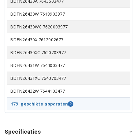
BDFN26430A 7643603477
BDFN26430W 7619903977
BDFN26430WC 7620003977
BDFN26430X 7612902677
BDFN26430XC 7620703977
BDFN26431W 7644003477
BDFN26431XC 7643703477
BDFN26432W 7644103477
BDFN26435W 7644203477
179
geschikte apparaten
?
BDFN26520MM 7643903477
BDFN26520WQ 7618603977
Specificaties