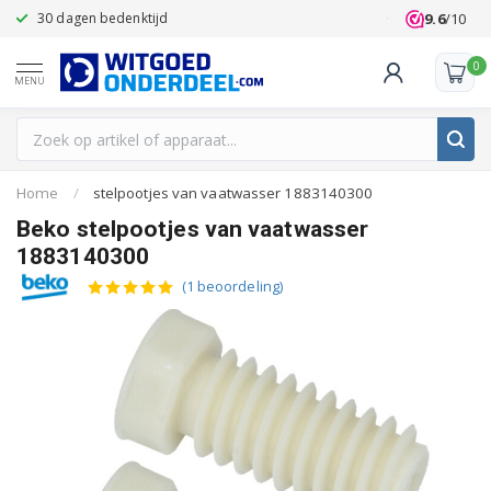
9.6
/10
30 dagen bedenktijd
Klanten beoo
0
MENU
Home
/
stelpootjes van vaatwasser 1883140300
Beko stelpootjes van vaatwasser
1883140300
(1 beoordeling)