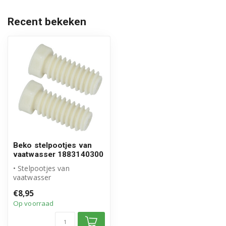
BM9009I 7696610242
Recent bekeken
CRDFN16330W 7669657342
D5543FW 7612282942
D5879FW 7600583342
DEN38530WAD 7628763977
DEN38530XAD 7628563977
DEN48520XAD 7695167677
Beko stelpootjes van
vaatwasser 1883140300
DEN48520XAD 7680363977
• Stelpootjes van
vaatwasser
DEN48531X 7600095077
• Origineel Beko product
€8,95
• Inhoud verpakking: 1 z...
Op voorraad
DENBO44GDOS 7600567377