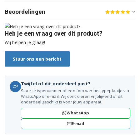
BDFN26520XQ 7618903977
Beoordelingen
BDFN265211WQ 7643803477
BDFN26530XC 7619803977
Heb je een vraag over dit product?
Wij helpen je graag!
BDFN26640WC 7642803977
BDFN26640XC 7642703977
Stuur ons een bericht
BDFN36530XB 7624603977
Twijfel of dit onderdeel past?
BDFN36530XC 7622703977
Stuur je typenummer of een foto van het typeplaatje via
WhatsApp of e-mail. Wij controleren vrijblijvend of dit
BDFN36640XA 7645202077
onderdeel geschikt is voor jouw apparaat.
BDFN36640XC 7635402677
WhatsApp
E-mail
BDFN36650XC 7635002477
BM8008 7697110242