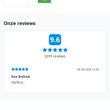
DFC04210W 7627083988
DFGN5834X 7613137342
DFN04210W 7652853953
Onze reviews
DFN04310W 7646663977
9.6
DFN05211S 7627183953
DFN05211W 7627783953
2095
reviews
DFN05211X 7631453953
04-08-2026 10:34
DFN05311W 7646063977
Eus Boltze
Perfect...
DFN05311X 7645963977
DFN05321S 7684563977
DFN05321X 7684463977