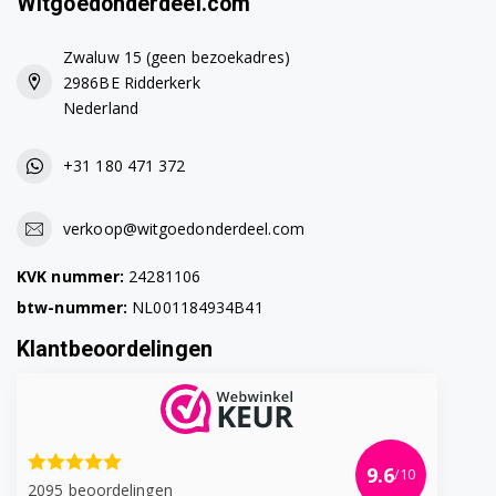
Witgoedonderdeel.com
DFN1503 7662643953
Zwaluw 15 (geen bezoekadres)
DFN1520S 7634181642
2986BE Ridderkerk
Nederland
DFN1534S 7627847353
+31 180 471 372
DFN1535 7629633953
DFN1535S 7627033953
verkoop@witgoedonderdeel.com
DFN16210B 7699353942
KVK nummer:
24281106
btw-nummer:
NL001184934B41
DFN16210S 7699453942
Klantbeoordelingen
DFN16210W 7600083942
DFN16310S 7659153942
DFN2420 7660083953
9.6
/10
2095 beoordelingen