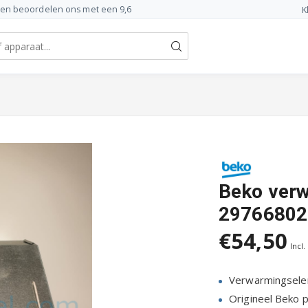
ten beoordelen ons met een 9,6
K
Beko ver
29766802
€54,50
Incl.
Verwarmingsele
Origineel Beko 