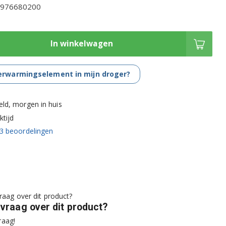
2976680200
In winkelwagen
verwarmingselement in mijn droger?
eld, morgen in huis
tijd
3
beoordelingen
 vraag over dit product?
raag!