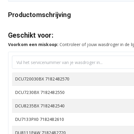
Productomschrijving
Geschikt voor:
Voorkom een miskoop:
Controleer of jouw wasdroger in de lij
DCU720030BX 7182482570
DCU7230BX 7182482550
DCU8235BX 7182482540
DU7133PX0 7182482610
DU8111PAW 7182482720