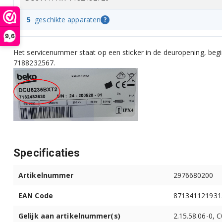
5
geschikte apparaten
?
9,6
Het servicenummer staat op een sticker in de deuropening, beg
7188232567.
Specificaties
Artikelnummer
2976680200
EAN Code
871341121931
Gelijk aan artikelnummer(s)
2.15.58.06-0, 