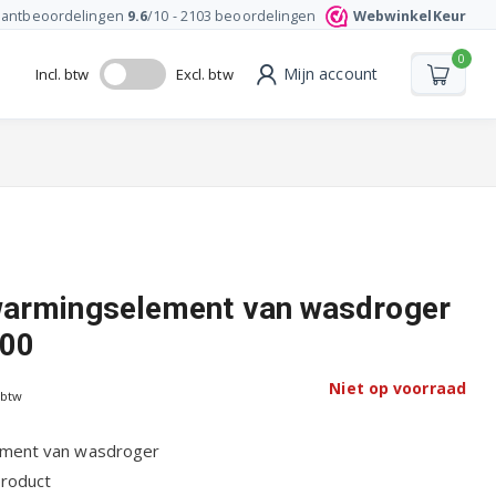
lantbeoordelingen
9.6
/10 -
2103
beoordelingen
WebwinkelKeur
0
Mijn account
Incl. btw
Excl. btw
warmingselement van wasdroger
00
Niet op voorraad
 btw
ment van wasdroger
product