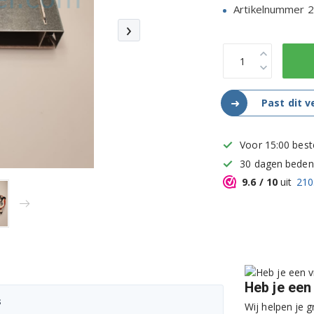
Artikelnummer 
›
➜
Past dit 
Voor 15:00 best
30 dagen bedenk
9.6
/ 10
uit
210
Heb je een
s
Wij helpen je g