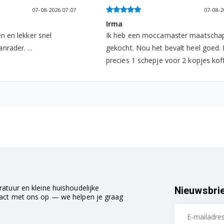
07-08-2026 12:48
06-08-
Harry Beek
aster maatschappelijk
Snel geleverd en product is ok...
valt heel goed. Het is
or 2 kopjes koffie. ...
atuur en kleine huishoudelijke
Nieuwsbri
tact met ons op — we helpen je graag