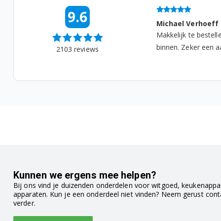
07-08-2026 07:07
9.6
hael Verhoeff
Irma
kelijk te bestellen en lekker snel
Ik heb een moccam
nen. Zeker een aanrader. ...
gekocht. Nou het be
2103
reviews
precies 1 schepje vo
Kunnen we ergens mee helpen?
Bij ons vind je duizenden onderdelen voor witgoed, keukenappar
apparaten. Kun je een onderdeel niet vinden? Neem gerust con
verder.