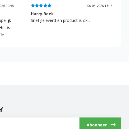
2026 13:16
06-08-2026 07:18
Ad Willems
Tevreden, het past en het werkt weer...
ef
Abonneer