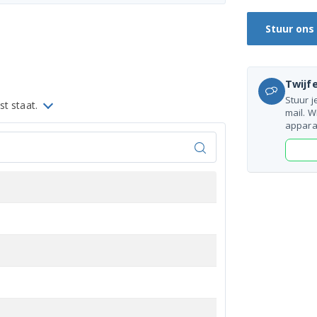
Stuur ons
Twijfe
Stuur j
st staat.
mail. W
appara