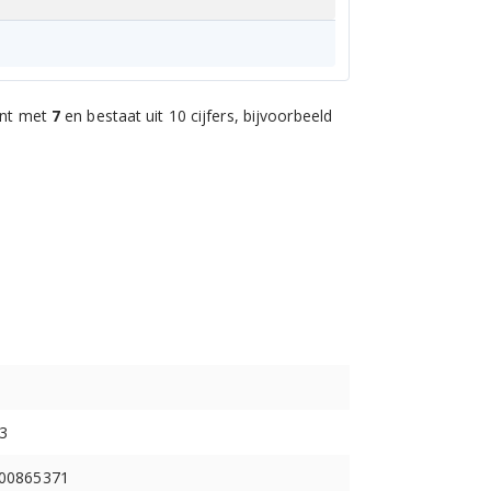
int met
7
en bestaat uit 10 cijfers, bijvoorbeeld
3
C00865371