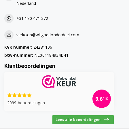
Nederland
DS7333RX0 7188232120
+31 180 471 372
DS7334PX0 7188232800
DS7335PX0 7188232560
verkoop@witgoedonderdeel.com
DS7336PX0 7188231330
KVK nummer:
24281106
btw-nummer:
NL001184934B41
DS7431PX0 7188235000
Klantbeoordelingen
DS7432PXA 7188241340
DS7432RXW 7188232280
DS7432RXW 7188231820
9.6
/10
2099 beoordelingen
DS7433PXW 7188234200
DS7433PXW 7188233980
Lees alle beoordelingen