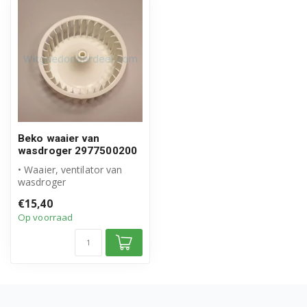
DPU8341GX 7188288900
DPU8380X 7188286800
DPU8390X 7188286500
DPY7405GXB2 7188286930
Beko waaier van
DPY7405XHW3 7188285040
wasdroger 2977500200
DPY7406GXB3 7188286880
• Waaier, ventilator van
wasdroger
• Origineel Beko product
DPY7505GXB2 7188286990
€15,40
• Artikelnummer: 2...
Op voorraad
DPY8305X 7188872800
DPY8404X 7188285910
DPY8405GXB2 7188286980