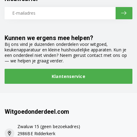
DS733120PX0 7188232550
DS733120PX0BX 7188232830
DS733120PX0BX 7188233940
Kunnen we ergens mee helpen?
Bij ons vind je duizenden onderdelen voor witgoed,
DS7331PX0 7188232500
keukenapparatuur en kleine huishoudelijke apparaten. Kun je
een onderdeel niet vinden? Neem gerust contact met ons op
DS7331PX0BX 7188233930
— we helpen je graag verder.
DS7331PX0BX 7188232840
Klantenservice
DS7332PX0 7188232150
DS7332PX0 7188233950
DS7333PA0 7188231760
Witgoedonderdeel.com
DS7333PX0 7188232130
Zwaluw 15 (geen bezoekadres)
2986BE Ridderkerk
DS7333PX0 7188233970