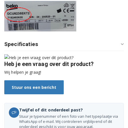
DH8534RX0 7188288160
DH8535RX0 7188285870
DH8535RX0 7188284340
DH8544RXW 7188287790
Specificaties
DH87331BD 7188233900
DH8733GA0 7188231310
Heb je een vraag over dit product?
Wij helpen je graag!
DH8736RX0 7188231320
DH9435RX0 7188285030
Stuur ons een bericht
DH9532GA01 7188287140
Twijfel of dit onderdeel past?
DH9552TXW 7188287610
Stuur je typenummer of een foto van het typeplaatje via
WhatsApp of e-mail. Wij controleren vrijblijvend of dit
DHS8312PA0 7188231930
onderdeel geschikt is voor jouw apparaat.