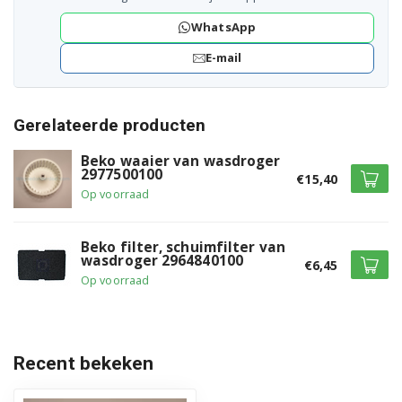
DHS8312PA0 7188234240
WhatsApp
DPS7343X 7188232110
E-mail
DPS7405GB5 7188232000
Gerelateerde producten
DPS7405W3 7188232010
Beko waaier van wasdroger
DPU7306XE 7188283260
2977500100
€15,40
Op voorraad
DPU7380X 7188286900
DPU7380X 7188287600
Beko filter, schuimfilter van
wasdroger 2964840100
€6,45
Op voorraad
DPU7404 7188289110
DPU7440 7188289100
DPU8306X 7188286810
Recent bekeken
DPU8340X 7188282700