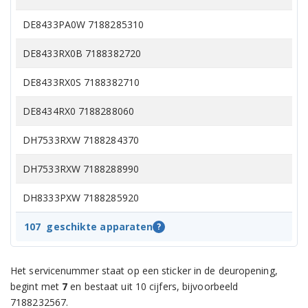
DE8433PA0W 7188285310
DE8433RX0B 7188382720
DE8433RX0S 7188382710
DE8434RX0 7188288060
DH7533RXW 7188284370
DH7533RXW 7188288990
DH8333PXW 7188285920
DH8433RXM 7188382780
107
geschikte apparaten
?
DH8533GA0 7188286060
Het servicenummer staat op een sticker in de deuropening,
DH8533GA0 7188284360
begint met
7
en bestaat uit 10 cijfers, bijvoorbeeld
7188232567.