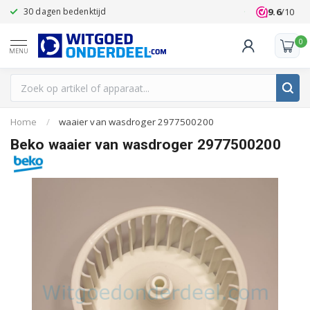
9.6
/10
Klanten beoordelen ons met een 9,6
0
MENU
Home
/
waaier van wasdroger 2977500200
Beko waaier van wasdroger 2977500200