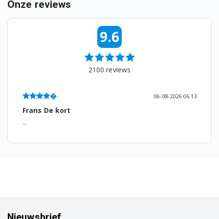
Onze reviews
DPY8505GXB2 7188286960
DPY8506GX 7188286840
9.6
DPY8506GXB1 7188284350
DR8532GX0 7188284040
2100
reviews
DR8534GX0 7188283860
06-08-2026 06:13
DR8535RX0 7188284850
Frans De kort
...
DR8536GX0 7188283050
DRY833CI 7188285370
DS73300MM 7188233960
DS73300MM 7188231380
DS73311BXBD 7188233890
Nieuwsbrief