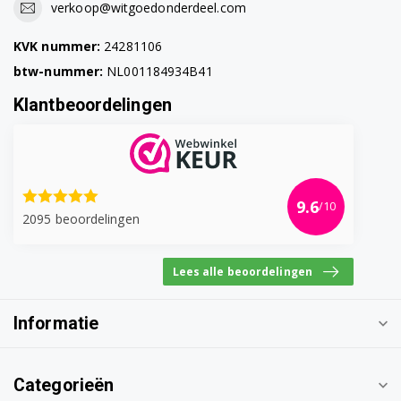
verkoop@witgoedonderdeel.com
BCO261 0132551000
KVK nummer:
24281106
BCO261 0132551003
btw-nummer:
NL001184934B41
BCO261 0132551004
Klantbeoordelingen
BCO261B 0132551001
BCO261B 0132551005
BCO261B 0132551006
9.6
/10
2095 beoordelingen
BCO261B 0132551007
Lees alle beoordelingen
BCO261B 0132551008
BCO261B 0132551013
Informatie
BCO261B 0132551014
Categorieën
BCO261B 0132551015