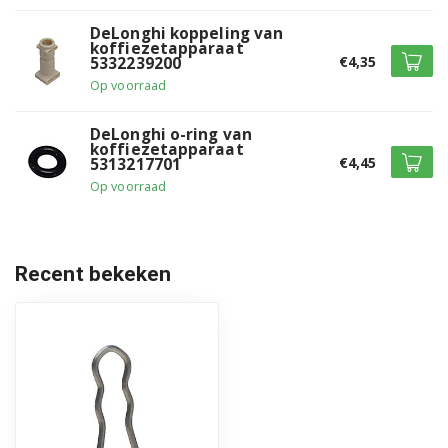
DeLonghi koppeling van
BAR40 0132104029
koffiezetapparaat
€4,35
5332239200
BAR40 0132104031
Op voorraad
BAR40 0132104037
DeLonghi o-ring van
koffiezetapparaat
€4,45
5313217701
BAR40 0132104043
Op voorraad
BAR40 0132104049
BAR40CD 0132104036
Recent bekeken
BAR41 0132151000
BAR41 0132151001
BAR41 0132151002
BAR41 0132151003