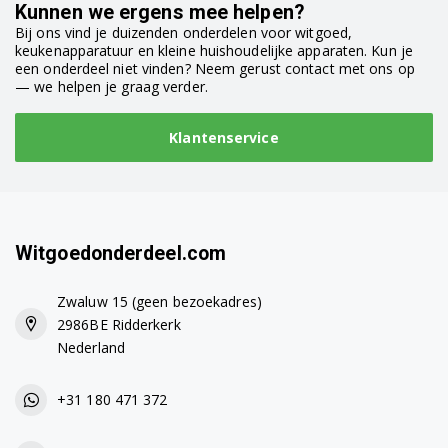
Kunnen we ergens mee helpen?
Bij ons vind je duizenden onderdelen voor witgoed,
BAR51 0132150008
keukenapparatuur en kleine huishoudelijke apparaten. Kun je
een onderdeel niet vinden? Neem gerust contact met ons op
BAR52 0132150007
— we helpen je graag verder.
BARM290 0132106015
Klantenservice
BCO260 0132504000
BCO260 0132504001
BCO260CD 0132504002
Witgoedonderdeel.com
BCO260CD 0132504003
Zwaluw 15 (geen bezoekadres)
2986BE Ridderkerk
BCO260CD 0132504004
Nederland
BCO260CD 0132504006
+31 180 471 372
BCO260CD.1 0132504015