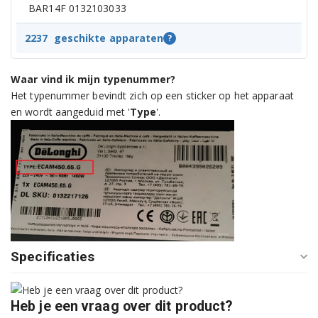
BAR14F 0132103033
BAR14F 0132103038
2237
geschikte apparaten
?
BAR14F 0132103040
Waar vind ik mijn typenummer?
Het typenummer bevindt zich op een sticker op het apparaat
BAR14F 0132103051
en wordt aangeduid met '
Type
'.
BAR14F 0132103055
BAR14F 0132103056
BAR14F 0132103067
BAR14F 0132103070
BAR14F 0132103074
Specificaties
BAR14FE 0132103060
Heb je een vraag over dit product?
BAR14FU 0132103007