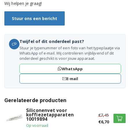
Wij helpen je graag!
BAR14N 0132103062
Stuur ons een bericht
BAR18CD 0132103076
BAR20 0132103075
Twijfel of dit onderdeel past?
BAR20ESE 0132103054
Stuur je typenummer of een foto van het typeplaatje via
WhatsApp of e-mail. Wij controleren vrijblijvend of dit
BAR32 0132151022
onderdeel geschikt is voor jouw apparaat.
BAR32 0132151045
WhatsApp
E-mail
BAR32 0132151050
BAR32 0132151074
Gerelateerde producten
BAR32F 0132151040
Siliconenvet voor
koffiezetapparaten
€7,45
BAR40 0132104027
10019894
€6,70
Op voorraad
BAR40 0132104028