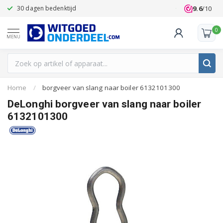
9.6
/10
30 dagen bedenktijd
Klanten beoo
0
MENU
Home
/
borgveer van slang naar boiler 6132101300
DeLonghi borgveer van slang naar boiler
6132101300