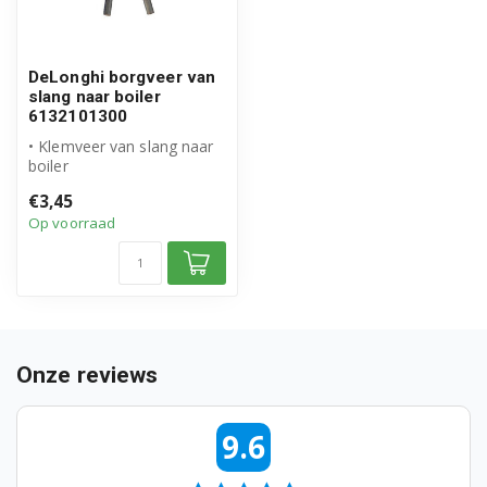
BAR41 0132151004
BAR41 0132151005
DeLonghi borgveer van
slang naar boiler
BAR41 0132151006
6132101300
• Klemveer van slang naar
BAR41 0132151008
boiler
• Origineel DeLonghi
BAR41 0132151009
€3,45
onderdeel
Op voorraad
• Artikelnumme...
BAR41 0132151014
BAR41 0132151019
BAR41 0132151027
Onze reviews
BAR41 0132151028
BAR41 0132151035
9.6
BAR42 0132151017