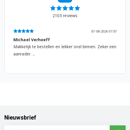
BCH65RT25/03
2103
reviews
BCH65RT25/05
BCH65RT25A/01
07-08-2026 07:07
Michael Verhoeff
BCH65RT25A/02
Makkelijk te bestellen en lekker snel binnen. Zeker een
BCH65RT25A/03
aanrader. ...
BCH65RT25K/02
BCH65RT25K/03
BCH65RT25K/05
BCH6ALL/01
BCH6ALL/02
Nieuwsbrief
BCH6ATH18/01