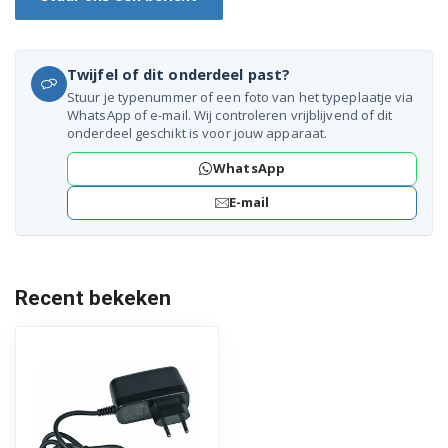
BBH6PZOO/01
BBH6PZOO/03
Twijfel of dit onderdeel past?
Stuur je typenummer of een foto van het typeplaatje via
BCH6255N1/01
WhatsApp of e-mail. Wij controleren vrijblijvend of dit
onderdeel geschikt is voor jouw apparaat.
BCH6255N1/02
WhatsApp
BCH6255N1/03
E-mail
BCH6256N1/01
BCH6256N1/02
Recent bekeken
BCH6256N1/03
BCH625LTD/02
BCH625LTD/03