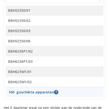
BBH52550/01
BBH52550/02
BBH52550/03
BBH52550/06
BBH6256P1/02
BBH6256P1/03
BBH625M1/01
BBH625M1/02
BBH625M1/03
100
geschikte apparaten
?
BBH625W60/01
Het E-Nummer staat op een sticker aan de onderzijde van de