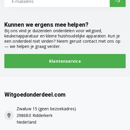
BCH6ATH25/01
BCH6ATH25/02
Kunnen we ergens mee helpen?
Bij ons vind je duizenden onderdelen voor witgoed,
BCH6ATH25/03
keukenapparatuur en kleine huishoudelijke apparaten. Kun je
een onderdeel niet vinden? Neem gerust contact met ons op
BCH6ATH25/06
— we helpen je graag verder.
BCH6ATH25/09
Klantenservice
BCH6ATH25K/01
BCH6ATH25K/02
BCH6ATH25K/03
Witgoedonderdeel.com
BCH6ATH25K/06
Zwaluw 15 (geen bezoekadres)
2986BE Ridderkerk
BCH6ATH25L/01
Nederland