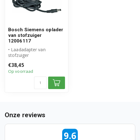
BCH625LTD/09
BCH628ATH/03
BCH628ATH/09
Bosch Siemens oplader
van stofzuiger
BCH65ALL/02
12006117
• Laadadapter van
BCH65ALL/03
stofzuiger
• Origineel Bosch Siemens
€38,45
BCH65PET/01
product
Op voorraad
• 220V, 400mAh
...
BCH65PET/02
BCH65PET/03
BCH65PET/05
Onze reviews
BCH65RT25/01
BCH65RT25/02
9.6