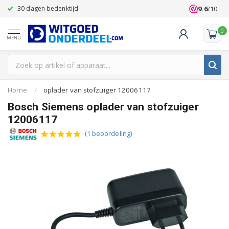
9.6
/10
30 dagen bedenktijd
Klanten beoo
0
MENU
Home
/
oplader van stofzuiger 12006117
Bosch Siemens oplader van stofzuiger
12006117
(1 beoordeling)