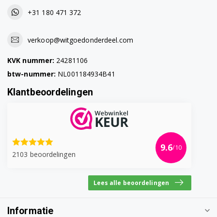
BCH6L2560/01
+31 180 471 372
BCH6L2560/03
verkoop@witgoedonderdeel.com
BCH6L2560/04
KVK nummer:
24281106
BCH6L2560/09
btw-nummer:
NL001184934B41
BCH6L2561/01
Klantbeoordelingen
BCH6L2561/03
BCH6L2561/04
BCH6L2561/09
9.6
/10
2103 beoordelingen
BCH6LNG25/01
Lees alle beoordelingen
BCH6LNG25/02
BCH6LNG25/03
Informatie