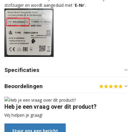
BBH625W60/02
stofzuiger en wordt aangeduid met '
E-Nr
'.
BBH625W60/03
BBH625W60/06
BBH62860/03
BBH628P1/03
BBH6P25/01
Specificaties
BBH6P25/03
Beoordelingen
BBH6P25K/01
BBH6P25K/03
Heb je een vraag over dit product?
Wij helpen je graag!
BBH6PARQ/03
BBH6PARQ/09
Stuur ons een bericht