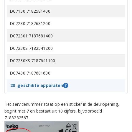
DC7130 7182581400
DC7230 7187681200
DC72301 7187681400
DC7230S 7182541200
DC7230XS 7187641100
DC7430 7187681600
DCU7230 7182681400
20
geschikte apparaten
?
DCU7230 7182682300
Het servicenummer staat op een sticker in de deuropening,
DCU7230X 7182481500
begint met
7
en bestaat uit 10 cijfers, bijvoorbeeld
7188232567.
DCU7231 7182682400