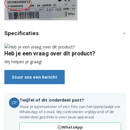
DCU7330X 7182381300
DCU7330XB 7185531700
DCU7330XS 7185531200
Specificaties
DCU740030 7182682200
DCU7430 7182681800
Heb je een vraag over dit product?
Wij helpen je graag!
DCU7430X 7182482000
KC720301 7187681800
Stuur ons een bericht
TKF7431A 7182382100
Twijfel of dit onderdeel past?
Stuur je typenummer of een foto van het typeplaatje via
WhatsApp of e-mail. Wij controleren vrijblijvend of dit
onderdeel geschikt is voor jouw apparaat.
WhatsApp