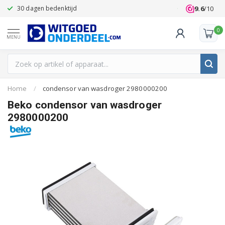
9.6
/10
30 dagen bedenktijd
Klanten beoo
0
MENU
Home
/
condensor van wasdroger 2980000200
Beko condensor van wasdroger
2980000200