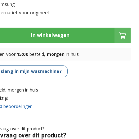
Samsung
rnatief voor origineel
In winkelwagen
en voor
15:00
besteld,
morgen
in huis
 slang in mijn wasmachine?
eld, morgen in huis
tijd
0
beoordelingen
 vraag over dit product?