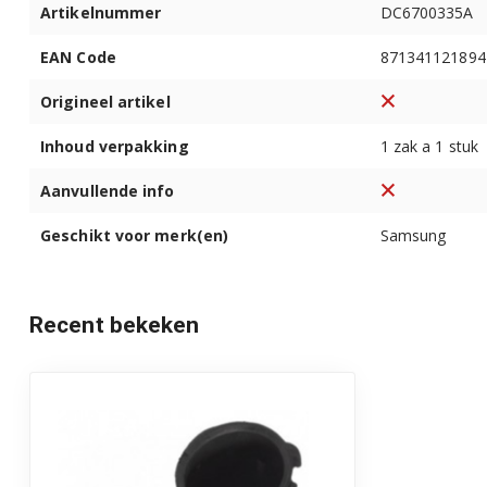
Artikelnummer
DC6700335A
WF0600NCE/YLE
EAN Code
871341121894
WF0600NCW/YKJ
Origineel artikel
WF0600NCY/YLP
Inhoud verpakking
1 zak a 1 stuk
WF0602NBE/YLD
Aanvullende info
WF0602NBE/YLP
Geschikt voor merk(en)
Samsung
WF0602NCW/XEH
WF0602NCW/YKJ
Recent bekeken
WF0602WJC/YLE
WF0602WJV/XEO
WF0602WJW/YLP