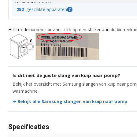
WF0508NYW/YLP
252
geschikte apparaten
?
WF0508NZW/YLD
Het modelnummer bevindt zich op een sticker aan de binnenkant
WF0508NZW/YLP
WF0508SYV/YLP
WF0590NRW/YLP
WF0592SRK/YLP
Is dit niet de juiste slang van kuip naar pomp?
Bekijk het overzicht met Samsung slangen van kuip naar pomp
WF0600NBE/YLV
wasmachine.
WF0600NBX/YLD
➜ Bekijk alle Samsung slangen van kuip naar pomp
WF0600NBX/YLP
Specificaties
WF0600NCE/XEH