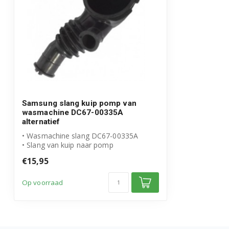
WF0602WKE/XEO
WF0602WKE/YLP
WF0602WKN/YLP
WF0602WKV/YLP
WF0604ABW/XEN
Samsung slang kuip pomp van
wasmachine DC67-00335A
alternatief
WF0604YJW/XEG
• Wasmachine slang DC67-00335A
• Slang van kuip naar pomp
WF0614ABW/XEN
• Geschikt voor Sams...
€15,95
WF0690NRW/YLP
Op voorraad
WF0692NRY/YLP
WF0700NBX/YLD