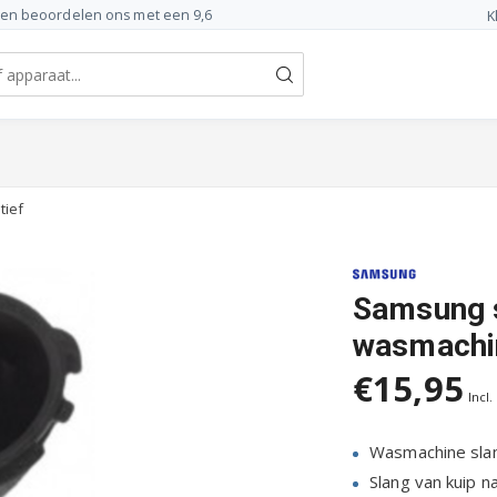
ten beoordelen ons met een 9,6
K
tief
Samsung s
wasmachin
€15,95
Incl.
Wasmachine sl
Slang van kuip 