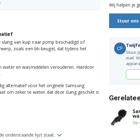
s
Wij helpen je g
Stuur ons
atief
slang van kuip naar pomp beschadigd of
Twijfe
werp, zoals een bh-beugel, dat tijdens het
Stuur j
mail. W
appara
rm water en wasmiddelen verouderen. Hierdoor
.
 alternatief voor het originele Samsung
aat om zeker te weten dat deze slang geschikt is
Gerelate
Sa
wa
Op 
 onderstaande lijst staat.