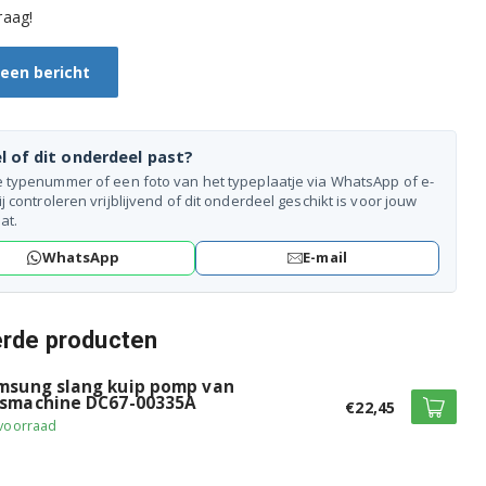
raag!
 een bericht
l of dit onderdeel past?
e typenummer of een foto van het typeplaatje via WhatsApp of e-
ij controleren vrijblijvend of dit onderdeel geschikt is voor jouw
at.
WhatsApp
E-mail
erde producten
msung slang kuip pomp van
smachine DC67-00335A
€22,45
voorraad