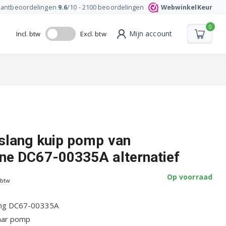
lantbeoordelingen
9.6
/10 -
2100
beoordelingen
WebwinkelKeur
0
Mijn account
Incl. btw
Excl. btw
lang kuip pomp van
e DC67-00335A alternatief
Op voorraad
 btw
ang DC67-00335A
naar pomp