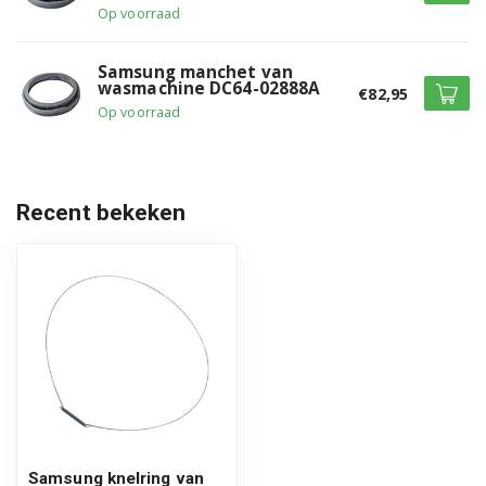
Op voorraad
WF0704F7W/XEN
WF0704F7W1/XEN
Samsung manchet van
wasmachine DC64-02888A
€82,95
WF0704L7W/XEF
Op voorraad
WF0704W7V/XEF
WF0704W7V/XET
Recent bekeken
WF0704W7V/YLE
WF0704W7V1/YLE
WF0704W7W/XEU
WF0704Y7E/XEN
WF0704Y7E1/XEN
WF0704Y8E/XEE
Samsung knelring van