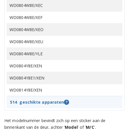
WD0804W8E/XEC
WD0804W8E/XEF
WD0804W8E/XEO
WD0804W8E/XEU
WD0804W8E/YLE
WD0804Y8E/XEN
WD0804Y8E1/XEN
WD0814Y8E/XEN
WD0814Y8E1/XEN
514
geschikte apparaten
?
WD12F9C9U4W/EF
Het modelnummer bevindt zich op een sticker aan de
WD12F9C9U4W/EU
binnenkant van de deur, achter '
Model
' of '
M/C
'.