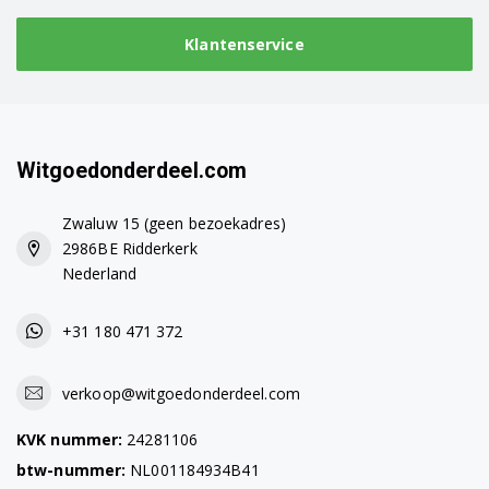
WF0804Y8E/XEN
Klantenservice
WF0804Y8E/XET
WF0804Y8E/YLE
WF0804Y8E1/XEN
Witgoedonderdeel.com
WF0804Y8E1/XEO
Zwaluw 15 (geen bezoekadres)
2986BE Ridderkerk
WF0804Y8E1/YLE
Nederland
WF0804Y8E1/YLP
+31 180 471 372
WF0804Y8N1/YLP
WF0806X8E/XEU
verkoop@witgoedonderdeel.com
WF0806X8N/XEU
KVK nummer:
24281106
btw-nummer:
NL001184934B41
WF0806Z8C/XEN