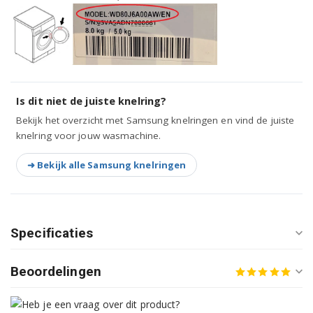
WD1704RJE2/XEU
WD2804Y8E/XEG
WD2804Y8E3/XEG
Is dit niet de juiste knelring?
WD806P4SAWQ/EE
Bekijk het overzicht met Samsung knelringen en vind de juiste
knelring voor jouw wasmachine.
WD806P4SAWQ/EG
➜ Bekijk alle Samsung knelringen
WD806P4SAWQ/EN
WD806P4SAWQ/WS
WD816P4SAWQ/EN
Specificaties
WD8704CJF/YAS
Beoordelingen
WD8704EJF/XAG