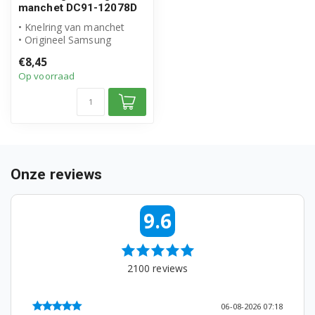
manchet DC91-12078D
WF0714F7V/XEN
• Knelring van manchet
• Origineel Samsung
product
WF0714F7V1/XEN
€8,45
• Artikelnummer: DC91-
Op voorraad
12078...
WF0714F7W/XEN
WF0714F7W1/XEN
WF0714Y7E/XEN
WF0714Y7E1/XEN
Onze reviews
WF0800NCE/XEC
9.6
WF0800NCE/YLV
WF0802LWV/XET
2100
reviews
WF0802LWW/XET
06-08-2026 07:18