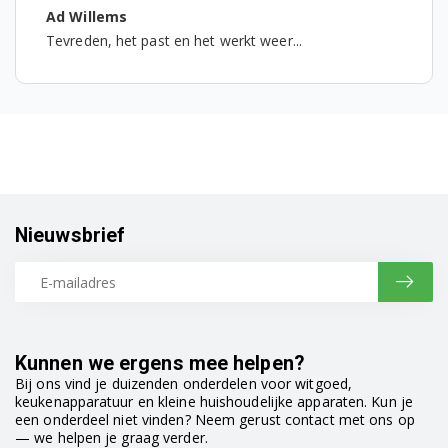
WF0802NCE/XEC
Ad Willems
Tevreden, het past en het werkt weer...
WF0802NCE/XEF
WF0802NCE/YLE
WF0804W8E/XEP
WF0804W8E/XEU
WF0804W8N/XEU
Nieuwsbrief
WF0804W8W/XEE
WF0804X8E/XEU
WF0804Y8E/XEC
Kunnen we ergens mee helpen?
WF0804Y8E/XEE
Bij ons vind je duizenden onderdelen voor witgoed,
keukenapparatuur en kleine huishoudelijke apparaten. Kun je
een onderdeel niet vinden? Neem gerust contact met ons op
WF0804Y8E/XEF
— we helpen je graag verder.