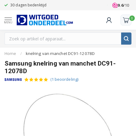
9.6
/10
30 dagen bedenktijd
Klanten beoo
0
MENU
Home
/
knelring van manchet DC91-12078D
Samsung knelring van manchet DC91-
12078D
(1 beoordeling)