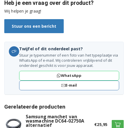
WD8704EJF/XEN
Heb je een vraag over dit product?
Wij helpen je graag!
WD8704EJF1/XAG
WD8704EJF1/XEN
Stuur ons een bericht
WD8714EJF/XEN
Twijfel of dit onderdeel past?
WD8714EJF1/XEN
Stuur je typenummer of een foto van het typeplaatje via
WhatsApp of e-mail. Wij controleren vrijblijvend of dit
WD906P4SAWQ/EG
onderdeel geschikt is voor jouw apparaat.
WF0702L7V/XET
WhatsApp
WF0702L7W/XEO
E-mail
WF0702W7W/XEC
Gerelateerde producten
WF0704F7V/XEN
Samsung manchet van
wasmachine DC64-02750A
WF0704F7V1/XEN
€25,95
alternatief