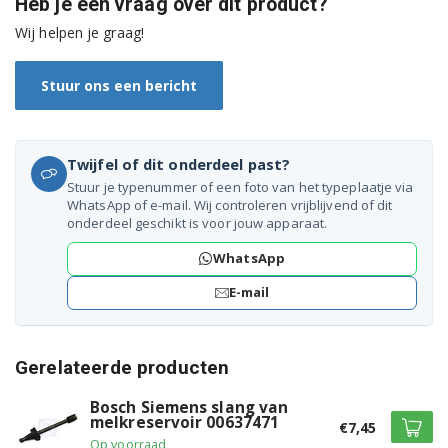
Heb je een vraag over dit product?
Siemens TI907F01DE/02
Wij helpen je graag!
Siemens TI907F01DE/03
Stuur ons een bericht
Siemens TI909701HC/01
Siemens TI909701HC/02
Twijfel of dit onderdeel past?
Siemens TI909701HC/03
Stuur je typenummer of een foto van het typeplaatje via
WhatsApp of e-mail. Wij controleren vrijblijvend of dit
Siemens TI909801CN/03
onderdeel geschikt is voor jouw apparaat.
Siemens TI913539DE/02
WhatsApp
E-mail
Siemens TI915531DE/02
Siemens TI915539DE/02
Gerelateerde producten
Siemens TI915M89RW/02
Bosch Siemens slang van
melkreservoir 00637471
Siemens TI917531DE/03
€7,45
Op voorraad