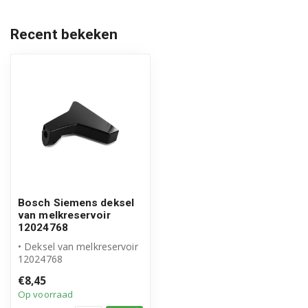
Siemens TI9555X9DE/10
Recent bekeken
Siemens TI955F09DE/10
Siemens TI9573X1RW/10
Siemens TI9573X9RW/10
Siemens TI9575X1DE/10
Siemens TI9575X9DE/10
Siemens TI957FX1DE/10
Bosch Siemens deksel
van melkreservoir
12024768
• Deksel van melkreservoir
12024768
• Origineel Siemens product
€8,45
Op voorraad