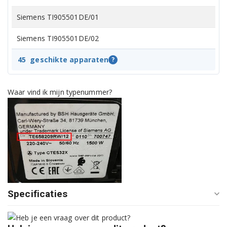
Siemens TI905501DE/01
Siemens TI905501DE/02
Siemens TI905809CN/02
45
geschikte apparaten
?
Siemens TI907201RW/01
Waar vind ik mijn typenummer?
Siemens TI907201RW/02
Siemens TI907201RW/03
Siemens TI907501DE/01
Siemens TI907501DE/02
Siemens TI907501DE/03
Specificaties
Siemens TI907F01DE/01