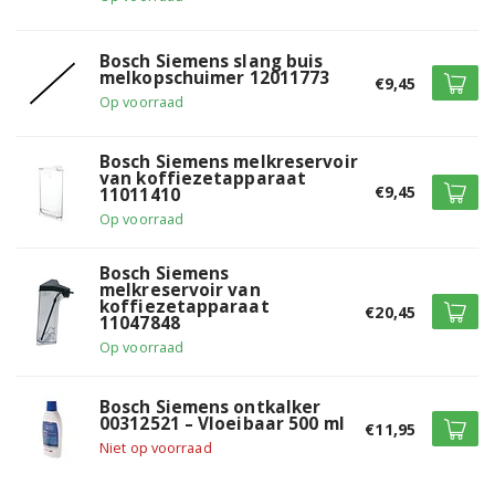
Siemens TI917F31DE/03
Bosch Siemens slang buis
Siemens TI917M89DE/02
melkopschuimer 12011773
€9,45
Op voorraad
Siemens TI917M89DE/03
Bosch Siemens melkreservoir
Siemens TI923309RW/10
van koffiezetapparaat
€9,45
11011410
Siemens TI923509DE/10
Op voorraad
Siemens TI924301RW/10
Bosch Siemens
melkreservoir van
Siemens TI924501DE/10
koffiezetapparaat
€20,45
11047848
Siemens TI955209RW/10
Op voorraad
Siemens TI9553X1RW/10
Bosch Siemens ontkalker
00312521 – Vloeibaar 500 ml
€11,95
Siemens TI9553X9RW/10
Niet op voorraad
Siemens TI9555X1DE/10