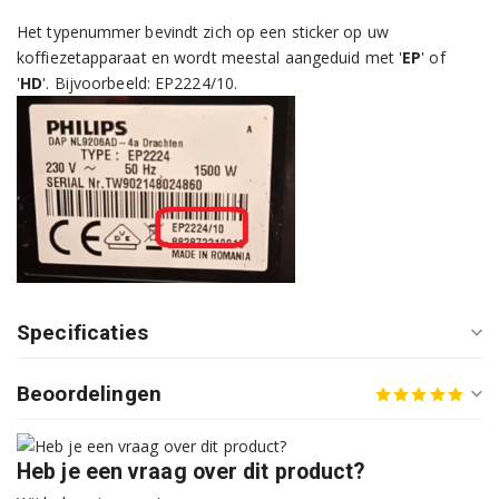
EP2230/10
Het typenummer bevindt zich op een sticker op uw
EP2231/40
koffiezetapparaat en wordt meestal aangeduid met '
EP
' of
'
HD
'. Bijvoorbeeld: EP2224/10.
EP2232/40
EP2235/40
EP2236/40R1
EP3221/40
EP3241/50
Specificaties
EP3241/50R1
EP3243/50
Beoordelingen
EP3243/50R1
Heb je een vraag over dit product?
EP3243/70R1