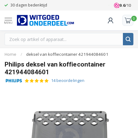
9.6
/10
30 dagen bedenktijd
Klanten beoo
0
MENU
Home
/
deksel van koffiecontainer 421944084601
Philips deksel van koffiecontainer
421944084601
14 beoordelingen