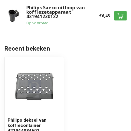
Philips Saeco uitloop van
koffiezetapparaat
€6,45
421941230122
Op voorraad
Recent bekeken
Philips deksel van
koffiecontainer
421944084601