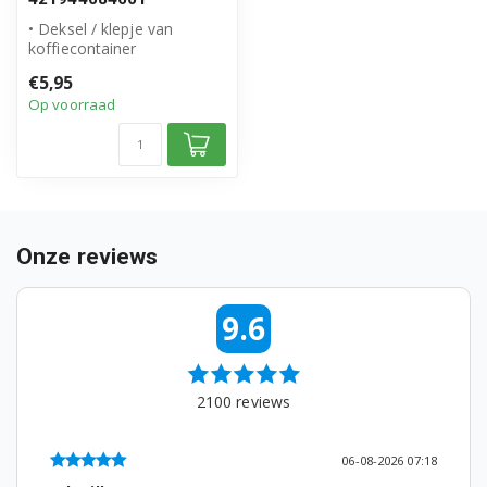
• Deksel / klepje van
koffiecontainer
421944084601
€5,95
• Origineel Philips Saeco p...
Op voorraad
Onze reviews
9.6
2100
reviews
06-08-2026 07:18