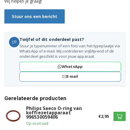
Wij helpen je graag!
EP3246/70
Stuur ons een bericht
EP4321/50
EP4341/50
Twijfel of dit onderdeel past?
EP4346/70
Stuur je typenummer of een foto van het typeplaatje via
WhatsApp of e-mail. Wij controleren vrijblijvend of dit
EP4349/70
onderdeel geschikt is voor jouw apparaat.
WhatsApp
EP5441/50
E-mail
EP5444/90
EP5447/90
Gerelateerde producten
Philips Saeco O-ring van
koffiezetapparaat
€2,95
996530059406
Op voorraad