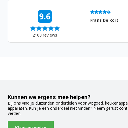
06-08-2026 09:10
9.6
lies
Frans De kort
t prima, snel verzonden...
...
2100
reviews
Kunnen we ergens mee helpen?
Bij ons vind je duizenden onderdelen voor witgoed, keukenappar
apparaten. Kun je een onderdeel niet vinden? Neem gerust con
verder.
Klantenservice