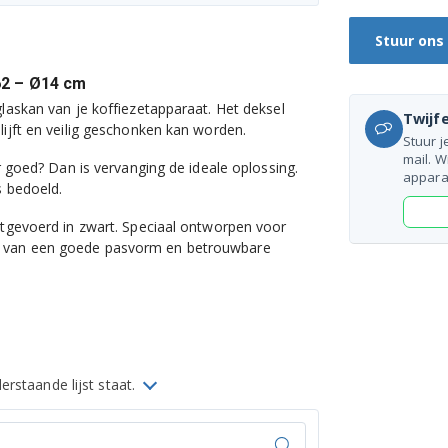
Stuur ons
62 – Ø14 cm
glaskan van je koffiezetapparaat. Het deksel
Twijfe
lijft en veilig geschonken kan worden.
Stuur j
mail. W
er goed? Dan is vervanging de ideale oplossing.
appara
s bedoeld.
itgevoerd in zwart. Speciaal ontworpen voor
t van een goede pasvorm en betrouwbare
rstaande lijst staat.