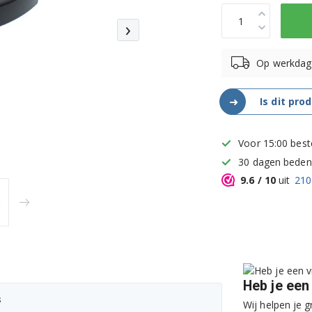
›
Op werkdag
➜
Is dit pro
Voor 15:00 best
30 dagen bedenk
9.6
/ 10
uit
210
Heb je een
s
Wij helpen je g