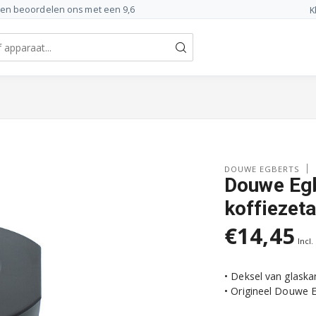
ten beoordelen ons met een 9,6
K
DOUWE EGBERTS
Douwe Egb
koffiezet
€14,45
Incl.
• Deksel van glask
• Origineel Douwe 