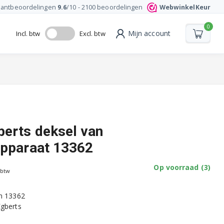
lantbeoordelingen
9.6
/10 -
2100
beoordelingen
WebwinkelKeur
0
Mijn account
Incl. btw
Excl. btw
erts deksel van
apparaat 13362
Op voorraad (3)
 btw
an 13362
Egberts