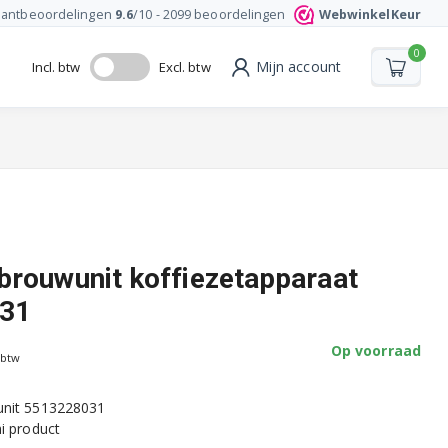
lantbeoordelingen
9.6
/10 -
2099
beoordelingen
WebwinkelKeur
0
Mijn account
Incl. btw
Excl. btw
brouwunit koffiezetapparaat
31
Op voorraad
 btw
unit 5513228031
i product