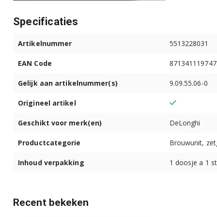
EN520.B 0132193077EX1
Specificaties
EN520.B 0132193078
Artikelnummer
5513228031
EN520.B 0132193078EX1
EAN Code
871341119747
EN520.B 0132193079
Gelijk aan artikelnummer(s)
9.09.55.06-0
EN520.B 0132193079EX1
Origineel artikel
Geschikt voor merk(en)
DeLonghi
EN520.B 0132193080
Productcategorie
Brouwunit, ze
EN520.B 0132193080EX1
Inhoud verpakking
1 doosje a 1 s
EN520.B 0132193081
EN520.B 0132193081EX1
Recent bekeken
EN520.B 0132193082