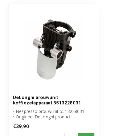
EN520.B 0132193082EX1
EN520.B 0132193083
EN520.B 0132193083EX1
EN520.B 0132193084
EN520.B 0132193085
EN520.B 0132193085EX1
EN520.B 0132193086
DeLonghi brouwunit
koffiezetapparaat 5513228031
EN520.B 0132193086EX1
• Nespresso brouwunit 5513228031
• Origineel DeLonghi product
EN520.B 0132193087
€39,90
EN520.B 0132193087EX1