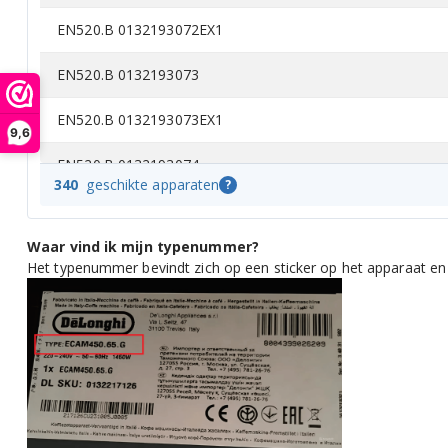
EN520.B 0132193072EX1
EN520.B 0132193073
EN520.B 0132193073EX1
9,6
EN520.B 0132193074
340
geschikte apparaten
?
EN520.B 0132193074EX1
Waar vind ik mijn typenummer?
EN520.B 0132193075
Het typenummer bevindt zich op een sticker op het apparaat en
EN520.B 0132193075EX1
EN520.B 0132193076
EN520.B 0132193076EX1
EN520.B 0132193077