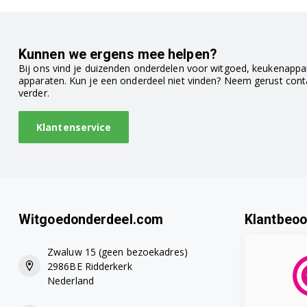
EN520.BL 0132193006EX1
Kunnen we ergens mee helpen?
EN520.BL 0132193009
Bij ons vind je duizenden onderdelen voor witgoed, keukenappar
apparaten. Kun je een onderdeel niet vinden? Neem gerust con
EN520.BL 0132193009EX1
verder.
EN520.BL 0132193011
Klantenservice
EN520.BL 0132193011EX1
EN520.BL 0132193014
EN520.BL 0132193014EX1
Witgoedonderdeel.com
Klantbeoo
EN520.BL 0132193017
Zwaluw 15 (geen bezoekadres)
2986BE Ridderkerk
EN520.BL 0132193017EX1
Nederland
EN520.BL 0132193020