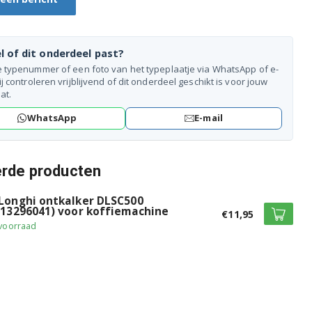
l of dit onderdeel past?
e typenummer of een foto van het typeplaatje via WhatsApp of e-
ij controleren vrijblijvend of dit onderdeel geschikt is voor jouw
at.
WhatsApp
E-mail
erde producten
Longhi ontkalker DLSC500
513296041) voor koffiemachine
€11,95
voorraad