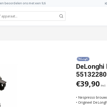
ten beoordelen ons met een 9,6
K
DeLonghi 
55132280
€39,90
Incl.
• Nespresso brouw
• Origineel DeLongh