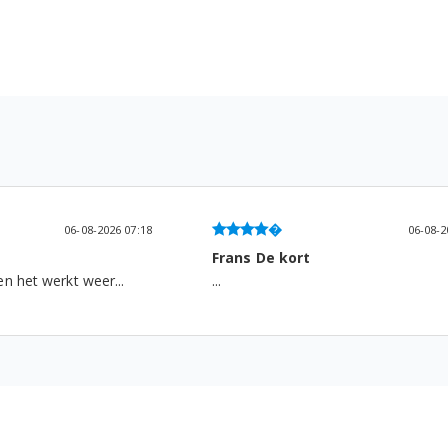
06-08-2026 07:18
06-08-2
Frans De kort
n het werkt weer...
...