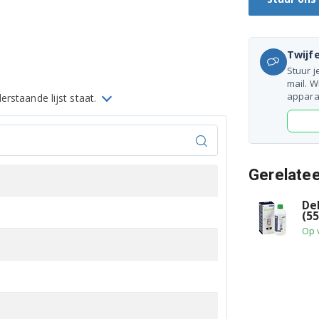
Twijfe
Stuur j
mail. W
appara
rstaande lijst staat.
Gerelate
De
(5
Op 