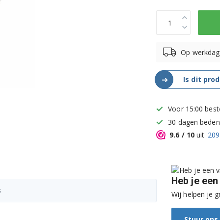
Op werkdag
➜
Is dit pro
Voor 15:00 best
30 dagen bedenk
9.6
/ 10
uit
209
Heb je een
s
Wij helpen je g
Stuur ons