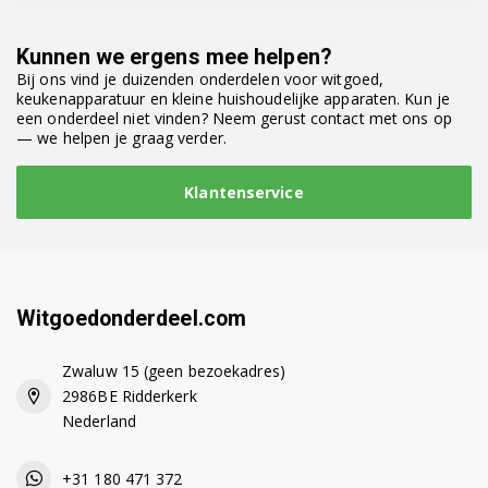
Bosch KIL20A50FF/01
Kunnen we ergens mee helpen?
Bosch KIL20A51/01
Bij ons vind je duizenden onderdelen voor witgoed,
keukenapparatuur en kleine huishoudelijke apparaten. Kun je
Bosch KIL20A51/02
een onderdeel niet vinden? Neem gerust contact met ons op
— we helpen je graag verder.
Bosch KIL20A60/01
Klantenservice
Bosch KIL20A61/01
Bosch KIL20A65/01
Bosch KIL20NFF0/01
Witgoedonderdeel.com
Bosch KIL20NSF0/01
Zwaluw 15 (geen bezoekadres)
Bosch KIL20NSF0/02
2986BE Ridderkerk
Nederland
Bosch KIL20V00/01
Bosch KIL20V00/02
+31 180 471 372