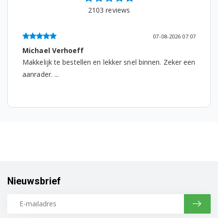
Bosch KIL18470/01
2103
reviews
Bosch KIL18470/02
07-08-2026 07:07
Bosch KIL18471/01
Michael Verhoeff
Makkelijk te bestellen en lekker snel binnen. Zeker een
Bosch KIL18471FF/01
aanrader. ...
Bosch KIL1874/31
Bosch KIL1874/32
Bosch KIL1874/33
Bosch KIL20A20/01
Bosch KIL20A20FF/01
Nieuwsbrief
Bosch KIL20A21/01
Bosch KIL20A50/01