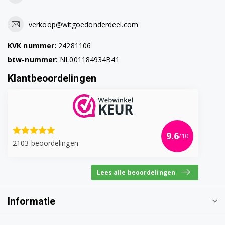
Bosch KIL20V01/01
verkoop@witgoedonderdeel.com
Bosch KIL20V21FF/01
KVK nummer:
24281106
Bosch KIL20V21FF/02
btw-nummer:
NL001184934B41
Klantbeoordelingen
Bosch KIL20V21FF/03
Bosch KIL20V21FF/04
Bosch KIL20V21FF/05
9.6
/10
2103 beoordelingen
Bosch KIL20V21FF/06
Bosch KIL20V21FF/07
Lees alle beoordelingen
Bosch KIL20V40/01
Informatie
Bosch KIL20V40/02