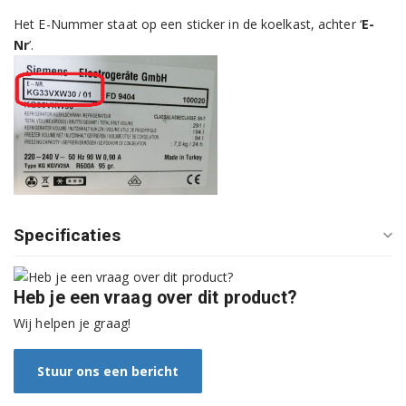
Bosch KFR20A41FF/01
Het E-Nummer staat op een sticker in de koelkast, achter ‘
E-
Bosch KFR20A50/01
Nr
’.
Bosch KFR20A50/02
Bosch KFR20A51/01
Bosch KFR20A51/02
Bosch KFR20A60/01
Bosch KFR20A60/02
Specificaties
Bosch KFR20A60L/01
Heb je een vraag over dit product?
Bosch KIF2040/31
Wij helpen je graag!
Bosch KIF2040/32
Stuur ons een bericht
Bosch KIF2040/33