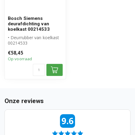
Bosch KIF20A50/04
Bosch Siemens
Bosch KIF20A51/01
deurafdichting van
koelkast 00214533
Bosch KIF20A51/02
• Deurrubber van koelkast
00214533
Bosch KIF20A51/03
• Origineel Bosch Siemens
€58,45
product
Op voorraad
• Inhoud ...
Bosch KIL1774/31
Bosch KIL1840/31
Bosch KIL1840/32
Bosch KIL1840/33
Onze reviews
Bosch KIL18440/01
9.6
Bosch KIL18440/02