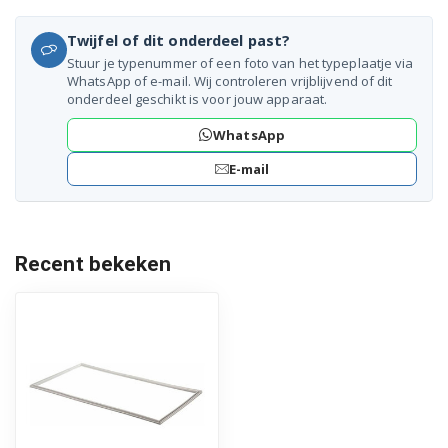
Bosch KIF2040/34
Twijfel of dit onderdeel past?
Bosch KIF20440/01
Stuur je typenummer of een foto van het typeplaatje via
WhatsApp of e-mail. Wij controleren vrijblijvend of dit
onderdeel geschikt is voor jouw apparaat.
Bosch KIF20441/01
WhatsApp
Bosch KIF20442/01
E-mail
Bosch KIF20442/02
Bosch KIF20442/03
Recent bekeken
Bosch KIF20451/01
Bosch KIF20451/02
Bosch KIF20A50/01
Bosch KIF20A50/02
Bosch KIF20A50/03