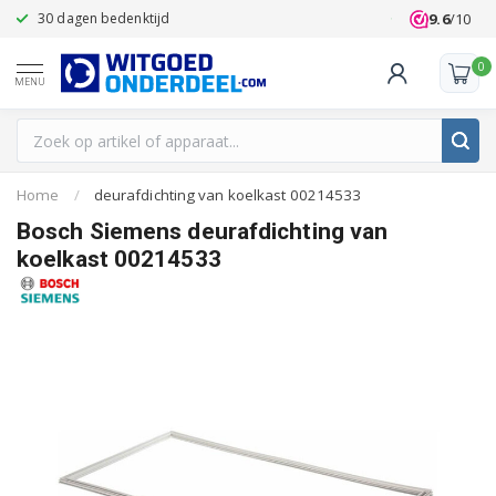
9.6
/10
30 dagen bedenktijd
Klanten beoo
0
MENU
Home
/
deurafdichting van koelkast 00214533
Bosch Siemens deurafdichting van
koelkast 00214533