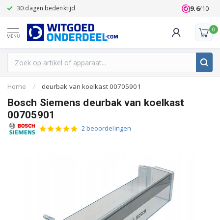
9.6
/10
30 dagen bedenktijd
Klanten beoo
0
MENU
Home
/
deurbak van koelkast 00705901
Bosch Siemens deurbak van koelkast
00705901
2 beoordelingen