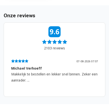
Bosch KGV39VW30X/02
Onze reviews
Bosch KGV39VW30X/03
KGN39VI36/07
9.6
2103
reviews
07-08-2026 07:07
Michael Verhoeff
Makkelijk te bestellen en lekker snel binnen. Zeker een
aanrader. ...