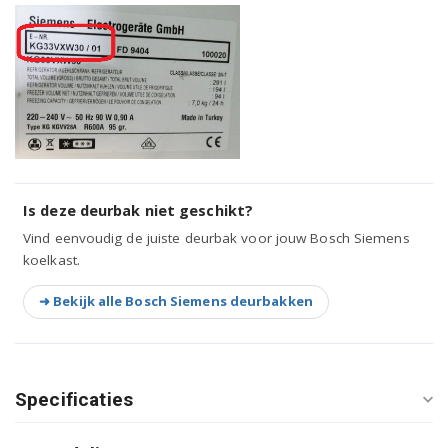
Bosch KGV36EL30/09
Bosch KGV36EL30/10
Bosch KGV36ELEP/02
Bosch KGV36EW31/03
Bosch KGV36EW31/04
Is deze deurbak niet geschikt?
Vind eenvoudig de juiste deurbak voor jouw Bosch Siemens
Bosch KGV36EW31/05
koelkast.
Bosch KGV36EW32/01
➜ Bekijk alle Bosch Siemens deurbakken
Bosch KGV36EW32/02
Bosch KGV36EW32/04
Specificaties
Bosch KGV36EW32/05