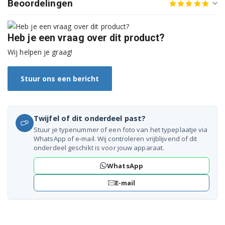
Beoordelingen
Bosch KGV36EW32/06
Bosch KGV36EW32/08
Heb je een vraag over dit product?
Bosch KGV36VI30X/01
Wij helpen je graag!
Bosch KGV36VI30X/02
Stuur ons een bericht
Bosch KGV36VI30X/03
Bosch KGV36VI30X/05
Twijfel of dit onderdeel past?
Bosch KGV36VI30X/06
Stuur je typenummer of een foto van het typeplaatje via
WhatsApp of e-mail. Wij controleren vrijblijvend of dit
onderdeel geschikt is voor jouw apparaat.
Bosch KGV36VI30X/07
WhatsApp
Bosch KGV36VW30X/01
E-mail
Bosch KGV36VW30X/02
Bosch KGV36VW30X/03