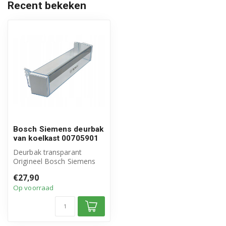
Recent bekeken
Bosch KGV36VW30X/04
Bosch KGV36VW30X/06
Bosch KGV36VW30X/07
Bosch KGV39EI31/03
Bosch KGV39EI31/06
Bosch KGV39EW31/03
Bosch Siemens deurbak
Bosch KGV39EW31/04
van koelkast 00705901
Deurbak transparant
Bosch KGV39VI30X/01
Origineel Bosch Siemens
product
€27,90
Bosch KGV39VI30X/02
Artikelnummer: 00705901
Op voorraad
Bosch KGV39VI30X/06
Bosch KGV39VW30X/01