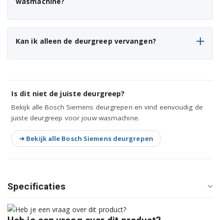
wasmachine?
WAE16164ME/01
WAE16164ME/03
Kan ik alleen de deurgreep vervangen?
WAE16164ME/04
WAE16164ME/05
WAE16164ZA/01
Is dit niet de juiste deurgreep?
Bekijk alle Bosch Siemens deurgrepen en vind eenvoudig de
WAE16164ZA/10
juiste deurgreep voor jouw wasmachine.
WAE16164ZA/11
➜ Bekijk alle Bosch Siemens deurgrepen
WAE16165IL/25
WAE16165IL/39
Specificaties
WAE16165IL/61
WAE16165IL/70