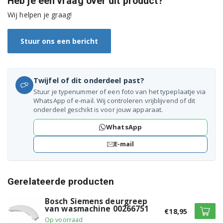
Heb je een vraag over dit product?
WAE16165IL/71
Wij helpen je graag!
WAE16165IL/73
Stuur ons een bericht
WAE16166IL/79
WAE16166ZA/04
Twijfel of dit onderdeel past?
Stuur je typenummer of een foto van het typeplaatje via
WAE16177IT/09
WhatsApp of e-mail. Wij controleren vrijblijvend of dit
onderdeel geschikt is voor jouw apparaat.
WAE16177IT/10
WhatsApp
WAE16177IT/11
E-mail
WAE16200GR/12
Gerelateerde producten
WAE16200GR/26
Bosch Siemens deurgreep
WAE16201GR/15
van wasmachine 00266751
€18,95
Op voorraad
WAE16210TR/12