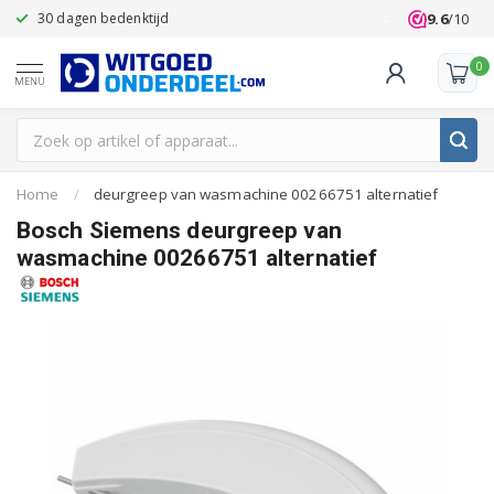
9.6
/10
30 dagen bedenktijd
Klanten beoo
0
MENU
Home
/
deurgreep van wasmachine 00266751 alternatief
Bosch Siemens deurgreep van
wasmachine 00266751 alternatief