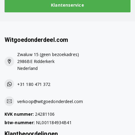
Klantenservice
WAE16263TR/03
WAE16263TR/08
WAE16263TR/09
Witgoedonderdeel.com
WAE16420IT/01
Zwaluw 15 (geen bezoekadres)
2986BE Ridderkerk
WAE16421IT/01
Nederland
WAE16421IT/04
+31 180 471 372
WAE16421IT/06
WAE16421IT/08
verkoop@witgoedonderdeel.com
WAE16421IT/10
KVK nummer:
24281106
btw-nummer:
NL001184934B41
WAE16422IT/01
Klantbeoordelingen