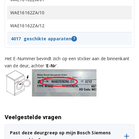
WAE16162ZA/10
WAE16162ZA/12
WAE16162ZA/13
4017
geschikte apparaten
?
WAE16163OE/01
Het E-Nummer bevindt zich op een sticker aan de binnenkant
WAE16163OE/16
van de deur, achter '
E-Nr
'.
WAE16163OE/23
WAE16163OE/25
WAE16163ZA/01
Veelgestelde vragen
WAE16163ZA/10
WAE16163ZA/11
Past deze deurgreep op mijn Bosch Siemens