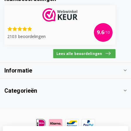
WAE16422IT/10
WAE16422IT/15
WAE16423IT/01
9.6
/10
2103 beoordelingen
WAE16423IT/02
WAE16427IT/01
Lees alle beoordelingen
WAE16427IT/08
Informatie
WAE16428IT/01
WAE16440OE/01
Categorieën
WAE16441OE/01
WAE16441OE/04
WAE16441OE/06