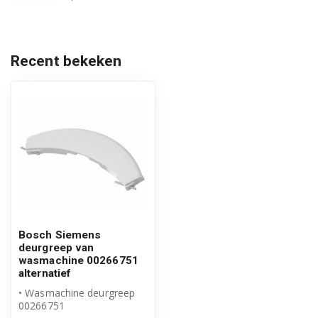
WAE16210TR/26
WAE16211TR/02
Recent bekeken
WAE16211TR/03
WAE16212TR/03
WAE16212TR/08
WAE16212TR/09
WAE16260BC/12
Bosch Siemens
WAE16260BC/26
deurgreep van
wasmachine 00266751
WAE16260IL/01
alternatief
• Wasmachine deurgreep
WAE16260IL/11
00266751