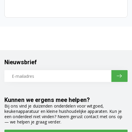
WAE16261TR/26
WAE16262BC/03
WAE16262BC/08
WAE16262BC/09
WAE16262GR/01
Nieuwsbrief
WAE16262GR/03
WAE16262GR/16
WAE16262IL/06
Kunnen we ergens mee helpen?
Bij ons vind je duizenden onderdelen voor witgoed,
WAE16262IL/08
keukenapparatuur en kleine huishoudelijke apparaten. Kun je
een onderdeel niet vinden? Neem gerust contact met ons op
WAE16262TR/02
— we helpen je graag verder.
WAE16262TR/03