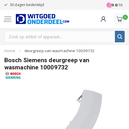
9.6
/10
30 dagen bedenktijd
Klanten beoo
0
MENU
Home
/
deurgreep van wasmachine 10009732
Bosch Siemens deurgreep van
wasmachine 10009732