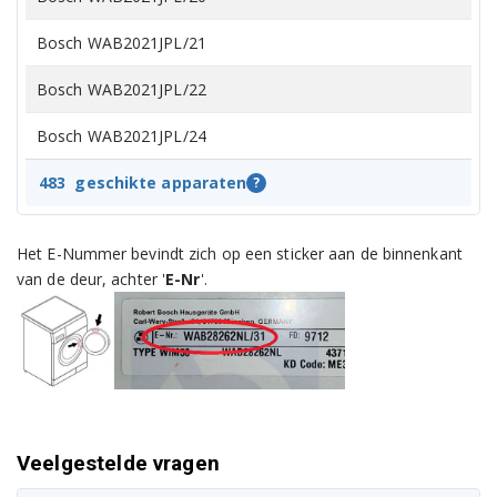
Bosch WAB2021JPL/21
Bosch WAB2021JPL/22
Bosch WAB2021JPL/24
Bosch WAB2021JPL/31
483
geschikte apparaten
?
Bosch WAB20261II/15
Het E-Nummer bevindt zich op een sticker aan de binnenkant
Bosch WAB20261II/17
van de deur, achter '
E-Nr
'.
Bosch WAB20261II/22
Bosch WAB20261II/23
Bosch WAB20261II/24
Veelgestelde vragen
Bosch WAB20262BY/15