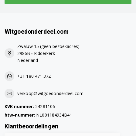
Bosch WAB28270/18
Bosch WAB28270/20
Witgoedonderdeel.com
Bosch WAB28270/21
Zwaluw 15 (geen bezoekadres)
Bosch WAB28270/24
2986BE Ridderkerk
Nederland
Bosch WAB28270/31
Bosch WAB282ECO/17
+31 180 471 372
Bosch WAB20066EE/29
verkoop@witgoedonderdeel.com
Bosch WAB16060IL/23
KVK nummer:
24281106
Bosch WAB16060IL/28
btw-nummer:
NL001184934B41
Klantbeoordelingen
Bosch WAB16060IN/23