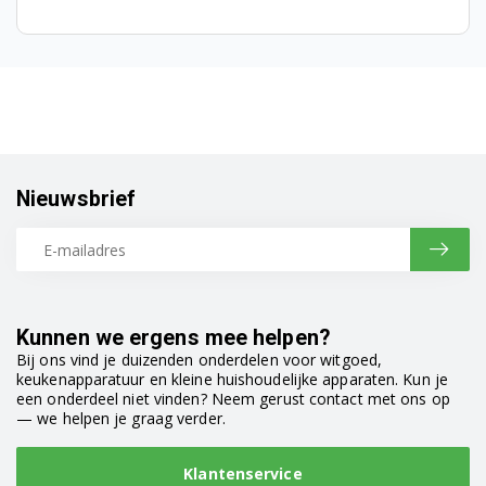
Bosch WAB24166SN/05
Bosch WAB24166SN/07
Bosch WAB24166SN/08
Bosch WAB24166SN/09
Nieuwsbrief
Bosch WAB24166SN/10
Bosch WAB28221/17
Bosch WAB28222/01
Kunnen we ergens mee helpen?
Bosch WAB28222/21
Bij ons vind je duizenden onderdelen voor witgoed,
keukenapparatuur en kleine huishoudelijke apparaten. Kun je
Bosch WAB28222/22
een onderdeel niet vinden? Neem gerust contact met ons op
— we helpen je graag verder.
Bosch WAB28222/24
Klantenservice
Bosch WAB28222/31