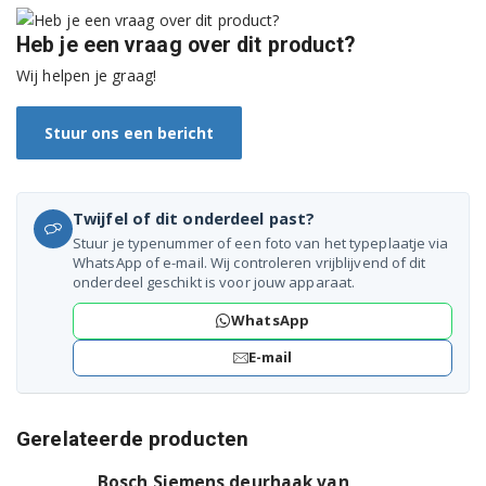
Bosch WAB20262TR/22
Heb je een vraag over dit product?
Bosch WAB20264PL/15
Wij helpen je graag!
Bosch WAB20264PL/17
Stuur ons een bericht
Bosch WAB20264PL/20
Bosch WAB20264PL/21
Twijfel of dit onderdeel past?
Stuur je typenummer of een foto van het typeplaatje via
Bosch WAB20264PL/22
WhatsApp of e-mail. Wij controleren vrijblijvend of dit
onderdeel geschikt is voor jouw apparaat.
Bosch WAB20264PL/24
WhatsApp
Bosch WAB20266EE/15
E-mail
Bosch WAB20266EE/17
Gerelateerde producten
Bosch WAB20266EE/20
Bosch Siemens deurhaak van
Bosch WAB20266EE/21