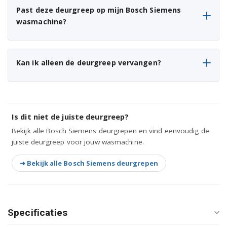
Bosch WAB20262BY/17
Past deze deurgreep op mijn Bosch Siemens
wasmachine?
Bosch WAB20262BY/22
Bosch WAB20262BY/24
Kan ik alleen de deurgreep vervangen?
Bosch WAB20262BY/25
Bosch WAB20262ME/15
Bosch WAB20262ME/20
Is dit niet de juiste deurgreep?
Bekijk alle Bosch Siemens deurgrepen en vind eenvoudig de
Bosch WAB20262ME/21
juiste deurgreep voor jouw wasmachine.
Bosch WAB20262ME/22
➜ Bekijk alle Bosch Siemens deurgrepen
Bosch WAB20262ME/24
Bosch WAB20262TR/15
Specificaties
Bosch WAB20262TR/17