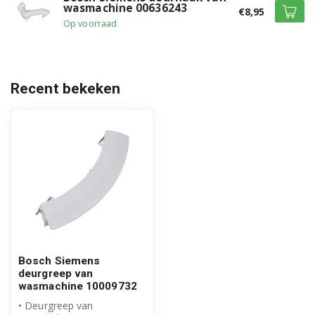
wasmachine 00636243
€8,95
Op voorraad
Bosch WAB20266EE/22
Bosch WAB20266EE/24
Bosch WAB2026PPL/15
Recent bekeken
Bosch WAB2026PPL/17
Bosch WAB2026PPL/20
Bosch WAB2026PPL/21
Bosch WAB2026PPL/22
Bosch WAB2026PPL/24
Bosch Siemens
Bosch WAB2026QPL/15
deurgreep van
wasmachine 10009732
Bosch WAB2026QPL/17
• Deurgreep van