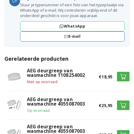
Stuur je typenummer of een foto van het typeplaatje via
LAV54400 91400350700
WhatsApp of e-mail. Wij controleren vrijblijvend of dit
onderdeel geschikt is voor jouw apparaat.
LAVMARATHON 91400351600
WhatsApp
LAVMARATHON 91400351601
E-mail
LAV63805 91400357300
LAV63805 91400357301
Gerelateerde producten
LAV64800 91401603400
AEG deurgreep van
wasmachine 1108254002
€18,95
LAV62800 91401603500
Niet op voorraad
LAV54600 91401603600
AEG deurgreep van
wasmachine 4055087003
€25,95
LAV52600 91401603700
Op voorraad
LAV6440 91401606400
AEG deurgreep van
LAV65600 91401607000
wasmachine 4055087003