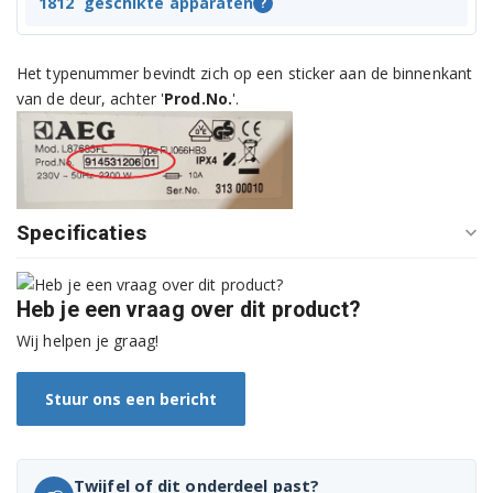
LAV54608 91400328300
1812
geschikte apparaten
?
LAV52600 91400331300
Het typenummer bevindt zich op een sticker aan de binnenkant
LAV5420 91400332100
van de deur, achter '
Prod.No.
'.
LAV66800 91400334001
LAV64806 91400334501
Specificaties
LAV62806 91400334601
LAV54600 91400337800
Heb je een vraag over dit product?
LAV52600 91400337900
Wij helpen je graag!
LAV62809 91400349200
Stuur ons een bericht
LAV62809 91400349201
LAV62809 91400349202
Twijfel of dit onderdeel past?