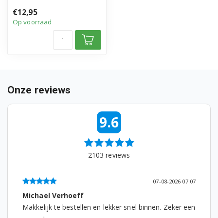
L52600 91452400200
• Geschikt voor AEG
€12,95
• Hoogwaardig alternati...
L52600 91452400201
Op voorraad
L52600 91452400202
L54600 91452400300
L54600 91452400301
Onze reviews
L54600 91452400302
9.6
L54811 91452402100
L54811 91452402101
2103
reviews
L54106 91452404600
07-08-2026 07:07
L64811 91452411700
Michael Verhoeff
L66811 91452411800
Makkelijk te bestellen en lekker snel binnen. Zeker een