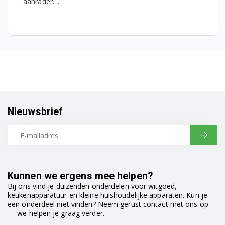
aanrader. ...
LMARATHON 91452411900
L62800 91452412800
L62800 91452412801
L66800 91452413000
L62806 91452413100
Nieuwsbrief
L62806 91452413101
L63600 91452413400
L63803 91452413500
Kunnen we ergens mee helpen?
L63803 91452413501
Bij ons vind je duizenden onderdelen voor witgoed,
keukenapparatuur en kleine huishoudelijke apparaten. Kun je
L63805 91452413600
een onderdeel niet vinden? Neem gerust contact met ons op
— we helpen je graag verder.
L62809 91452413900