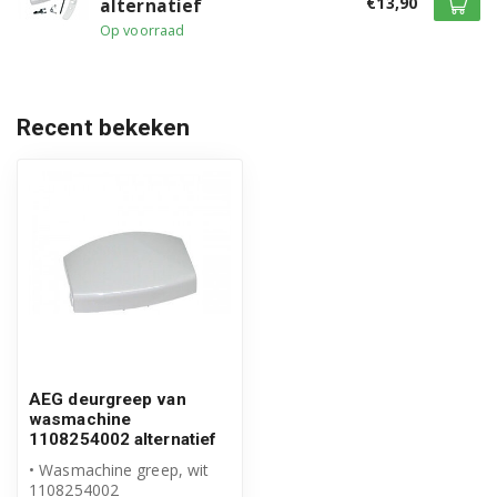
€13,90
alternatief
Op voorraad
LAV63600 91401608500
LAV66800 91401608800
Recent bekeken
LAV66800 91401608801
LAV64806 91401609200
LAV62806 91401609300
LAV62809 91401623100
LAVMARATHON 91401625500
LAV63805 91401631000
AEG deurgreep van
LAV64810 91401633600
wasmachine
1108254002 alternatief
LAV6480 91401640700
• Wasmachine greep, wit
1108254002