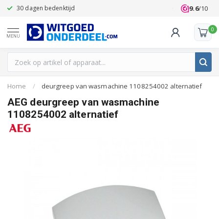
9.6
/10
30 dagen bedenktijd
Klanten beoo
0
MENU
Home
/
deurgreep van wasmachine 1108254002 alternatief
AEG deurgreep van wasmachine
1108254002 alternatief