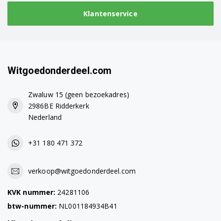
Klantenservice
L65800 91452415300
L54840 91452440300
L54840 91452441100
Witgoedonderdeel.com
L52840 91452441200
Zwaluw 15 (geen bezoekadres)
L55845 91452441400
2986BE Ridderkerk
Nederland
L64840 91452450200
L66840 91452450300
+31 180 471 372
L64843 91452450700
verkoop@witgoedonderdeel.com
L64845 91452450900
KVK nummer:
24281106
L66840 91452452900
btw-nummer:
NL001184934B41