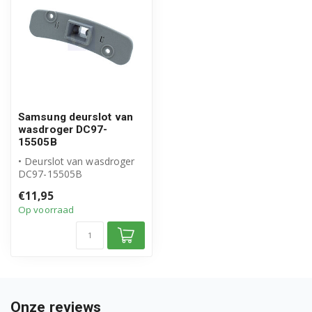
DV71M5220QW/EN
DV7FM5020KW/EG
DV80F5E4HGW/EE
DV80F5E4HGW/EN
Samsung deurslot van
wasdroger DC97-
15505B
DV80F5E4HGW/WS
• Deurslot van wasdroger
DV80F5E5HGW/AH
DC97-15505B
• Origineel Samsung
€11,95
product
DV80F5E5HGW/EC
Op voorraad
DV80F5E5HGW/EE
DV80F5E5HGW/EF
DV80F5E5HGW/EG
Onze reviews