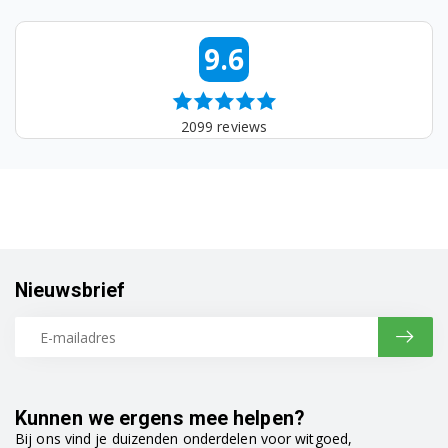
DV80F5E5HGW/EN
9.6
DV80F5E5HGW/EO
DV80F5E5HGW/ET
2099
reviews
DV80F5E5HGW/EU
DV80F5E5HGW/SA
DV80F5E5HGW/WS
DV80F5EBHGW/EE
Nieuwsbrief
DV80F5EBHGW/EG
DV80F5EBHGW/EN
DV80F5EBHGW/WS
Kunnen we ergens mee helpen?
DV80F5EMHGW/EE
Bij ons vind je duizenden onderdelen voor witgoed,