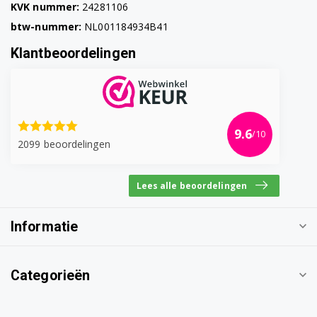
KVK nummer:
24281106
DV80H4100CW/KJ
btw-nummer:
NL001184934B41
Klantbeoordelingen
DV80H4100CW/SA
DV80H4200CW/EF
DV80H4200CW/FQ
9.6
/10
2099 beoordelingen
DV80H4200CW/SP
DV80H4200CW/ST
Lees alle beoordelingen
DV80H4200CW/TC
Informatie
DV80H4300CW/YL
DV80H8100HW/EE
Categorieën
DV80H8100HW/EG