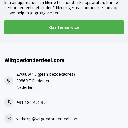
keukenapparatuur en kleine huishoudelijke apparaten. Kun je
DV80F5EMHGW/EN
een onderdeel niet vinden? Neem gerust contact met ons op
— we helpen je graag verder.
DV80H4000CS/FA
Klantenservice
DV80H4000CS/FH
DV80H4000CS/GU
DV80H4000CS/NQ
Witgoedonderdeel.com
DV80H4000CS/SG
Zwaluw 15 (geen bezoekadres)
DV80H4100CW/AH
2986BE Ridderkerk
Nederland
DV80H4100CW/EE
+31 180 471 372
DV80H4100CW/EF
DV80H4100CW/EN
verkoop@witgoedonderdeel.com
DV80H4100CW/FH