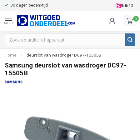
9.6
/10
30 dagen bedenktijd
Klanten beoo
0
MENU
Home
/
deurslot van wasdroger DC97-15505B
Samsung deurslot van wasdroger DC97-
15505B