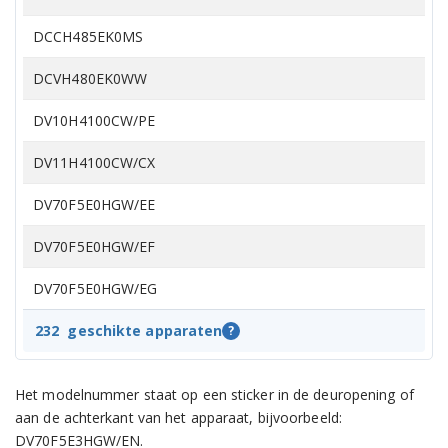
DCCH485EK0MS
DCVH480EK0WW
DV10H4100CW/PE
DV11H4100CW/CX
DV70F5E0HGW/EE
DV70F5E0HGW/EF
DV70F5E0HGW/EG
DV70F5E0HGW/EN
232
geschikte apparaten
?
DV70F5E0HGW/EU
Het modelnummer staat op een sticker in de deuropening of
DV70F5E0HGW/WS
aan de achterkant van het apparaat, bijvoorbeeld:
DV70F5E3HGW/EN.