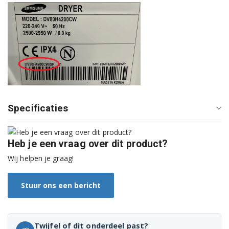
DV70F5E2HGW/EN
DV70F5E2HGW/ET
DV70H4300CW/EE
DV70H4300CW/EF
DV70H4300CW/EN
Specificaties
DV70H4400CW/EE
DV70H4400CW/EF
Heb je een vraag over dit product?
DV70H4400CW/KJ
Wij helpen je graag!
DV70H4400CW/SA
Stuur ons een bericht
DV70H4400CW/YL
DV70M5020IW/LE
Twijfel of dit onderdeel past?