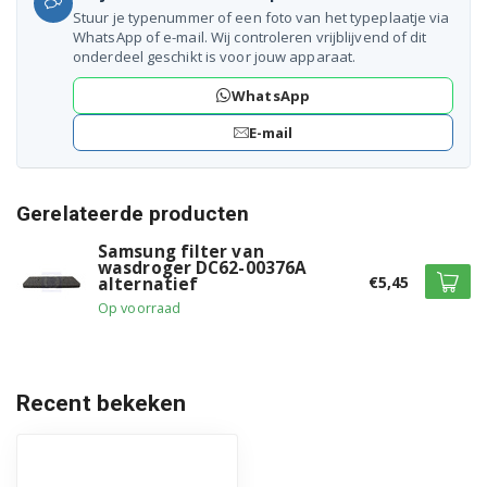
Stuur je typenummer of een foto van het typeplaatje via
DV70M5020KW/EE
WhatsApp of e-mail. Wij controleren vrijblijvend of dit
onderdeel geschikt is voor jouw apparaat.
DV70M5020KW/EF
WhatsApp
DV70M5020KW/EG
E-mail
DV70M5020KW/EN
DV70M5020KW/WS
Gerelateerde producten
Samsung filter van
DV70M5020QW/EN
wasdroger DC62-00376A
€5,45
alternatief
DV70M5020QW/LE
Op voorraad
DV71F5E0HGW/EN
DV71M5020KW/EG
Recent bekeken
DV71M5023KW/EN
DV71M5220IW/EN