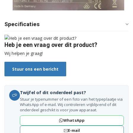
GVW990P02
GVW994P01
Specificaties
GVW994P02
Heb je een vraag over dit product?
S1453W0EU
Wij helpen je graag!
S1453W1EU
Stuur ons een bericht
S1459W0EU
S24M45N0DE
Twijfel of dit onderdeel past?
S24M45N2EU
Stuur je typenummer of een foto van het typeplaatje via
WhatsApp of e-mail. Wij controleren vrijblijvend of dit
S24M45N3EU
onderdeel geschikt is voor jouw apparaat.
WhatsApp
S24M45N6EU
E-mail