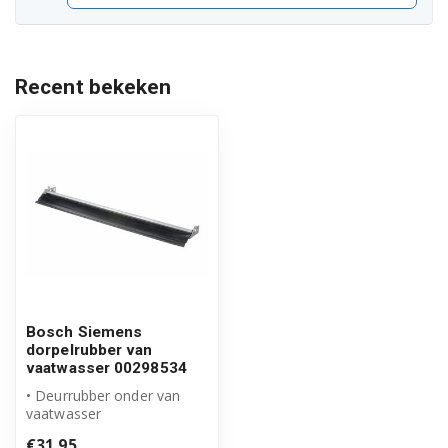
S24M57N3EU
S24T67N0EU
Recent bekeken
S3443B0
S3443B1
S3443G0
S3443N0
S3443N1
S3443W0
Bosch Siemens
S3443W1
dorpelrubber van
vaatwasser 00298534
S3443W2
• Deurrubber onder van
vaatwasser
S3446B1
• Origineel Bosch Siemens
€31,95