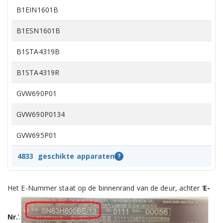
B1EIN1601B
B1ESN1601B
B1STA4319B
B1STA4319R
GVW690P01
GVW690P0134
GVW695P01
GVW695P0140
4833
geschikte apparaten
?
GVW695P0186
Het E-Nummer staat op de binnenrand van de deur, achter ‘
E-
GVW695P02
Nr.
’.
GVW990ON