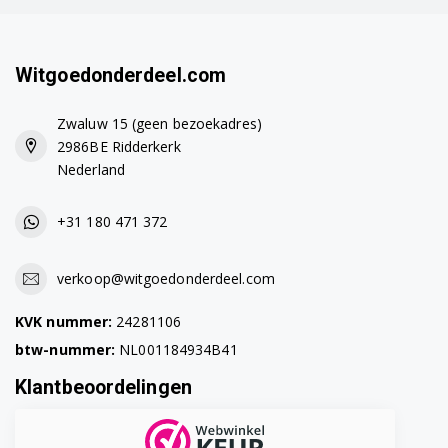
S4409N1GB
S4430B0
Witgoedonderdeel.com
S4430B0GB
Zwaluw 15 (geen bezoekadres)
S4430B1
2986BE Ridderkerk
Nederland
S4430B1GB
S4430B2
+31 180 471 372
S4430B2GB
verkoop@witgoedonderdeel.com
S4430G0
KVK nummer:
24281106
S4430N0
btw-nummer:
NL001184934B41
S4430N0GB
Klantbeoordelingen
S4430N1