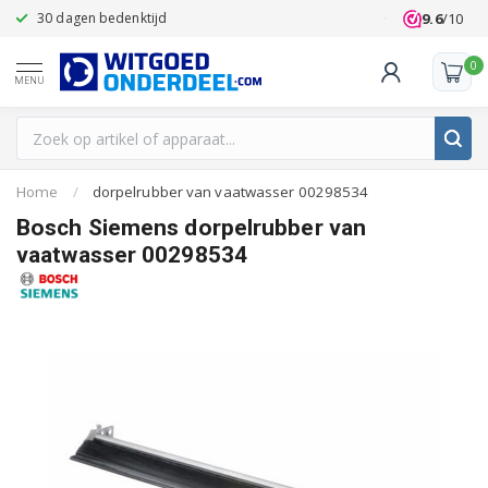
9.6
/10
30 dagen bedenktijd
Klanten beoo
0
MENU
Home
/
dorpelrubber van vaatwasser 00298534
Bosch Siemens dorpelrubber van
vaatwasser 00298534