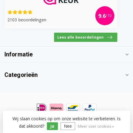
S4430N2
9.6
/10
S4430N2GB
2103 beoordelingen
S4430S0
Lees alle beoordelingen
S4430S0GB
Informatie
S4430S1
S4430S2
Categorieën
S4430S2GB
S4430W0
S4430W0GB
S4430W1
Wij slaan cookies op om onze website te verbeteren. Is
© Copyright 2026 Witgoedonderdeel.com
- Powered by
Lightspeed
-
Lightspeed design
by
Dyvelopment
dat akkoord?
Ja
Nee
Meer over cookies »
S4430W1GB