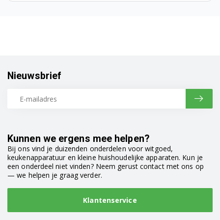
S34M46N2
S34M55B0EU
S34M55B1EU
Nieuwsbrief
S34M55B2EU
S34M55N0EU
S34M55N1EU
Kunnen we ergens mee helpen?
S34M55N2EU
Bij ons vind je duizenden onderdelen voor witgoed,
keukenapparatuur en kleine huishoudelijke apparaten. Kun je
S34M55W0EU
een onderdeel niet vinden? Neem gerust contact met ons op
— we helpen je graag verder.
S34M55W1EU
Klantenservice
S34M55W2EU