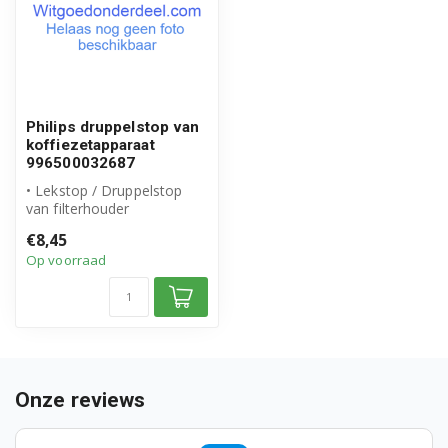
Philips druppelstop van
koffiezetapparaat
996500032687
• Lekstop / Druppelstop
van filterhouder
• Origineel Philips product
€8,45
• Artikel...
Op voorraad
Onze reviews