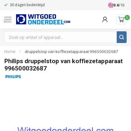
9.6
/10
30 dagen bedenktijd
Klanten beoo
0
MENU
Home
/
druppelstop van koffiezetapparaat 996500032687
Philips druppelstop van koffiezetapparaat
996500032687