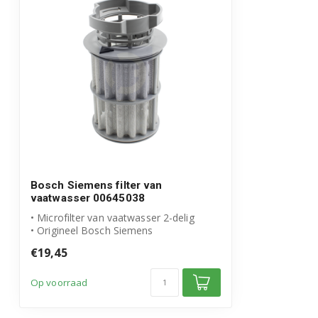
SBI58M15EU
SBI58M35EU
SBI58M65EU
SBI63M02CH
SBI63M05CH
Bosch Siemens filter van
SBI63M05EU
vaatwasser 00645038
• Microfilter van vaatwasser 2-delig
SBI63M06CH
• Origineel Bosch Siemens
€19,45
SBI63N02CH
Op voorraad
SBI63N05EU