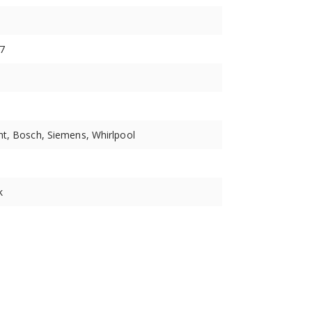
7
t, Bosch, Siemens, Whirlpool
k