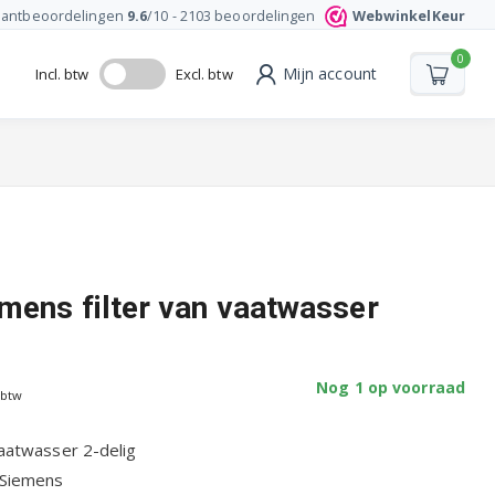
lantbeoordelingen
9.6
/10 -
2103
beoordelingen
WebwinkelKeur
0
Mijn account
Incl. btw
Excl. btw
mens filter van vaatwasser
Nog 1 op voorraad
 btw
vaatwasser 2-delig
 Siemens