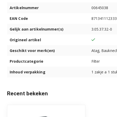
Artikelnummer
00645038
SBI30D05CH
EAN Code
871341112333
SBI40D05CH
Gelijk aan artikelnummer(s)
3.05.37.32-0
SBI40M15EU
Origineel artikel
SBI40M35EU
Geschikt voor merk(en)
Atag, Bauknech
SBI43M15EU
Productcategorie
Filter
SBI43M35EU
Inhoud verpakking
1 zakje a 1 stu
SBI47M15EU
Recent bekeken
SBI47M35EU
SBI53M05EU
SBI53M35EU