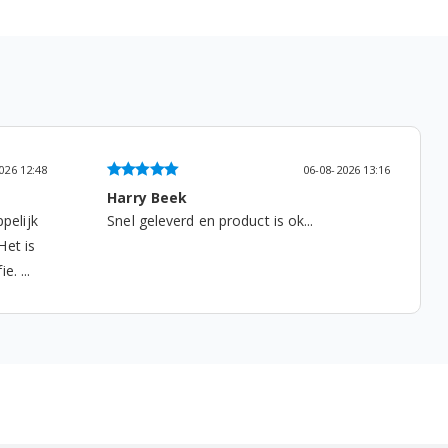
026 13:16
06-08-2026 07:18
Ad Willems
Tevreden, het past en het werkt weer...