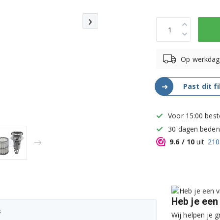
›
Op werkdag
➜
Past dit f
Voor 15:00 best
30 dagen bedenk
9.6
/ 10
uit
210
Heb je een
s
Wij helpen je g