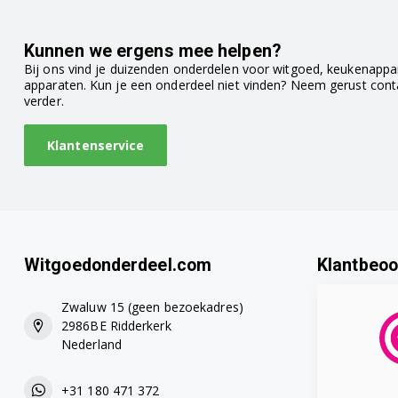
SBI65N95EU
SBI65T25EU
Kunnen we ergens mee helpen?
Bij ons vind je duizenden onderdelen voor witgoed, keukenappar
SBI65T45EU
apparaten. Kun je een onderdeel niet vinden? Neem gerust con
verder.
SBI68M05EU
Klantenservice
SBI68N05EU
SBI69M15AU
SBI69M15EU
Witgoedonderdeel.com
Klantbeoo
SBI69M55EU
Zwaluw 15 (geen bezoekadres)
SBI69M65EU
2986BE Ridderkerk
Nederland
SBI69N05EU
+31 180 471 372