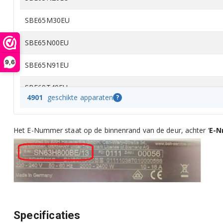
SBE65M30EU
SBE65N00EU
9,6
SBE65N91EU
SBE69T40EU
4901
geschikte apparaten
?
SBE69U00EU
Het E-Nummer staat op de binnenrand van de deur, achter ‘
E-N
SBE69U11EU
SBE86M20EU
SBE87TX00G
SBE88TD01E
Specificaties
SBE88TD02E