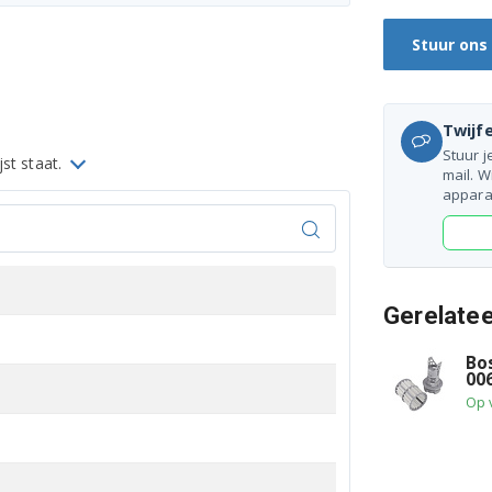
Stuur ons
Twijfe
Stuur j
jst staat.
mail. W
appara
Gerelate
Bo
00
Op 