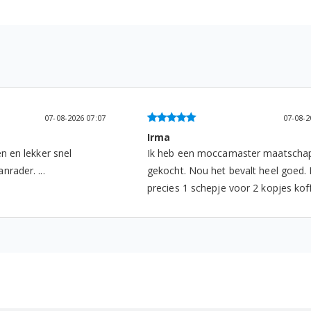
07-08-2026 12:48
06-08-2
Harry Beek
ster maatschappelijk
Snel geleverd en product is ok...
valt heel goed. Het is
r 2 kopjes koffie. ...