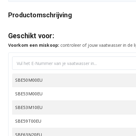
Productomschrijving
Geschikt voor:
Voorkom een miskoop:
controleer of jouw vaatwasser in de li
SBE50M00EU
SBE53M00EU
SBE53M10EU
SBE59T00EU
SBE63N20EU