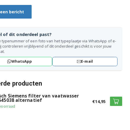
 een bericht
l of dit onderdeel past?
e typenummer of een foto van het typeplaatje via WhatsApp of e-
ij controleren vrijblijvend of dit onderdeel geschikt is voor jouw
at.
WhatsApp
E-mail
erde producten
sch Siemens filter van vaatwasser
645038 alternatief
€14,95
voorraad