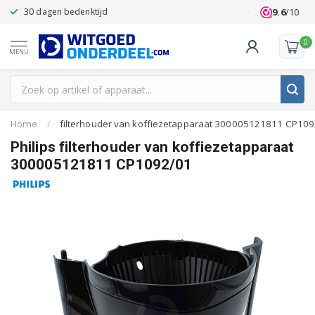
9.6
/10
30 dagen bedenktijd
Klanten beoo
0
MENU
Home
/
filterhouder van koffiezetapparaat 300005121811 CP10
Philips filterhouder van koffiezetapparaat
300005121811 CP1092/01