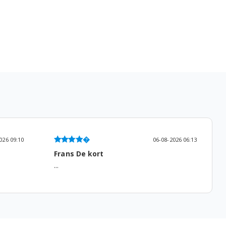
 09:10
06-08-2026 06:13
Frans De kort
G
...
...