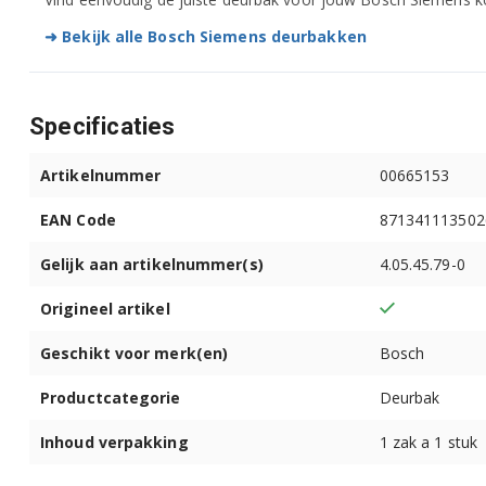
KDN30X01GB/96
➜ Bekijk alle Bosch Siemens deurbakken
KDN30X03/01
Specificaties
KDN30X03/02
Artikelnummer
00665153
KDN30X03/03
EAN Code
871341113502
KDN30X03GB/01
Gelijk aan artikelnummer(s)
4.05.45.79-0
KDN30X03GB/02
Origineel artikel
KDN30X04/01
Geschikt voor merk(en)
Bosch
KDN30X04/03
Productcategorie
Deurbak
KDN30X05/01
Inhoud verpakking
1 zak a 1 stuk
KDN30X05/02