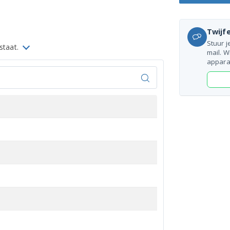
Twijfe
Stuur j
 staat.
mail. W
appara