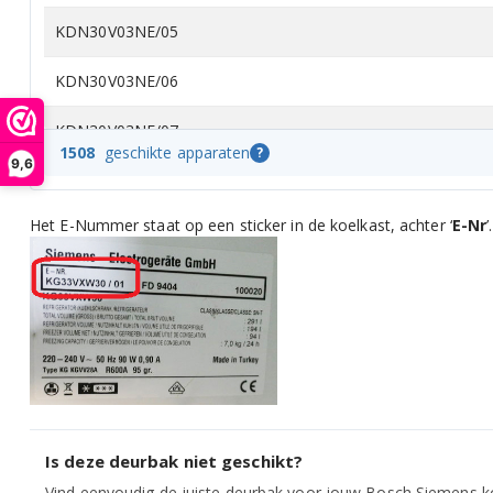
KDN30V03NE/05
KDN30V03NE/06
KDN30V03NE/07
1508
geschikte apparaten
?
9,6
KDN30X00GB/10
Het E-Nummer staat op een sticker in de koelkast, achter ‘
E-Nr
’.
KDN30X00GB/11
KDN30X00GB/96
KDN30X01GB/01
KDN30X01GB/09
KDN30X01GB/10
Is deze deurbak niet geschikt?
KDN30X01GB/11
Vind eenvoudig de juiste deurbak voor jouw Bosch Siemens ko