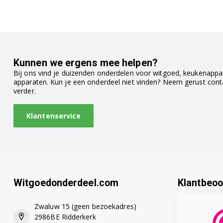
KDN30X63/03
KDN30X73/01
Kunnen we ergens mee helpen?
KDN30X73/03
Bij ons vind je duizenden onderdelen voor witgoed, keukenappar
apparaten. Kun je een onderdeel niet vinden? Neem gerust con
KDN30X73/04
verder.
KDN30X74/01
Klantenservice
KDN30X74/04
KDN30X74/05
KDN30X74/08
Witgoedonderdeel.com
Klantbeoo
KDN30X74/10
Zwaluw 15 (geen bezoekadres)
2986BE Ridderkerk
KDN30X74/13