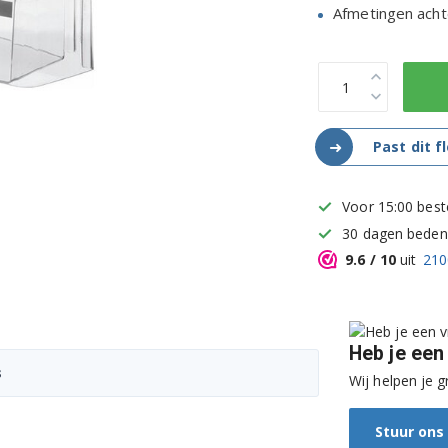
Afmetingen ach
➜
Past dit f
Voor 15:00 best
30 dagen bedenk
9.6
/ 10
uit
210
Heb je een
s
Wij helpen je g
Stuur ons