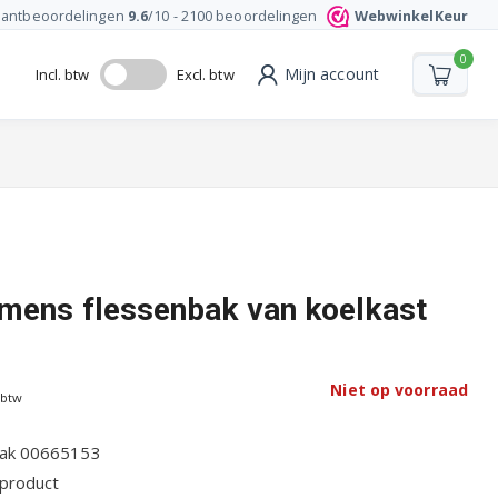
lantbeoordelingen
9.6
/10 -
2100
beoordelingen
WebwinkelKeur
0
Mijn account
Incl. btw
Excl. btw
mens flessenbak van koelkast
Niet op voorraad
 btw
bak 00665153
 product