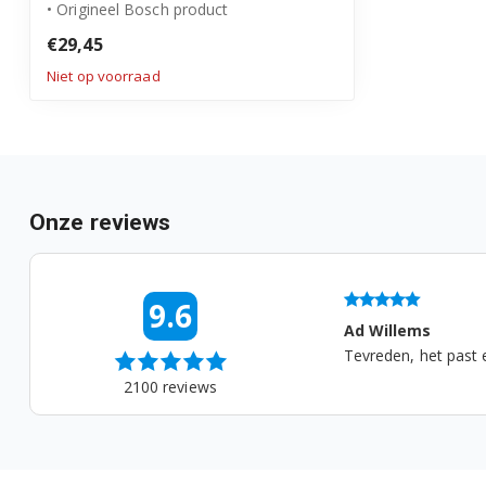
• Origineel Bosch product
Afmetingen achterkant ba...
KDN30X45/01
€29,45
Niet op voorraad
KDN30X45/04
KDN30X45/06
KDN30X45/09
Onze reviews
KDN30X45/10
KDN30X45/22
05-08-2026 14:52
9.6
De Groot
Ad Willems
KDN30X45/24
 prima....
Tevreden, het past en 
KDN30X45/27
2100
reviews
KDN30X45/29
KDN30X63/01