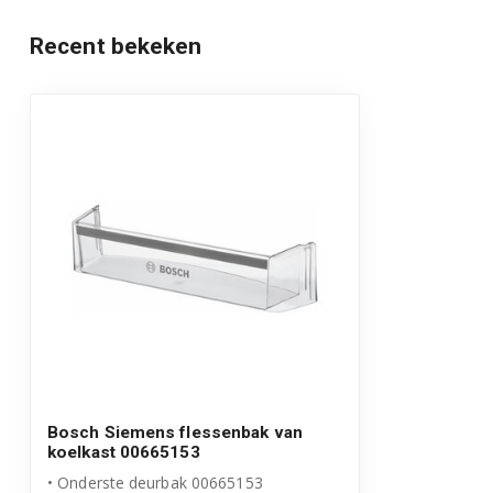
KDN30X05/04
Recent bekeken
KDN30X13/01
KDN30X13/02
KDN30X13/04
KDN30X13/06
KDN30X13/09
KDN30X13/22
KDN30X13/24
KDN30X13/26
Bosch Siemens flessenbak van
koelkast 00665153
KDN30X13/33
• Onderste deurbak 00665153