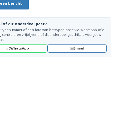
 een bericht
l of dit onderdeel past?
e typenummer of een foto van het typeplaatje via WhatsApp of e-
ij controleren vrijblijvend of dit onderdeel geschikt is voor jouw
at.
WhatsApp
E-mail