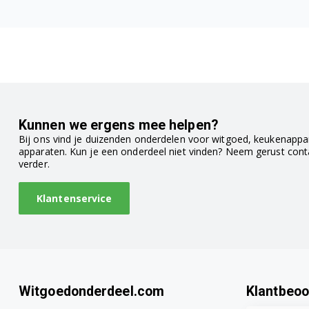
KFL24A60/01
KFL24A60L/01
KFL7040/42
KFL7040/43
Kunnen we ergens mee helpen?
KFL70440/01
Bij ons vind je duizenden onderdelen voor witgoed, keukenappar
apparaten. Kun je een onderdeel niet vinden? Neem gerust con
verder.
KFL70440/02
Klantenservice
KFL70440/03
KFR1840/31
KFR1840/32
Witgoedonderdeel.com
Klantbeoo
KFR1840/41