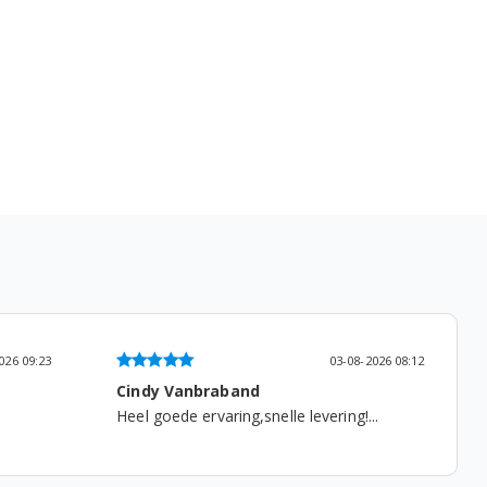
026 08:12
03-08-2026 09:55
Ruud van Rooijen
.
...