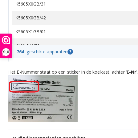
K5605X0GB/31
K5605X0GB/42
K5605X1GB/01
K6654X4/01
764
geschikte apparaten
?
9,6
K6654X4/02
Het E-Nummer staat op een sticker in de koelkast, achter ‘
E-Nr
’.
K6655X0/01
K6855X4/01
K6855X4/02
KFL1640/41
KFL1640/42