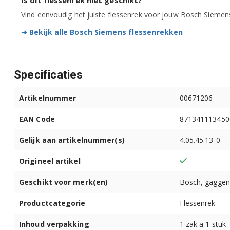
Is dit flessenrek niet geschikt?
KFL1640/43
Vind eenvoudig het juiste flessenrek voor jouw Bosch Siemens
KFL16440/01
➜ Bekijk alle Bosch Siemens flessenrekken
KFL16440/02
Specificaties
KFL16440/03
Artikelnummer
00671206
KFL16440FF/01
EAN Code
871341113450
KFL18A41FF/01
Gelijk aan artikelnummer(s)
4.05.45.13-0
KFL18A41FF/02
Origineel artikel
KFL18A51/01
Geschikt voor merk(en)
Bosch, gaggen
KFL18A51/02
Productcategorie
Flessenrek
KFL18A60/01
Inhoud verpakking
1 zak a 1 stuk