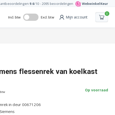
lantbeoordelingen
9.6
/10 -
2095
beoordelingen
WebwinkelKeur
0
Mijn account
Incl. btw
Excl. btw
mens flessenrek van koelkast
Op voorraad
 btw
nrek in deur 00671206
 Siemens