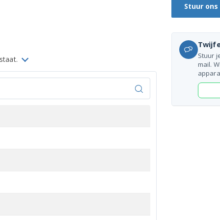
Stuur ons
Twijfe
Stuur j
 staat.
mail. W
appara