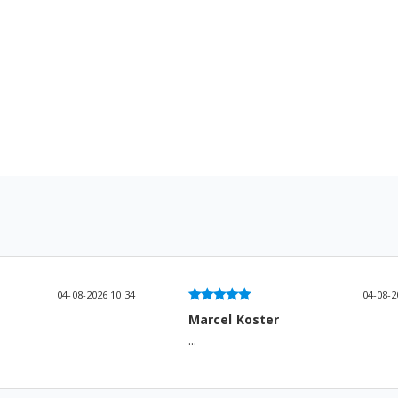
04-08-2026 09:23
03-08-2
Cindy Vanbraband
Heel goede ervaring,snelle levering!..