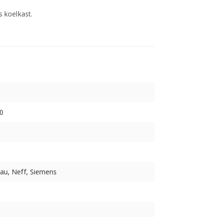
 koelkast.
0
au, Neff, Siemens