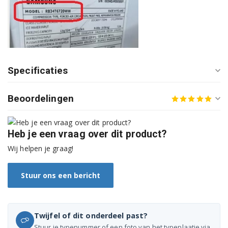
RB29FEJNCSA/ES
RB29FEJNCSA/WS
RB29FEJNCSAEF
Specificaties
RB29FEJNCSAEG
Beoordelingen
RB29FEJNCSAES
RB29FEJNCSAWS
Heb je een vraag over dit product?
RB29FEJNCSS/EF
Wij helpen je graag!
RB29FEJNCSS/EG
Stuur ons een bericht
RB29FEJNCSSEF
RB29FEJNCSSEG
Twijfel of dit onderdeel past?
Stuur je typenummer of een foto van het typeplaatje via