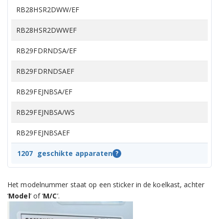
RB28HSR2DWW/EF
RB28HSR2DWWEF
RB29FDRNDSA/EF
RB29FDRNDSAEF
RB29FEJNBSA/EF
RB29FEJNBSA/WS
RB29FEJNBSAEF
RB29FEJNBWW/EF
1207
geschikte apparaten
?
RB29FEJNBWWEF
Het modelnummer staat op een sticker in de koelkast, achter
RB29FEJNCSA/EF
‘
Model
’ of ‘
M/C
’.
RB29FEJNCSA/EG