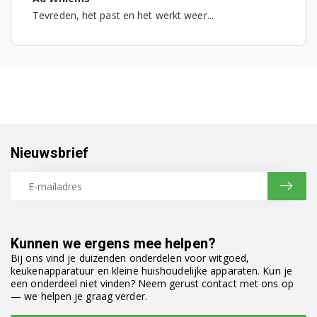
Tevreden, het past en het werkt weer...
RB29FERMDSS/RS
RB29FERMDWW/RS
RB29FERNBSA
RB29FERNBSA/EF
RB29FERNBSAEF
Nieuwsbrief
RB29FERNBWW/EF
RB29FERNBWWEF
RB29FERNCSA/EF
Kunnen we ergens mee helpen?
Bij ons vind je duizenden onderdelen voor witgoed,
RB29FERNCSA/EG
keukenapparatuur en kleine huishoudelijke apparaten. Kun je
een onderdeel niet vinden? Neem gerust contact met ons op
RB29FERNCSA/ES
— we helpen je graag verder.