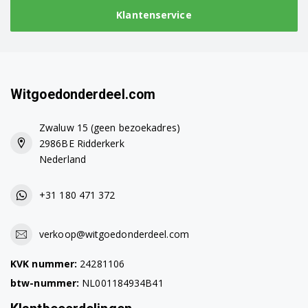
RB29FERNCSA/RS
Klantenservice
RB29FERNCSA/WS
RB29FERNCSA/WT
RB29FERNCSA1EF
Witgoedonderdeel.com
RB29FERNCSAEF
Zwaluw 15 (geen bezoekadres)
2986BE Ridderkerk
RB29FERNCSAES
Nederland
RB29FERNCSARS
+31 180 471 372
RB29FERNCSAWS
verkoop@witgoedonderdeel.com
RB29FERNCSAWT
KVK nummer:
24281106
RB29FERNCSS/EF
btw-nummer:
NL001184934B41
RB29FERNCSS/EG