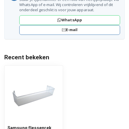
RB29FEJNCWW/EF
WhatsApp of e-mail. Wij controleren vrijblijvend of dit
onderdeel geschikt is voor jouw apparaat.
RB29FEJNCWWEF
WhatsApp
RB29FEJNDEF/WT
E-mail
RB29FEJNDSA/EF
RB29FEJNDSA/MV
Recent bekeken
RB29FEJNDSA/UA
RB29FEJNDSA/WT
RB29FEJNDSA1EF
RB29FEJNDSAEF
RB29FEJNDSAMV
RB29FEJNDSAUA
Samsung flessenrek