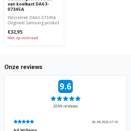
van koelkast DA63-
RB29FEJNDSAWT
07345A
Flessenrek DA63-07345A
RB29FEJNDSS/EF
Origineel Samsung product
Flessenrek onder in deur
RB29FEJNDWW/EF
€32,95
Niet op voorraad
RB29FEJNDWW/UA
RB29FEJNDWW/WT
Onze reviews
RB29FEJNDWW1EF
RB29FEJNDWWEF
9.6
RB29FERCDSA/HA
RB29FERCDSA/ZW
2099
reviews
RB29FERMDEF/RS
06-08-2026 07:18
RB29FERMDSA/RS
Ad Willems