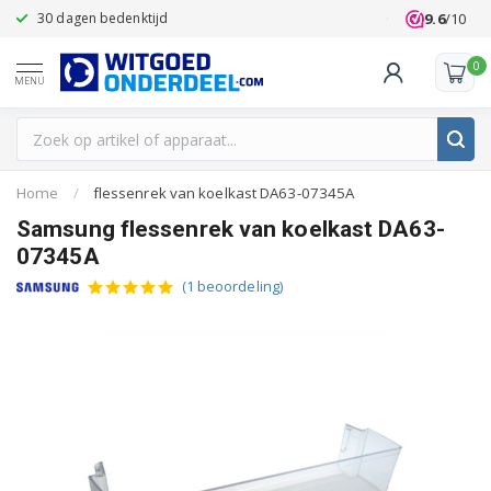
9.6
/10
30 dagen bedenktijd
Klanten beoo
0
MENU
Home
/
flessenrek van koelkast DA63-07345A
Samsung flessenrek van koelkast DA63-
07345A
(1 beoordeling)