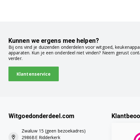
WQ45G2AADN/03
WQ45G2AADN/06
WQ45G2ABDN/03
Kunnen we ergens mee helpen?
Bij ons vind je duizenden onderdelen voor witgoed, keukenappar
WQ45G2ACDN/03
apparaten. Kun je een onderdeel niet vinden? Neem gerust con
verder.
WQ45G2ADDN/03
Klantenservice
WQ45G2AEDN/03
WQ45G2AEDN/03
WQ45G2AGDN/01
Witgoedonderdeel.com
Klantbeoo
WQ45G2AIDN/03
Zwaluw 15 (geen bezoekadres)
WQ45G2AMFR/03
2986BE Ridderkerk