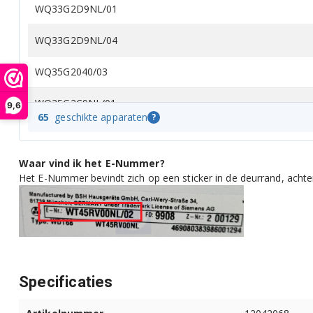
WQ33G2D9NL/01
WQ33G2D9NL/04
WQ35G2040/03
WQ35G2C9NL/01
9,6
65
geschikte apparaten
?
WQ35G2C9NL/07
Waar vind ik het E-Nummer?
WQ35G2CEPL/01
Het E-Nummer bevindt zich op een sticker in de deurrand, acht
WQ35G2CEPL/04
WQ35G2D00/01
WQ35G2D00/07
Specificaties
WQ35G2D0ES/01