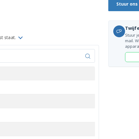
Stuur ons
Twijfe
Stuur j
st staat.
mail. W
appara