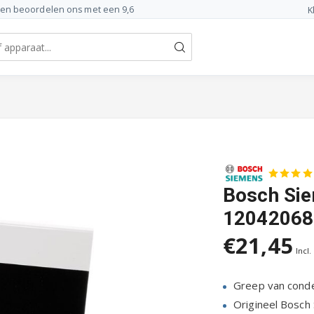
ten beoordelen ons met een 9,6
K
Bosch Sie
12042068
€21,45
Incl.
Greep van cond
Origineel Bosch