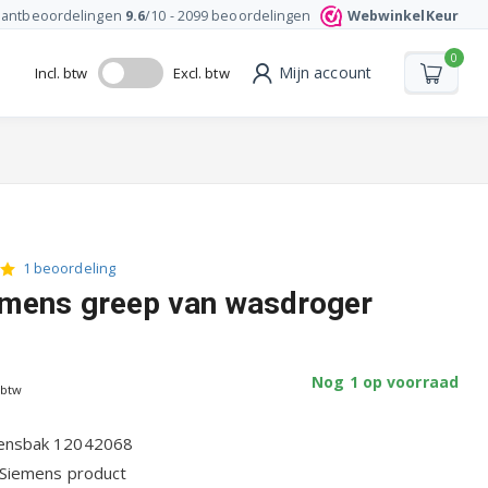
lantbeoordelingen
9.6
/10 -
2099
beoordelingen
WebwinkelKeur
0
Mijn account
Incl. btw
Excl. btw
1 beoordeling
mens greep van wasdroger
Nog 1 op voorraad
 btw
ensbak 12042068
 Siemens product