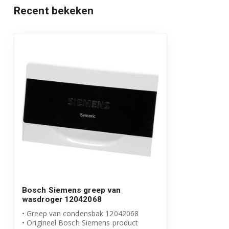
WQ35G2D9CH/01
Recent bekeken
WQ35G2D9FG/01
WQ35G2DG0/01
WQ35G2DMFG/01
WQ35G2DMFG/07
WQ35G2DPFG/01
WQ42G2A0CH/01
WQ44G2D4PL/01
Bosch Siemens greep van
WQ44G2D4PL/06
wasdroger 12042068
• Greep van condensbak 12042068
WQ44G2D4PL/07
• Origineel Bosch Siemens product