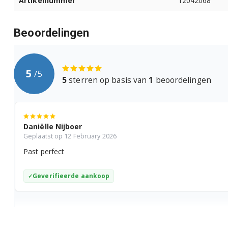
Artikelnummer
12042068
WQ35G2D0ES/08
WQ35G2D0FF/01
Beoordelingen
WQ35G2D0NL/01
5
/
5
WQ35G2D0NL/08
5
sterren op basis van
1
beoordelingen
WQ35G2D4FG/01
WQ35G2D5AT/01
Daniëlle Nijboer
Geplaatst op 12 February 2026
WQ35G2D5AT/08
Past perfect
WQ35G2D5NL/01
Geverifieerde aankoop
WQ35G2D7NL/01
WQ35G2D90/01