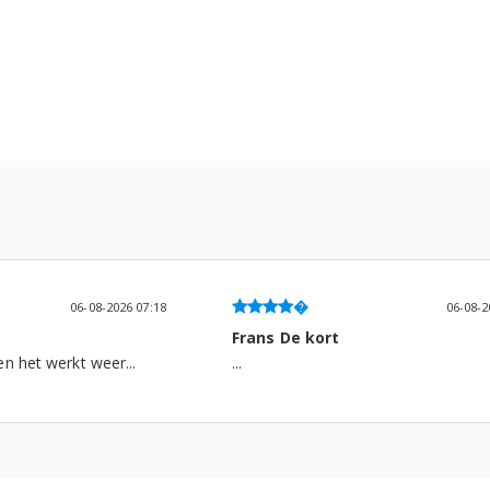
06-08-2026 06:13
kort
Gemma Roodenburg
...