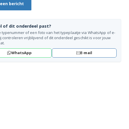
 een bericht
l of dit onderdeel past?
e typenummer of een foto van het typeplaatje via WhatsApp of e-
ij controleren vrijblijvend of dit onderdeel geschikt is voor jouw
at.
WhatsApp
E-mail