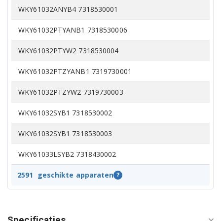
WKY61032ANYB4 7318530001
WKY61032PTYANB1 7318530006
WKY61032PTYW2 7318530004
WKY61032PTZYANB1 7319730001
WKY61032PTZYW2 7319730003
WKY61032SYB1 7318530002
WKY61032SYB1 7318530003
WKY61033LSYB2 7318430002
WKY61033PTLYB3 7318430001
2591
geschikte apparaten
?
WKY61231MB3 7314810002
WKY61231PTMB3 7314830001
Specificaties