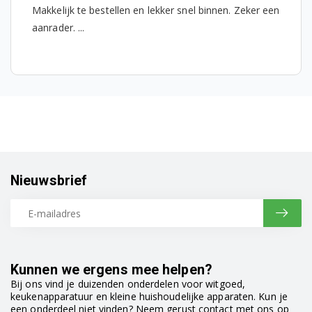
Makkelijk te bestellen en lekker snel binnen. Zeker een
WKY71233PTLYB3 7000640001
aanrader. ...
WLM81434NPSA 7001440093
WM-MDM 7000449992
WM1012CDS 7149041600
WM1015CHS 7116241400
WM205 7176647200
Nieuwsbrief
WM215 7001440098
WM225 7158181300
WM305 7002740015
Kunnen we ergens mee helpen?
Bij ons vind je duizenden onderdelen voor witgoed,
WM315 7178575200
keukenapparatuur en kleine huishoudelijke apparaten. Kun je
een onderdeel niet vinden? Neem gerust contact met ons op