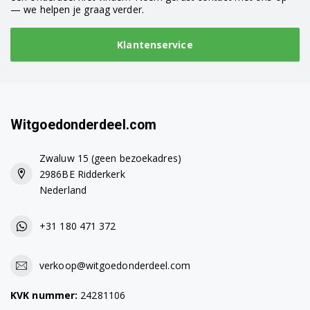
WM325 7178575400
— we helpen je graag verder.
WM5100S 7148881200
Klantenservice
WM5121S 7167981400
WM5121W 7164882600
WM5141S 7101941100
Witgoedonderdeel.com
WM5141W 7101841100
Zwaluw 15 (geen bezoekadres)
2986BE Ridderkerk
WM61000 7132643900
Nederland
WM61001 7146341800
+31 180 471 372
WM6103W 7154681600
WM6111W 7164882700
verkoop@witgoedonderdeel.com
WM6123S 7160381200
KVK nummer:
24281106