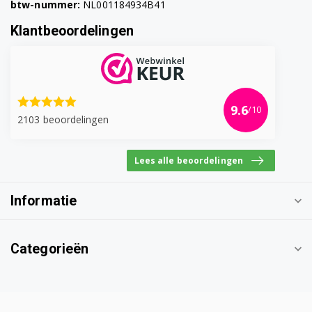
btw-nummer:
NL001184934B41
WM6123W 7153381400
Klantbeoordelingen
WM612W 7164883300
WM6167S 7168681100
WM6167W 7160881200
9.6
/10
2103 beoordelingen
WM62125W 7138541700
WM622W 7117841300
Lees alle beoordelingen
WM6355W 7167481400
Informatie
WM7023W 7114142800
WM7043CW 7140142600
Categorieën
WM710 7121341800
WM711 7179582000