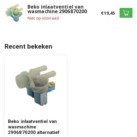
WKY71031LYB1 7316530001
Beko inlaatventiel van
wasmachine 2906870200
€19,45
WKY71031LYB2 7316530002
Niet op voorraad
WKY71031PTLYSB2 7316510002
WKY71031PTLYSB2 7316530004
Recent bekeken
WKY71031PTLYSB2 7316510007
WKY71031PTLYW2 7316510001
WKY71031PTLYW2 7316530003
WKY71033LANYB4 7318330006
WKY71033LSYB1 7318330005
WKY71033LSYB2 7318330002
Beko inlaatventiel van
wasmachine
WKY71033LSYB2 7000540001
2906870200 alternatief