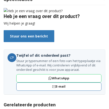
WKY61231PTYB3 7316310001
Heb je een vraag over dit product?
WKY61231PTZYB3 7319710001
Wij helpen je graag!
WKY61231YB3 7315430001
Stuur ons een bericht
WKY61231YB3 7315430002
WKY61232PTYB3 7318530005
Twijfel of dit onderdeel past?
WKY61232PTZYB3 7319730002
Stuur je typenummer of een foto van het typeplaatje via
WhatsApp of e-mail. Wij controleren vrijblijvend of dit
WKY61233LSYB2 7318430004
onderdeel geschikt is voor jouw apparaat.
WhatsApp
WKY61233PTLYB3 7318430003
E-mail
WKY70821LYW2 7317210001
WKY71021LYW2 7316410001
Gerelateerde producten