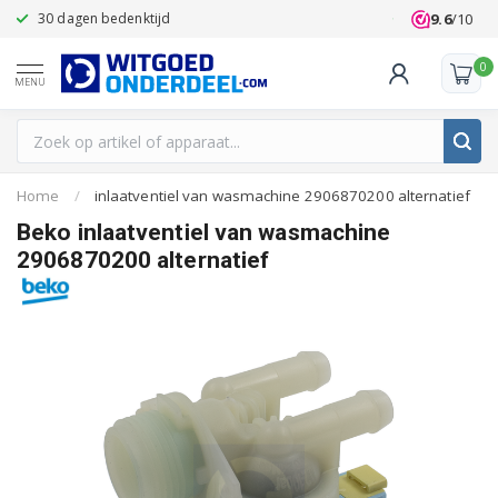
9.6
/10
30 dagen bedenktijd
Klanten beoo
0
MENU
Home
/
inlaatventiel van wasmachine 2906870200 alternatief
Beko inlaatventiel van wasmachine
2906870200 alternatief