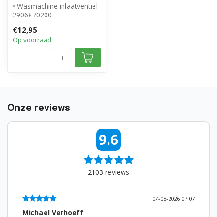
• Wasmachine inlaatventiel
WKY71033PTLYB3 7318330001
2906870200
• Geschikt voor Beko
WKY71033PTLYB3 7318330010
€12,95
• Hoogwaardig alter...
Op voorraad
WKY71033PTLYB3 7000440010
WKY71033PTLYSB2 7318330011
WKY71091PTLYB2 7318910001
Onze reviews
WKY71231PTLYB3 7316610001
WKY71233LANYB4 7318330007
9.6
WKY71233LSYB2 7318330004
WKY71233LSYB2 7000740001
2103
reviews
WKY71233PTLYB3 7318330008
07-08-2026 07:07
Michael Verhoeff
WKY71233PTLYB3 7318330003