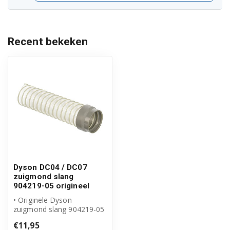
Recent bekeken
Dyson DC04 / DC07
zuigmond slang
904219-05 origineel
• Originele Dyson
zuigmond slang 904219-05
• Verbindt de zuigmond
€11,95
met de luchts...