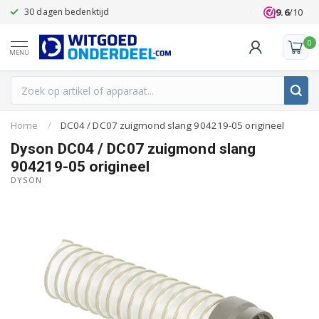
9.6
/10
30 dagen bedenktijd
Klanten beoo
0
MENU
Home
/
DC04 / DC07 zuigmond slang 904219-05 origineel
Dyson DC04 / DC07 zuigmond slang
904219-05 origineel
DYSON