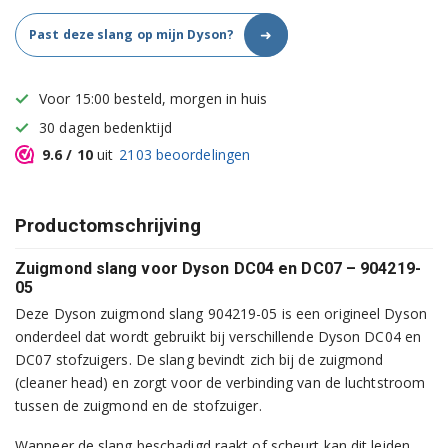
➜
Past deze slang op mijn Dyson?
Voor 15:00 besteld, morgen in huis
30 dagen bedenktijd
9.6
/ 10
uit
2103
beoordelingen
Productomschrijving
Zuigmond slang voor Dyson DC04 en DC07 – 904219-
05
Deze Dyson zuigmond slang 904219-05 is een origineel Dyson
onderdeel dat wordt gebruikt bij verschillende Dyson DC04 en
DC07 stofzuigers. De slang bevindt zich bij de zuigmond
(cleaner head) en zorgt voor de verbinding van de luchtstroom
tussen de zuigmond en de stofzuiger.
Wanneer de slang beschadigd raakt of scheurt kan dit leiden