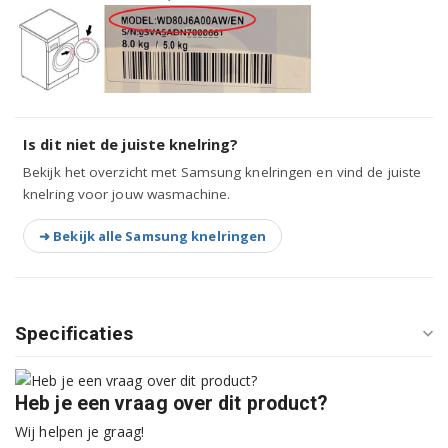
B1275S/HAC
B1275W/HAC
B1276GSC/HAC
Is dit niet de juiste knelring?
B1276GWW/HAC
Bekijk het overzicht met Samsung knelringen en vind de juiste
knelring voor jouw wasmachine.
B1288NSC/HAC
➜ Bekijk alle Samsung knelringen
B1288NWC/HAC
B1289NSC/HAC
B1289NWC/HAC
Specificaties
B1289NWCUU/HAC
Heb je een vraag over dit product?
B1483/HAC
Wij helpen je graag!