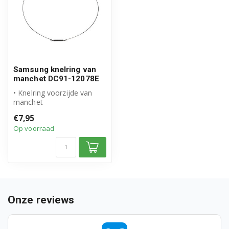
J123YSSUU/HAC
J123YWS/HAC
J1240GSS/HAC
Samsung knelring van
J1240GSSUU/HAC
manchet DC91-12078E
• Knelring voorzijde van
J1240GWW/HAC
manchet
• Origineel Samsung
J1240GWWUU/HAC
€7,95
product
Op voorraad
• Artikelnummer: ...
J1243/HC
J1252SUU/HC
J1252UU/HC
Onze reviews
J1254UU/HC
J1264SUU/HC