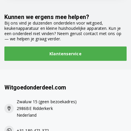
Q1256SUU/HC
Q1462UU/HC
Kunnen we ergens mee helpen?
Bij ons vind je duizenden onderdelen voor witgoed,
Q1467SUU/HC
keukenapparatuur en kleine huishoudelijke apparaten. Kun je
een onderdeel niet vinden? Neem gerust contact met ons op
Q1467UU/HC
— we helpen je graag verder.
Q1468SUU/HC
Klantenservice
Q1468UU/HC
Q1469SUU/HC
Witgoedonderdeel.com
Q1469UU/HC
Q1470/HC
Zwaluw 15 (geen bezoekadres)
2986BE Ridderkerk
Q1470I/HC
Nederland
WD0654REC/XTL
+31 180 471 372