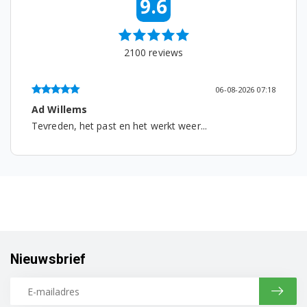
9.6
J1264UU/HC
J1432BSC/HAC
2100
reviews
J1432BWC/HAC
06-08-2026 07:18
J1432BWCUU/HAC
Ad Willems
Tevreden, het past en het werkt weer...
J1466SUU/HC
J1466UU/HC
P1490IUU/HC
P1490UU/HC
P1494IUU/HC
Nieuwsbrief
P1494UU/HC