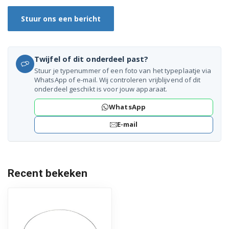
J1025/HAC
Stuur ons een bericht
J1026/HAC
J121NSH/HAC
Twijfel of dit onderdeel past?
J121NWH/HAC
Stuur je typenummer of een foto van het typeplaatje via
WhatsApp of e-mail. Wij controleren vrijblijvend of dit
J1230YSS/HAC
onderdeel geschikt is voor jouw apparaat.
WhatsApp
J1230YWS/HAC
E-mail
J1235C/HAC
J1235S/HAC
Recent bekeken
J1236C/HAC
J1236S/HAC
J123YSS/HAC