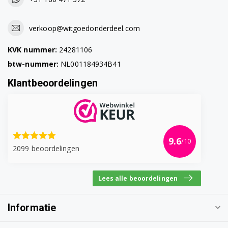
WD0704CQQ/XSE
verkoop@witgoedonderdeel.com
WD0704CQQ/XSP
KVK nummer:
24281106
WD0704CQR/XSC
btw-nummer:
NL001184934B41
WD0704REC/XSG
Klantbeoordelingen
WD0704REC/XTL
WD0704REU/YLO
WD0704RQQ/XSC
9.6
/10
2099 beoordelingen
WD0704RQQ/XSH
Lees alle beoordelingen
WD10J6410AW/AX
WD10J6410AX/FQ
Informatie
WD10J6410AX/SE