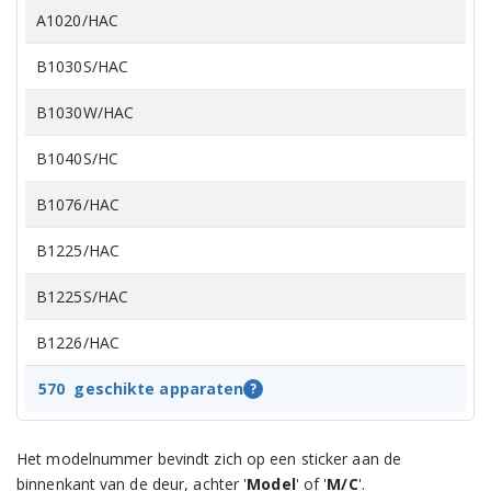
A1020/HAC
B1030S/HAC
B1030W/HAC
B1040S/HC
B1076/HAC
B1225/HAC
B1225S/HAC
B1226/HAC
B1226S/HAC
570
geschikte apparaten
?
B1253S/HC
Het modelnummer bevindt zich op een sticker aan de
B1253SUU/HC
binnenkant van de deur, achter '
Model
' of '
M/C
'.