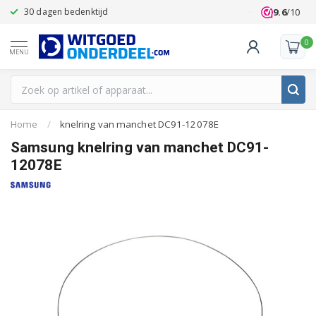
9.6
/10
30 dagen bedenktijd
Klanten beoo
0
MENU
Home
/
knelring van manchet DC91-12078E
Samsung knelring van manchet DC91-
12078E