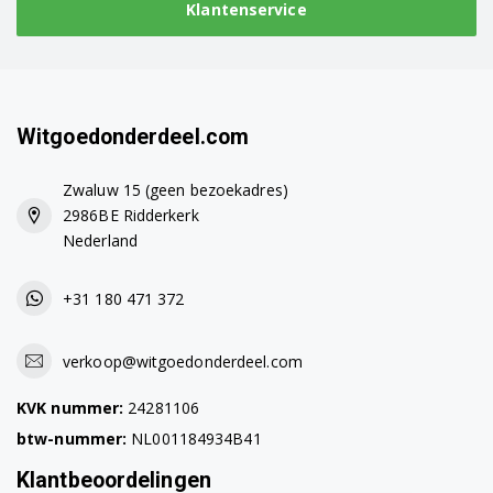
Klantenservice
91450123100
91450123200
91450123300
Witgoedonderdeel.com
91450123400
Zwaluw 15 (geen bezoekadres)
91450124000
2986BE Ridderkerk
Nederland
91450132500
+31 180 471 372
91450132600
91450132800
verkoop@witgoedonderdeel.com
91450132900
KVK nummer:
24281106
btw-nummer:
NL001184934B41
91450133200
Klantbeoordelingen
91450133700