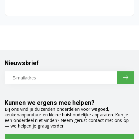
91450102200
voor 2 kopjes koffie. ...
91450102300
91450102500
91450110200
91450110501
Nieuwsbrief
91450111900
91450112200
91450112300
Kunnen we ergens mee helpen?
91450112700
Bij ons vind je duizenden onderdelen voor witgoed,
keukenapparatuur en kleine huishoudelijke apparaten. Kun je
91450120601
een onderdeel niet vinden? Neem gerust contact met ons op
— we helpen je graag verder.
91450123000