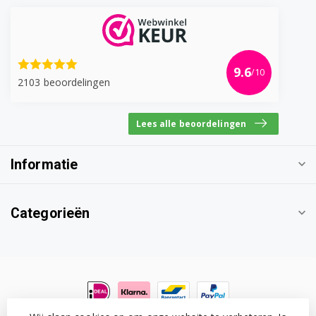
91450133800
91450134400
9.6
/10
2103 beoordelingen
91450134500
91450134600
Lees alle beoordelingen
91450134700
Informatie
91450134800
91450135000
Categorieën
91450135100
91450135200
91450135300