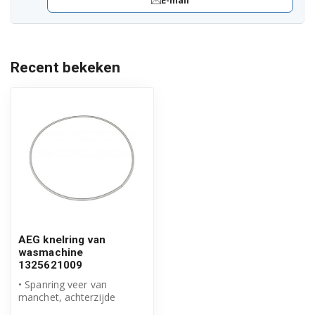
E-mail
91450081100
91450081200
Recent bekeken
91450081300
91450081400
91450081500
91450081600
91450081700
91450081900
AEG knelring van
91450082000
wasmachine
1325621009
91450082100
• Spanring veer van
manchet, achterzijde
• Origineel AEG product
91450090100