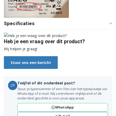
91450071200
91450080100
Specificaties
91450080200
91450080300
Heb je een vraag over dit product?
91450080400
Wij helpen je graag!
91450080500
Stuur ons een bericht
91450080600
91450080700
Twijfel of dit onderdeel past?
Stuur je typenummer of een foto van het typeplaatje via
91450080800
WhatsApp of e-mail. Wij controleren vrijblijvend of dit
onderdeel geschikt is voor jouw apparaat.
91450080900
WhatsApp
91450081000