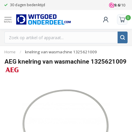
9.6
/10
30 dagen bedenktijd
Klanten beoo
0
MENU
Home
/
knelring van wasmachine 1325621009
AEG knelring van wasmachine 1325621009