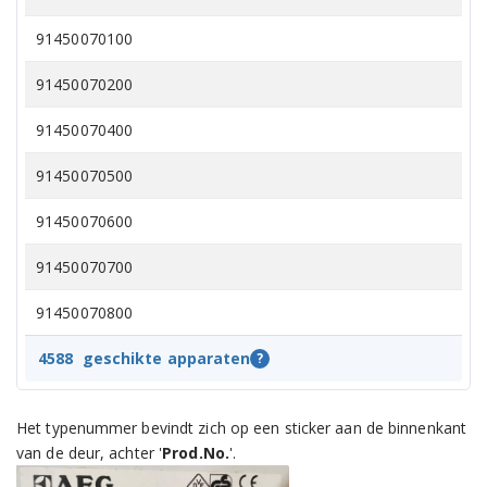
91450070100
91450070200
91450070400
91450070500
91450070600
91450070700
91450070800
91450070900
4588
geschikte apparaten
?
91450071000
Het typenummer bevindt zich op een sticker aan de binnenkant
91450071100
van de deur, achter '
Prod.No.
'.