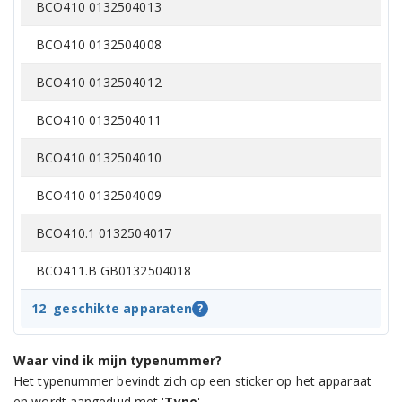
BCO410 0132504013
BCO410 0132504008
BCO410 0132504012
BCO410 0132504011
BCO410 0132504010
BCO410 0132504009
BCO410.1 0132504017
BCO411.B GB0132504018
BCO411.B 0132504021
12
geschikte apparaten
?
BCO411.B 0132504018
Waar vind ik mijn typenummer?
Het typenummer bevindt zich op een sticker op het apparaat
BCO430BC 0132510005
en wordt aangeduid met '
Type
'.