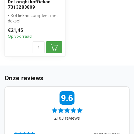
DeLonghi koffiekan
7313283809
• Koffiekan compleet met
deksel
• Origineel DeLonghi
€21,45
product
Op voorraad
• Artikelnummer: ...
Onze reviews
9.6
2103
reviews