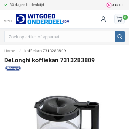
9.6
/10
30 dagen bedenktijd
Klanten beoo
0
MENU
Home
/
koffiekan 7313283809
DeLonghi koffiekan 7313283809