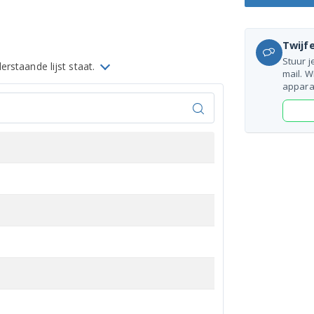
Twijfe
Stuur j
rstaande lijst staat.
mail. W
appara