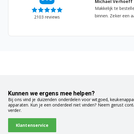
lies
Michael Verhoeff
t prima, snel verzonden...
Makkelijk te bestell
F1347151 (0)
binnen. Zeker een aa
2103
reviews
F1364210 (0)
F1364210 (A)
F1364299 (A)
F1367610 (0)
F1367610 (A)
F1367699 (A)
Kunnen we ergens mee helpen?
Bij ons vind je duizenden onderdelen voor witgoed, keukenappar
apparaten. Kun je een onderdeel niet vinden? Neem gerust con
F1397610 (0)
verder.
F1458310 (0)
Klantenservice
F1458399 (0)