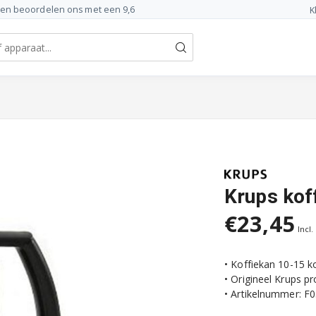
ten beoordelen ons met een 9,6
K
Krups kof
€23,45
Incl.
• Koffiekan 10-15 k
• Origineel Krups p
• Artikelnummer: F