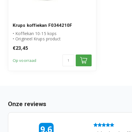
F1317610 (B)
F1317699 (B)
Krups koffiekan F0344210F
• Koffiekan 10-15 kops
F1318310 (B)
• Origineel Krups product
• Artikelnummer: F0344210F
€23,45
F1318399 (B)
Op voorraad
F1334210 (B)
F1334238 (B)
F1337610 (B)
F1337638 (B)
Onze reviews
F1344251 (0)
06-08-2026 09:10
9.6
F1344251D (0)