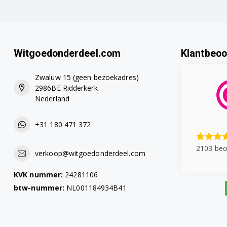
F1484210 (0)
F2624299 (A)
Witgoedonderdeel.com
Klantbeoo
F2624299 (B)
Zwaluw 15 (geen bezoekadres)
2986BE Ridderkerk
F2644210 (B)
Nederland
F2644210 (C)
+31 180 471 372
F2644236 (B)
2103 beo
verkoop@witgoedonderdeel.com
F2644238 (B)
KVK nummer:
24281106
F2644251 (B)
btw-nummer:
NL001184934B41
F2644273 (B)
F2644299 (C)