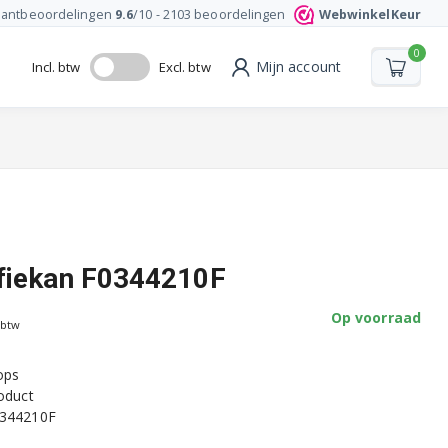
lantbeoordelingen
9.6
/10 -
2103
beoordelingen
WebwinkelKeur
0
Mijn account
Incl. btw
Excl. btw
fiekan F0344210F
Op voorraad
 btw
ops
roduct
0344210F