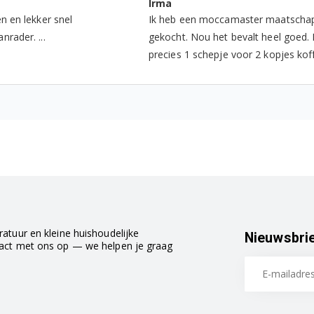
Irma
en en lekker snel
Ik heb een moccamaster maatschap
nrader. ...
gekocht. Nou het bevalt heel goed. 
precies 1 schepje voor 2 kopjes koffie
atuur en kleine huishoudelijke
Nieuwsbri
tact met ons op — we helpen je graag