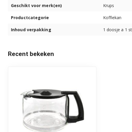
Geschikt voor merk(en)
Krups
F1308399 (A)
Productcategorie
Koffiekan
F1311410 (B)
Inhoud verpakking
1 doosje a 1 s
F1311710 (B)
F1311799 (B)
Recent bekeken
F1313899 (B)
F1313999 (B)
F1314210 (B)
F1314238 (B)
F1314299 (B)
F1314410 (B)