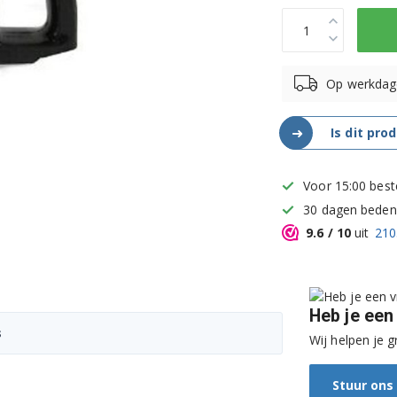
Op werkdag
➜
Is dit pro
Voor 15:00 best
30 dagen bedenk
9.6
/ 10
uit
210
Heb je een
s
Wij helpen je g
Stuur ons