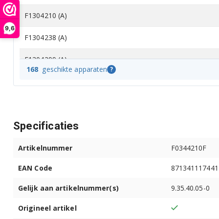
F1304210 (A)
9,6
F1304238 (A)
F1304299 (A)
168
geschikte apparaten
?
F1307150 (A)
F1307150D (A)
Specificaties
F1307151 (A)
F1307151D (A)
Artikelnummer
F0344210F
EAN Code
871341117441
F1307610 (A)
Gelijk aan artikelnummer(s)
9.35.40.05-0
F1307638 (A)
Origineel artikel
F1307699 (A)