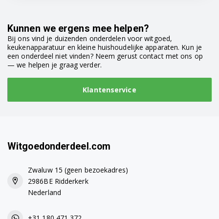
WAA16163II
Kunnen we ergens mee helpen?
WAA16163PL
Bij ons vind je duizenden onderdelen voor witgoed,
keukenapparatuur en kleine huishoudelijke apparaten. Kun je
een onderdeel niet vinden? Neem gerust contact met ons op
WAA16165ME
— we helpen je graag verder.
WAA16166ME
Klantenservice
WAA16170CE
WAA16260IT
WAA16260OE
Witgoedonderdeel.com
WAA16260PL
Zwaluw 15 (geen bezoekadres)
2986BE Ridderkerk
WAA16261OE
Nederland
WAA18160BY
+31 180 471 372