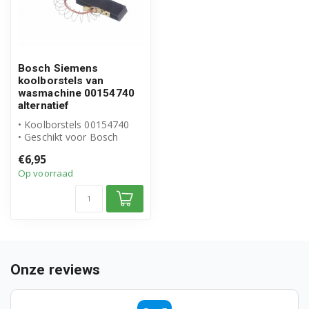
WAA12165SG
WAA12166SG
WAA14160PL
Bosch Siemens
koolborstels van
WAA16110EE
wasmachine 00154740
alternatief
WAA16110TR
• Koolborstels 00154740
• Geschikt voor Bosch
WAA16111TR
Siemens
€6,95
• Hoogwaardig alternati...
Op voorraad
WAA16160BY
WAA16160II
WAA16160IT
WAA16160ME
Onze reviews
WAA16160OE