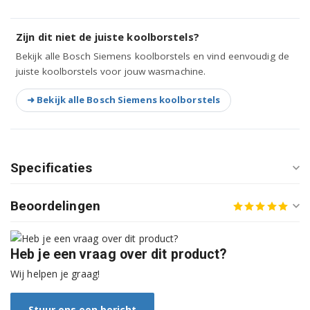
S1WTF3600A
Zijn dit niet de juiste koolborstels?
S1WTF3601A
Bekijk alle Bosch Siemens koolborstels en vind eenvoudig de
juiste koolborstels voor jouw wasmachine.
S1WTF3700A
➜ Bekijk alle Bosch Siemens koolborstels
S1WTF3800A
S1WTF3801A
S1WTF3802A
Specificaties
S1WTF3803A
Beoordelingen
S1WTF3900A
WAA12160BY
Heb je een vraag over dit product?
Wij helpen je graag!
WAA12160II
WAA12160IT
Stuur ons een bericht