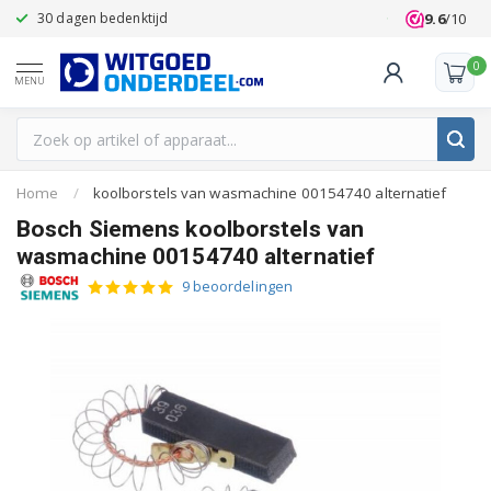
9.6
/10
30 dagen bedenktijd
Klanten beoo
0
MENU
Home
/
koolborstels van wasmachine 00154740 alternatief
Bosch Siemens koolborstels van
wasmachine 00154740 alternatief
9 beoordelingen