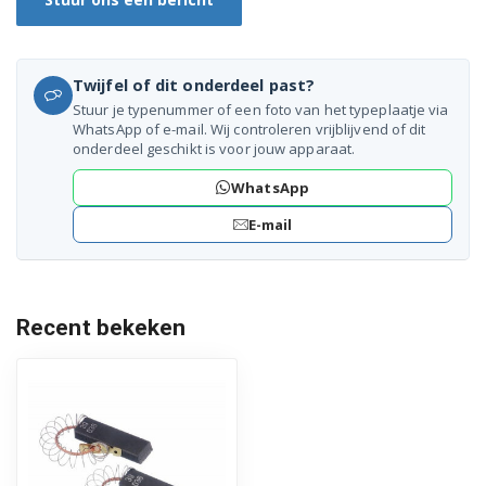
WAA12160ME
WAA12160TR
Twijfel of dit onderdeel past?
Stuur je typenummer of een foto van het typeplaatje via
WAA12161BC
WhatsApp of e-mail. Wij controleren vrijblijvend of dit
onderdeel geschikt is voor jouw apparaat.
WAA12161BY
WhatsApp
WAA12161II
E-mail
WAA12161TR
WAA12162BY
Recent bekeken
WAA12162II
WAA12163BY
WAA12165ME