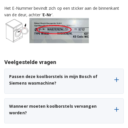
B1WTV3800A
Het E-Nummer bevindt zich op een sticker aan de binnenkant
B1WTV3801A
van de deur, achter '
E-Nr
'.
B1WTV3802A
B1WTV3803A
B1WTV3804A
Veelgestelde vragen
BOSCHWFG1870
S1WTF3000A
Passen deze koolborstels in mijn Bosch of
Siemens wasmachine?
S1WTF3001A
S1WTF3002A
Wanneer moeten koolborstels vervangen
S1WTF3003A
worden?
S1WTF3005A