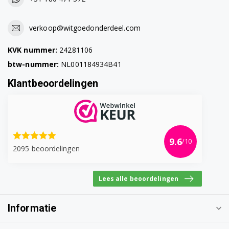
WAA20110AR
WAA20110EE
verkoop@witgoedonderdeel.com
WAA20111EE
KVK nummer:
24281106
btw-nummer:
NL001184934B41
WAA20112EE
Klantbeoordelingen
WAA20113EE
WAA2011GTR
WAA2011STR
9.6
/10
2095 beoordelingen
WAA20160
WAA20160BY
Lees alle beoordelingen
WAA20160GB
Informatie
WAA20160II