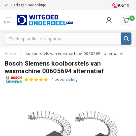
9.6
/10
30 dagen bedenktijd
Klanten beoo
0
MENU
Home
/
koolborstels van wasmachine 00605694 alternatief
Bosch Siemens koolborstels van
wasmachine 00605694 alternatief
(1 beoordeling)