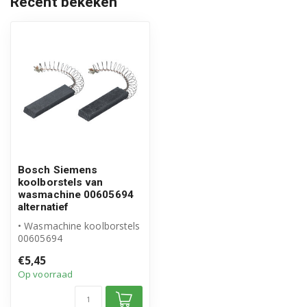
Recent bekeken
WAE2814J21
WAE2814J24
WAE2814J26
WAE2814J30
WAE2814Z/01
WAE2814Z/02
Bosch Siemens
WAE2814Z01
koolborstels van
wasmachine 00605694
WAE2814Z02
alternatief
• Wasmachine koolborstels
WAE28160FG/25
00605694
• Geschikt voor Bosch
€5,45
Siemens
WAE28160FG/30
Op voorraad
• Hoogwaardig...
WAE28160FG21