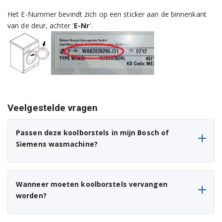
WAE2414015
Het E-Nummer bevindt zich op een sticker aan de binnenkant
WAE2414018
van de deur, achter '
E-Nr
'.
WAE2414021
WAE2414022
WAE2414025
Veelgestelde vragen
WAE2414030
WAE2414032
Passen deze koolborstels in mijn Bosch of
Siemens wasmachine?
WAE2416E/25
WAE2416E25
Wanneer moeten koolborstels vervangen
WAE24361FF02
worden?
WAE2447SZA/10