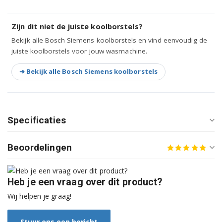
WAE2447SZA/12
Zijn dit niet de juiste koolborstels?
WAE2447SZA/24
Bekijk alle Bosch Siemens koolborstels en vind eenvoudig de
juiste koolborstels voor jouw wasmachine.
WAE2447SZA01
➜ Bekijk alle Bosch Siemens koolborstels
WAE2447SZA10
WAE2447SZA12
WAE2447SZA19
Specificaties
WAE2447SZA21
Beoordelingen
WAE2447SZA24
WAE27160NL/30
Heb je een vraag over dit product?
Wij helpen je graag!
WAE27160NL21
WAE27160NL23
Stuur ons een bericht