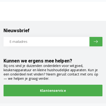
WAE28161FF/02
WAE28161FF/04
WAE28161FF01
Nieuwsbrief
WAE28161FF04
WAE28161FF06
WAE28161FF08
Kunnen we ergens mee helpen?
Bij ons vind je duizenden onderdelen voor witgoed,
WAE28161FF09
keukenapparatuur en kleine huishoudelijke apparaten. Kun je
een onderdeel niet vinden? Neem gerust contact met ons op
WAE28161FF11
— we helpen je graag verder.
WAE28161FF12
Klantenservice
WAE28161FG11