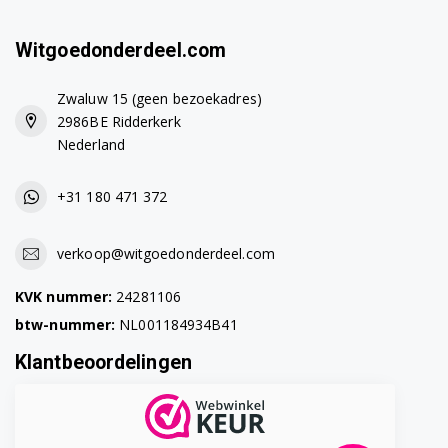
WAE28161FG14
Witgoedonderdeel.com
WAE28161FG16
WAE28161FG17
Zwaluw 15 (geen bezoekadres)
2986BE Ridderkerk
WAE28161FG19
Nederland
WAE28161FG20
+31 180 471 372
WAE28161FG21
verkoop@witgoedonderdeel.com
WAE28161NL02
KVK nummer:
24281106
WAE28161NL03
btw-nummer:
NL001184934B41
WAE28161NL04
Klantbeoordelingen
WAE28161NN/04
WAE28161NN01