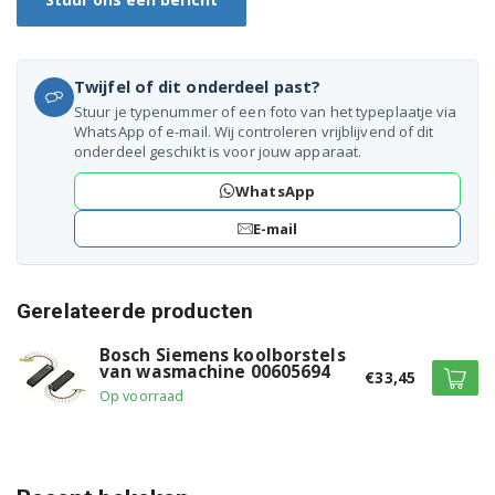
WAE27160NL24
WAE27160NL30
Twijfel of dit onderdeel past?
Stuur je typenummer of een foto van het typeplaatje via
WAE28140/30
WhatsApp of e-mail. Wij controleren vrijblijvend of dit
onderdeel geschikt is voor jouw apparaat.
WAE28140/32
WhatsApp
WAE2814021
E-mail
WAE2814024
Gerelateerde producten
WAE2814025
Bosch Siemens koolborstels
WAE2814030
van wasmachine 00605694
€33,45
Op voorraad
WAE2814032
WAE2814J/30